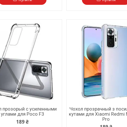
л прозорый с усиленными
Чохол прозрачный з пос
углами для Poco F3
кутами для Xiaomi Redmi 
Pro
189 ₴
189 ₴