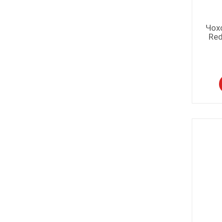
Чох
Red