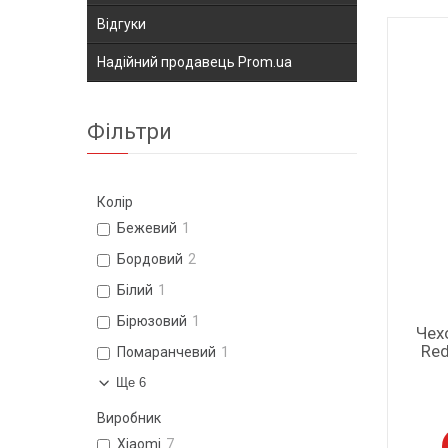
Відгуки
Надійний продавець Prom.ua
Фільтри
Колір
Бежевий
1
Бордовий
2
Білий
1
Бірюзовий
1
Чех
Red
Помаранчевий
1
Ще 6
Виробник
Xiaomi
7