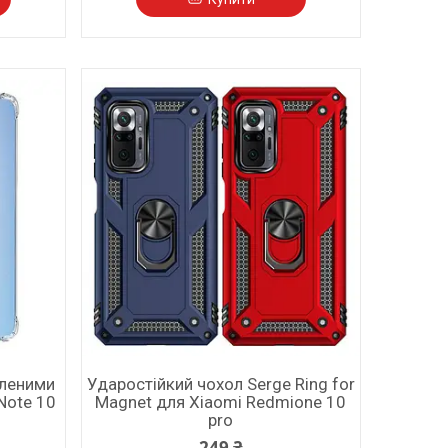
иленими
Ударостійкий чохол Serge Ring for
Note 10
Magnet для Xiaomi Redmione 10
pro
249 ₴