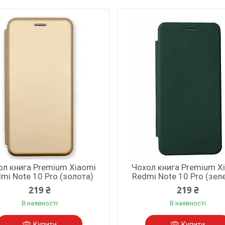
ол книга Premium Xiaomi
Чохол книга Premium X
mi Note 10 Pro (золота)
Redmi Note 10 Pro (зел
219 ₴
219 ₴
В наявності
В наявності
Купити
Купити