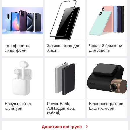
Телефони та
Захисне скло для
Чохли й бампери
смартфони
Xiaomi
для Xiaomi
Навушники та
Power Bank,
Відеореєстратори,
гарнітури
АЗП,адаптери,
Екшн-камери
кабелі,
подовжувачі
Дивитися всі групи