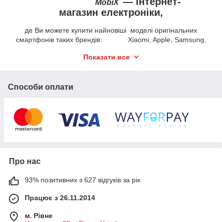
—
інтернет-
MobiX
магазин електроніки,
де Ви можете купити найновіші моделі оригінальних
смартфонів таких брендів: Xiaomi, Apple, Samsung,
Oukitel та інші.
Показати все
Способи оплати
Як ми працюємо
1.Прийом замовлення на сайті через кошик або
телефонний дзвінок.
2.Дзвінок менеджера для підтвердження замовлення та
уточнення деталей по ньому.
Про нас
3.Доставляємо компанією «Нова Пошта».
93% позитивних з 627 відгуків за рік
Працює з 26.11.2014
м. Рівне