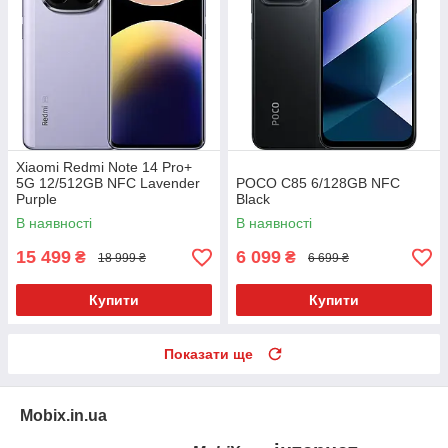
Xiaomi Redmi Note 14 Pro+
5G 12/512GB NFC Lavender
POCO C85 6/128GB NFC
Purple
Black
В наявності
В наявності
15 499
6 099
₴
₴
18 999 ₴
6 699 ₴
Купити
Купити
Показати ще
Mobix.in.ua