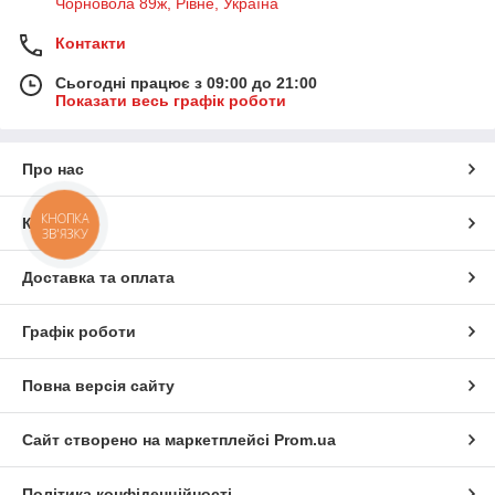
MobiX
Чорновола 89ж, Рівне, Україна
Купити смартфони в інтернет-магазині
просто,
швидко та надійно. На всі товари надається гарантія від
Контакти
інтернет-магазину, тому у відмінній якості товарів Ви можете
не сумніватися.
Сьогодні працює з 09:00 до 21:00
Показати весь графік роботи
Про нас
Наші переваги
КНОПКА
Контакти
ЗВ'ЯЗКУ
10 років роботи на ринку електроніки
Доставка та оплата
Конкурентна ціна
Швидка доставка
Графік роботи
Якісне обслуговування
Перевірені постачальники
Повна версія сайту
Гарантія!
Сайт створено на маркетплейсі
Prom.ua
Політика конфіденційності