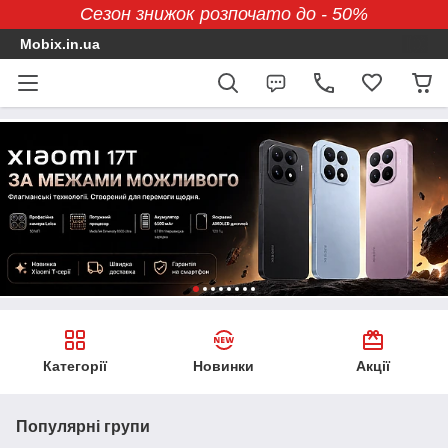
Сезон знижок розпочато до - 50%
Mobix.in.ua
Категорії
Новинки
Акції
Популярні групи