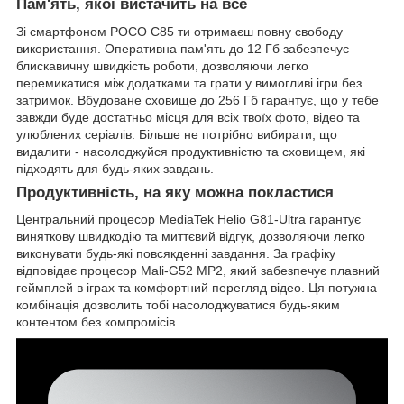
Пам'ять, якої вистачить на все
Зі смартфоном POCO C85 ти отримаєш повну свободу
використання. Оперативна пам'ять до 12 Гб забезпечує
блискавичну швидкість роботи, дозволяючи легко
перемикатися між додатками та грати у вимогливі ігри без
затримок. Вбудоване сховище до 256 Гб гарантує, що у тебе
завжди буде достатньо місця для всіх твоїх фото, відео та
улюблених серіалів. Більше не потрібно вибирати, що
видалити - насолоджуйся продуктивністю та сховищем, які
підходять для будь-яких завдань.
Продуктивність, на яку можна покластися
Центральний процесор MediaTek Helio G81-Ultra гарантує
виняткову швидкодію та миттєвий відгук, дозволяючи легко
виконувати будь-які повсякденні завдання. За графіку
відповідає процесор Mali-G52 MP2, який забезпечує плавний
геймплей в іграх та комфортний перегляд відео. Ця потужна
комбінація дозволить тобі насолоджуватися будь-яким
контентом без компромісів.