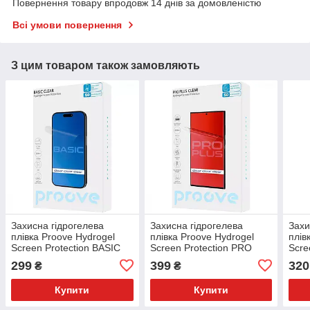
Повернення товару впродовж 14 днів за домовленістю
Всі умови повернення
З цим товаром також замовляють
Захисна гідрогелева
Захисна гідрогелева
Захи
плівка Proove Hydrogel
плівка Proove Hydrogel
плів
Screen Protection BASIC
Screen Protection PRO
Scre
Clear
PLUS Clear
Clea
299
399
320
₴
₴
Купити
Купити