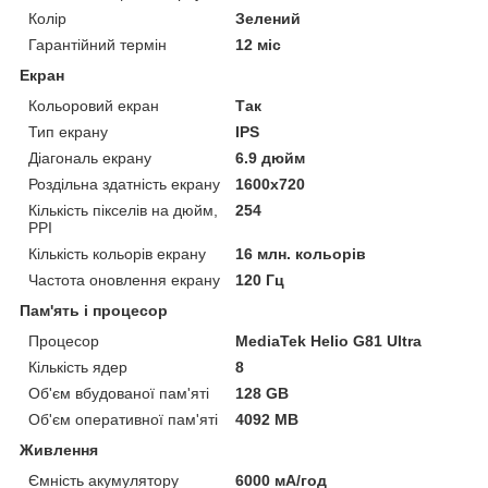
Колір
Зелений
Гарантійний термін
12 міс
Екран
Кольоровий екран
Так
Тип екрану
IPS
Діагональ екрану
6.9 дюйм
Роздільна здатність екрану
1600x720
Кількість пікселів на дюйм,
254
PPI
Кількість кольорів екрану
16 млн. кольорів
Частота оновлення екрану
120 Гц
Пам'ять і процесор
Процесор
MediaTek Helio G81 Ultra
Кількість ядер
8
Об'єм вбудованої пам'яті
128 GB
Об'єм оперативної пам'яті
4092 MB
Живлення
Ємність акумулятору
6000 мА/год