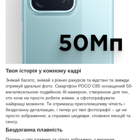
Твоя історія у кожному кадрі
Знімай багато, знімай з різних ракурсів та відстані та завжди
отримуй ідеальні фото. Смартфон POCO C85 оснащений 50-
мегапіксельною подвійною AI-камерою, створеною для тих,
хто хоче не просто робити знімки, а сфотографувати
найкращі моменти. Ти отримаєш приголомшливу чіткість і
бездоганну деталізацію, і тепер усі твої фотографії – це не
просто зображення, а справжні шедеври, сповнені емоцій та
сенсу.
Бездоганна плавність
Поринь у світ плавних та чітких зображень з екраном