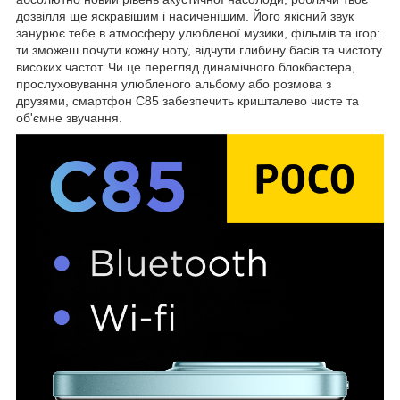
дозвілля ще яскравішим і насиченішим. Його якісний звук
занурює тебе в атмосферу улюбленої музики, фільмів та ігор:
ти зможеш почути кожну ноту, відчути глибину басів та чистоту
високих частот. Чи це перегляд динамічного блокбастера,
прослуховування улюбленого альбому або розмова з
друзями, смартфон C85 забезпечить кришталево чисте та
об'ємне звучання.