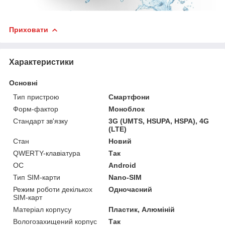
Приховати
Характеристики
Основні
Тип пристрою
Смартфони
Форм-фактор
Моноблок
Стандарт зв'язку
3G (UMTS, HSUPA, HSPA), 4G
(LTE)
Стан
Новий
QWERTY-клавіатура
Так
ОС
Android
Тип SIM-карти
Nano-SIM
Режим роботи декількох
Одночасний
SIM-карт
Матеріал корпусу
Пластик, Алюміній
Вологозахищений корпус
Так