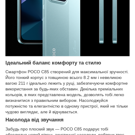
Ідеальний баланс комфорту та стилю
Смартфон POCO C85 створений для максимальної зручності.
Його тонкий корпус з товщиною всього 8.2 мм і невеликою
вагою 211 г ідеально лежить у руці, забезпечуючи комфортне
використання за будь-яких обставин. Декілька преміальних
кольорів, в яких представлена модель, дозволять тобі легко
визначитися з правильним вибором. Насолоджуйся
потужністю та елегантністю в одному пристрої, який не тільки
чудово виглядає, але й відчувається.
Насолода від звучання
Забудь про плоский звук — POCO C85 подарує тобі
абсолютно новий рівень акустичної насолоди, роблячи твоє