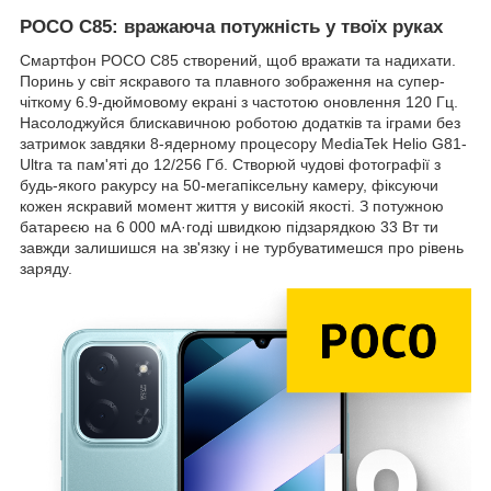
POCO C85: вражаюча потужність у твоїх руках
Смартфон POCO C85 створений, щоб вражати та надихати.
Поринь у світ яскравого та плавного зображення на супер-
чіткому 6.9-дюймовому екрані з частотою оновлення 120 Гц.
Насолоджуйся блискавичною роботою додатків та іграми без
затримок завдяки 8-ядерному процесору MediaTek Helio G81-
Ultra та пам'яті до 12/256 Гб. Створюй чудові фотографії з
будь-якого ракурсу на 50-мегапіксельну камеру, фіксуючи
кожен яскравий момент життя у високій якості. З потужною
батареєю на 6 000 мА·годі швидкою підзарядкою 33 Вт ти
завжди залишишся на зв'язку і не турбуватимешся про рівень
заряду.