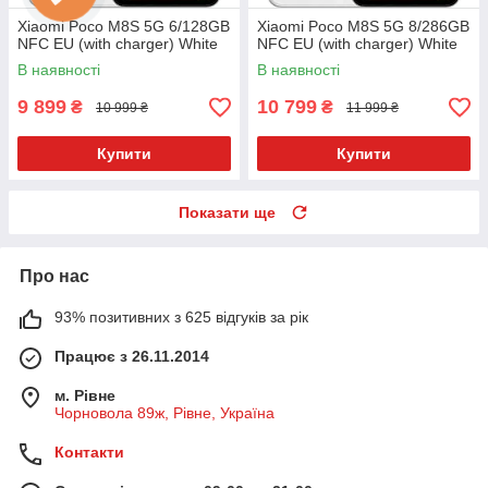
Xiaomi Poco M8S 5G 6/128GB
Xiaomi Poco M8S 5G 8/286GB
NFC EU (with charger) White
NFC EU (with charger) White
В наявності
В наявності
9 899
10 799
₴
₴
10 999 ₴
11 999 ₴
Купити
Купити
Показати ще
Про нас
93% позитивних з 625 відгуків за рік
Працює з 26.11.2014
м. Рівне
Чорновола 89ж, Рівне, Україна
Контакти