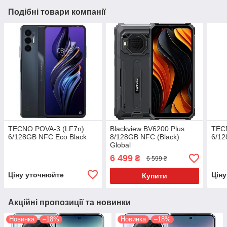
Подібні товари компанії
TECNO POVA-3 (LF7n)
Blackview BV6200 Plus
TEC
6/128GB NFC Eco Black
8/128GB NFC (Black)
6/12
Global
6 499
₴
6 599 ₴
Ціну уточнюйте
Цін
Купити
Акційні пропозиції та новинки
Новинка
–18%
Новинка
–18%