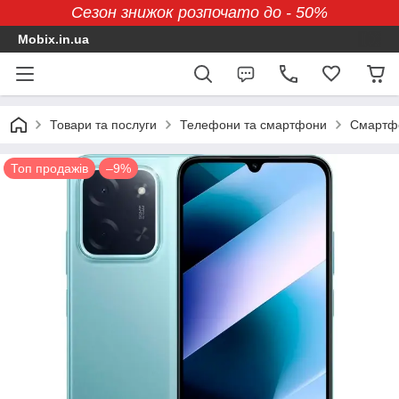
Сезон знижок розпочато до - 50%
Mobix.in.ua
Товари та послуги
Телефони та смартфони
Смартфо
Топ продажів
–9%