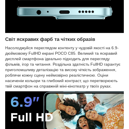
Світ яскравих фарб та чітких образів
Насолоджуйся переглядом контенту у чудовій якості на 6.9-
дюймовому FullHD екрані POCO C85. Великий та яскравий
дисплей смартфона ідеально підходить для перегляду
фільмів, ігор та читання. Роздільна здатність FullHD гарантує
приголомшливу деталізацію та високу чіткість зображення,
роблячи кожну сцену неймовірно реалістичною. Оціни
насиченіи кольори та глибокий контраст, що перетворюють
твій смартфон на справжній міні-кінотеатр у твоїх руках.