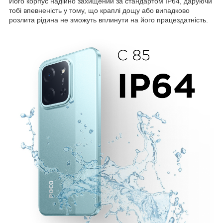
Його корпус надійно захищений за стандартом IP64, даруючи
тобі впевненість у тому, що краплі дощу або випадково
розлита рідина не зможуть вплинути на його працездатність.