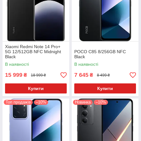
Xiaomi Redmi Note 14 Pro+
5G 12/512GB NFC Midnight
POCO C85 8/256GB NFC
Black
Black
В наявності
В наявності
15 999
7 645
₴
₴
18 999 ₴
8 499 ₴
Купити
Купити
Топ продажів
–10%
Новинка
–10%