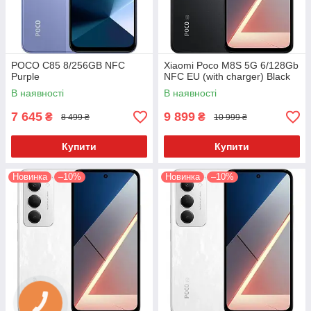
POCO C85 8/256GB NFC
Xiaomi Poco M8S 5G 6/128Gb
Purple
NFC EU (with charger) Black
В наявності
В наявності
7 645
9 899
₴
₴
8 499 ₴
10 999 ₴
Купити
Купити
Новинка
–10%
Новинка
–10%