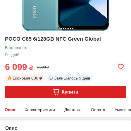
POCO C85 6/128GB NFC Green Global
В наявності
Роздріб
6 099
₴
6 699 ₴
Економія
600 ₴
Залишилось
9 днів
Купити
Опис
Характеристики
Доставка
Оплата
Умови п
Опис