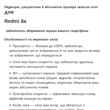
Надміцне, ультратонке й абсолютно прозоре захисне скло
для
Redmi 8a
забезпечить збереження екрана вашого смартфона.
Особливості та переваги скла:
Прозорість — близька до 100%, забезпечує
кришталево чисте зображення й не має жодного впливу
на зображення, що передається
Скло має Nano-покриття, що забезпечує ідеальну
чутливість сенсорного екрана
9H — суперзахист екрана, твердий поверхневий шар
може запобігати появі тріщин, відколів, потраплянню
вологи та інших пошкоджень, водночас зберігаючи ваш
екран абсолютно новим
Олеофобне покриття — ефективно зменшує появу
відбитків пальців на екрані
Колір скла — скло має колір, що збігається з
кольором вашого смартфона, що робить його