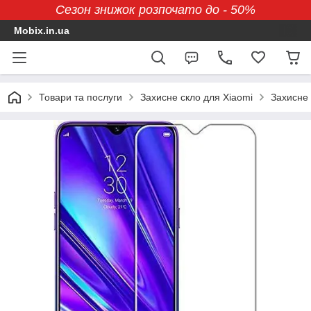
Сезон знижок розпочато до - 50%
Mobix.in.ua
Товари та послуги
Захисне скло для Xiaomi
Захисне