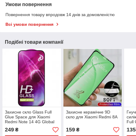
Умови повернення
Повернення товару впродовж 14 днів за домовленістю
Всі умови повернення
Подібні товари компанії
Захисне скло Glass Full
Захисне керамічне 9D
Гнуч
Glue Space для Xiaomi
скло для Xiaomi Redmi 8A
силі
Redmi Note 14 4G Global
Full
(163.2/76.5/8.16mm)
Red
249
159
135
₴
₴