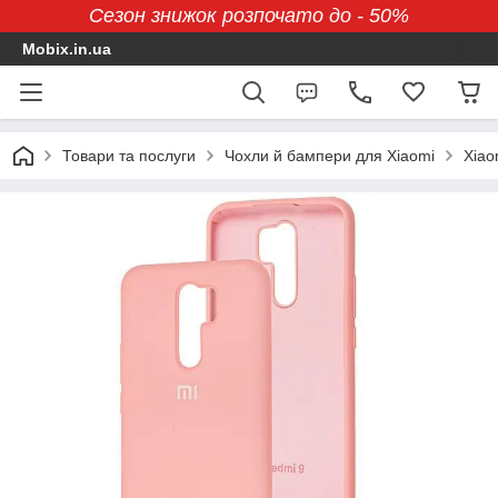
Сезон знижок розпочато до - 50%
Mobix.in.ua
Товари та послуги
Чохли й бампери для Xiaomi
Xiao