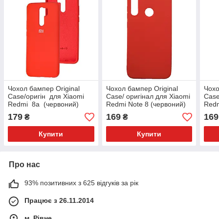
Чохол бампер Original
Чохол бампер Original
Чохо
Case/оригін для Xiaomi
Case/ оригінал для Xiaomi
Case
Redmi 8a (червоний)
Redmi Note 8 (червоний)
Redm
179
169
169
₴
₴
Купити
Купити
Про нас
93% позитивних з 625 відгуків за рік
Працює з 26.11.2014
м. Рівне