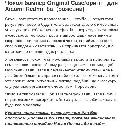
Чохол бампер Original Case/оригін для
Xiaomi Redmi 8a (рожевий)
Сколи, затертості та проплетення — стабільні результати
регулярної роботи будь-якого смартфона, але є ймовірність
уникнути цих небажаних артефактів — користуватися таким
аксесуаром, як чохол. Досить широкі шари населення зі
скореністю дивляться на всілякі чохли, сприймаючи їх як
спосіб видозмінювати зовнішнє сприйняття пристрою, що
категорично не відповідає реальності.
У реальності чохол має можливість захистити пристрій від
всіляких «випадків». У тому разі, якщо вам хочеться, щоб
мобільний залишався в перманентно новому стані. Але й
дизайн мобільного «правильний» чохол все ж коригує, тож ті,
хто прагне мати актуальний вигляд, подібний до аксесуару,
слугуватиме органічним елементом. Перевірено!
Якщо ви хвилюєтеся, щоб ваш телефон залишався цілим і
неушкодженим, використовуйте актуальні засоби захисту та
буде все в порядку.
Купити чохол можна у нас, зручним для Вас
способом. Доставка по Україні, можлива накладеною
платежетою службою Новая Почта або Інтайм.