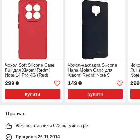
Чохол Soft Silicone Case
Чохол-накладка Silicone
Чохо
Full для Xiaomi Redmi
Hana Molan Cano для
Full
Note 14 Pro 4G (Red)
Xiaomi Redmi Note 9
Note
(black)
(164
299
149
299
₴
₴
Red
Купити
Купити
Про нас
93% позитивних з 623 відгуків за рік
Працює з 26.11.2014