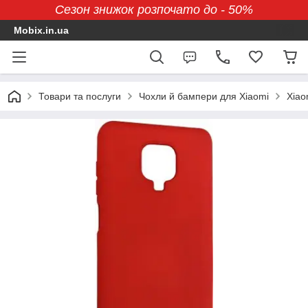
Сезон знижок розпочато до - 50%
Mobix.in.ua
Товари та послуги
Чохли й бампери для Xiaomi
Xiao