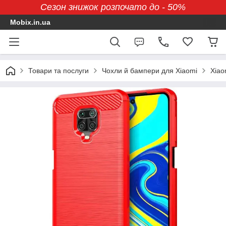
Сезон знижок розпочато до - 50%
Mobix.in.ua
Товари та послуги
Чохли й бампери для Xiaomi
Xiao