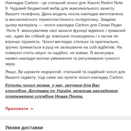
Накладка Carbon - це стильний чохол для Xiaomi Redmi Note
9 Чудовий бюджетний вибір для максимального захисту
Вашого телефону. Дана модель чохла-накладки виготовлена
із високоякісного термопластичного поліуретану. Завдяки
цьому матеріалу — чохол-накладка Carbon для Сяомі Редмі
Ноте 9 виконуватиме свої захисні функції відмінно і тривалий
час, адже він стійкий до зовнішніх пошкоджень і з часом не
втрачає пружність. Чохол виглядає стильно та оригінально,
зручно тримається в руці не залишаючи на собі відбитків. На
поверхні стоїть міцно та надійно, не ковзає. В аксесуара
наявні накладні кнопки увімкнення та регулювання гучності
звуку.
Якщо, Ви шукаєте недорогий, стильний та надійний чохол для
Вашого гаджету, тоді саме час купити чохол-накладку Carbon.
Купити чохол можна у нас, зручним для Вас
способом. Доставка по Україні, можлива накладеною
платежетою службою Новая Почта.
Приховати
Умови доставки