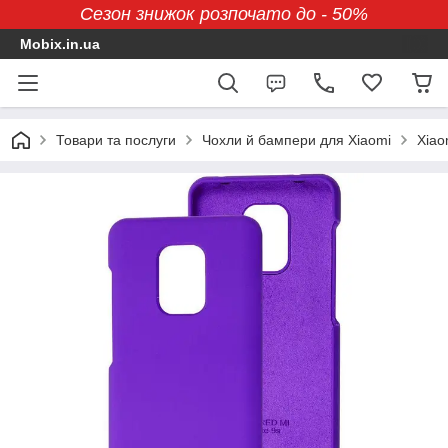
Сезон знижок розпочато до - 50%
Mobix.in.ua
Товари та послуги
Чохли й бампери для Xiaomi
Xiao