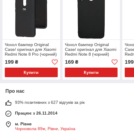
Чохол бампер Original
Чохол бампер Original
Чохо
Case/ оригінал для Xiaomi
Case/ оригінал для Xiaomi
Case
Redmi Note 8 Pro (чорний)
Redmi Note 8 (чорний)
Redm
(фіо
199
169
199
₴
₴
Купити
Купити
Про нас
93% позитивних з 627 відгуків за рік
Працює з 26.11.2014
м. Рівне
Чорновола 89ж, Рівне, Україна