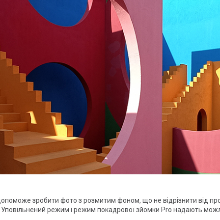
поможе зробити фото з розмитим фоном, що не відрізнити від про
ні. Уповільнений режим і режим покадрової зйомки Pro надають мож