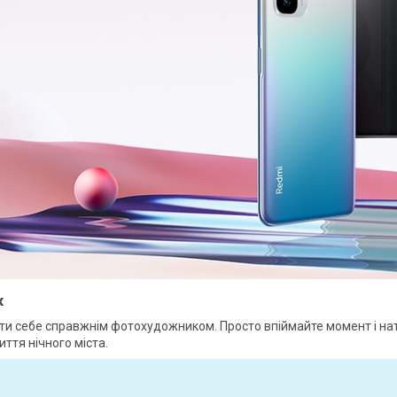
к
и себе справжнім фотохудожником. Просто впіймайте момент і нат
ття нічного міста.