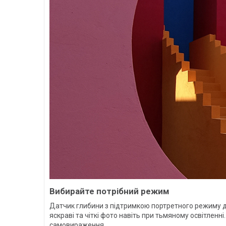
Вибирайте потрібний режим
Датчик глибини з підтримкою портретного режиму до
яскраві та чіткі фото навіть при тьмяному освітлен
самовираження.