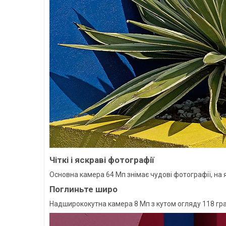
Чіткі і яскраві фотографії
Основна камера 64 Мп знімає чудові фотографії, на як
Поглиньте широ
Надширококутна камера 8 Мп з кутом огляду 118 град