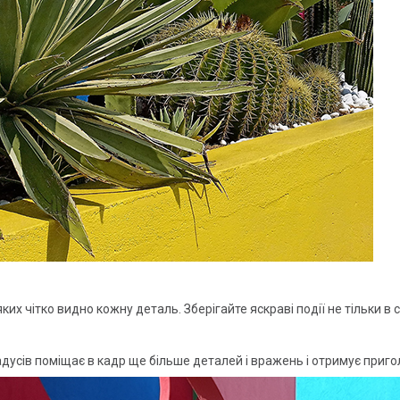
их чітко видно кожну деталь. Зберігайте яскраві події не тільки в с
усів поміщає в кадр ще більше деталей і вражень і отримує пригол