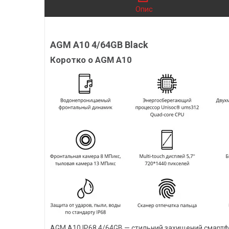
Опис
AGM A10 4/64GB Black
Коротко о AGM A10
AGM A10 IP68 4/64GB — стильний захищений смартфон