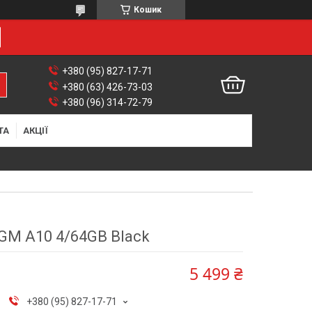
Кошик
+380 (95) 827-17-71
+380 (63) 426-73-03
+380 (96) 314-72-79
ТА
АКЦІЇ
GM A10 4/64GB Black
5 499 ₴
+380 (95) 827-17-71