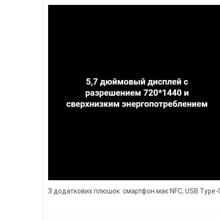
З додаткових плюшок: смартфон має NFC, USB Type-C