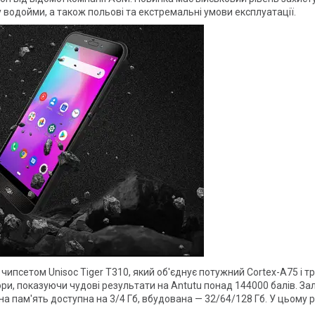
водойми, а також польові та екстремальні умови експлуатації.
псетом Unisoc Tiger T310, який об'єднує потужний Cortex-A75 і тр
и, показуючи чудові результати на Antutu понад 144000 балів. Зале
а пам'ять доступна на 3/4 Гб, вбудована — 32/64/128 Гб. У цьому 