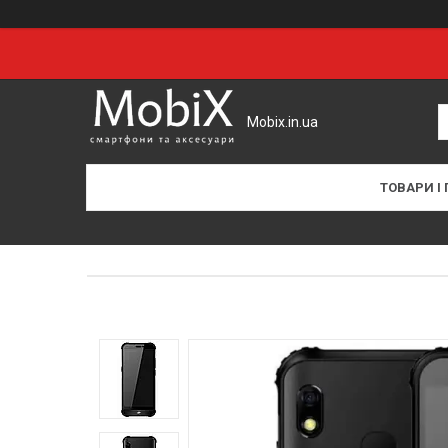
Mobix.in.ua
ТОВАРИ І