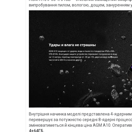
випробування пилом, вологою, дощем, зануренням у 
Внутрішня начинка моделі представлена 4-ядерним чи
перевершує за потужністю середні 8-ядерні процесор
змінюватиметься й кінцева ціна AGM A10. Оперативн
4+64ГБ.