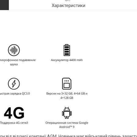
Характеристики
 від відомої компанії AGM. Новинка має військовий рівень захисту