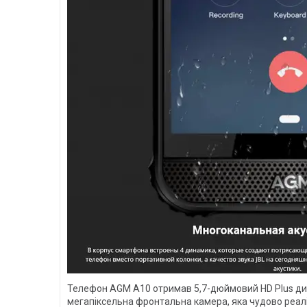
Телефон AGM A10 отримав 5,7-дюймовий HD Plus дисп
мегапіксельна фронтальна камера, яка чудово реалі