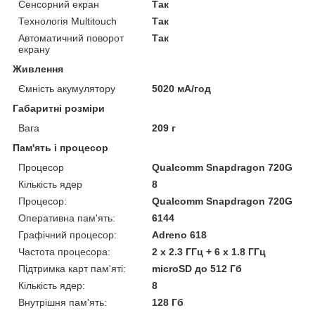
Сенсорний екран
Так
Технологія Multitouch
Так
Автоматичний поворот
Так
екрану
Живлення
Ємність акумулятору
5020 мА/год
Габаритні розміри
Вага
209 г
Пам'ять і процесор
Процесор
Qualcomm Snapdragon 720G
Кількість ядер
8
Процесор:
Qualcomm Snapdragon 720G
Оперативна пам'ять:
6144
Графічний процесор:
Adreno 618
Частота процесора:
2 х 2.3 ГГц + 6 x 1.8 ГГц
Підтримка карт пам'яті:
microSD до 512 Гб
Кількість ядер:
8
Внутрішня пам'ять:
128 Гб