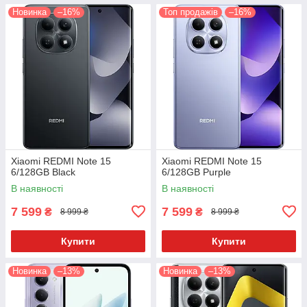
Новинка
–16%
Топ продажів
–16%
Xiaomi REDMI Note 15
Xiaomi REDMI Note 15
6/128GB Black
6/128GB Purple
В наявності
В наявності
7 599
7 599
₴
₴
8 999 ₴
8 999 ₴
Купити
Купити
Новинка
–13%
Новинка
–13%