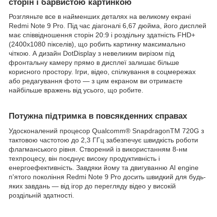
сторін і барвистою картинкою
Розгляньте все в найменших деталях на великому екрані
Redmi Note 9 Pro. Під час діагоналі 6,67 дюйма, його дисплей
має співвідношення сторін 20:9 і роздільну здатність FHD+
(2400х1080 пікселів), що робить картинку максимально
чіткою. А дизайн DotDisplay з невеликим вирізом під
фронтальну камеру прямо в дисплеї залишає більше
корисного простору. Ігри, відео, спілкування в соцмережах
або редагування фото — з цим екраном ви отримаєте
найбільше вражень від усього, що робите.
Потужна підтримка в повсякденних справах
Удосконалений процесор Qualcomm® SnapdragonTM 720G з
тактовою частотою до 2,3 ГГц забезпечує швидкість роботи
флагманського рівня. Створений із використанням 8-нм
техпроцесу, він поєднує високу продуктивність і
енергоефективність. Завдяки йому та двигуванню AI engine
п'ятого покоління Redmi Note 9 Pro досить швидкий для будь-
яких завдань — від ігор до перегляду відео у високій
роздільній здатності.