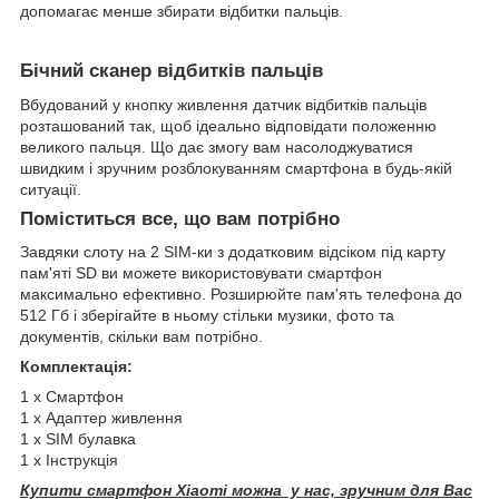
допомагає менше збирати відбитки пальців.
Бічний сканер відбитків пальців
Вбудований у кнопку живлення датчик відбитків пальців
розташований так, щоб ідеально відповідати положенню
великого пальця. Що дає змогу вам насолоджуватися
швидким і зручним розблокуванням смартфона в будь-якій
ситуації.
Поміститься все, що вам потрібно
Завдяки слоту на 2 SIM-ки з додатковим відсіком під карту
пам'яті SD ви можете використовувати смартфон
максимально ефективно. Розширюйте пам'ять телефона до
512 Гб і зберігайте в ньому стільки музики, фото та
документів, скільки вам потрібно.
Комплектація:
1 x Смартфон
1 x Адаптер живлення
1 x SIM булавка
1 x Інструкція
Купити смартфон Xiaomi можна у нас, зручним для Вас