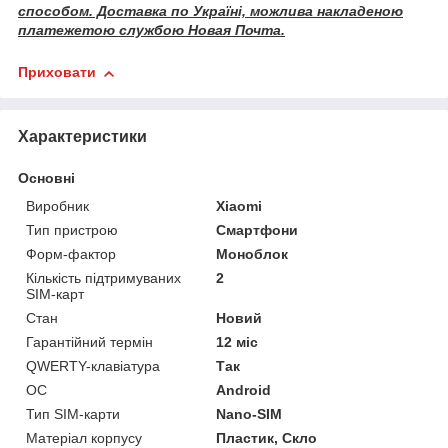
способом. Доставка по Україні, можлива накладеною
платежетою службою Новая Почта.
Приховати
Характеристики
Основні
Виробник
Xiaomi
Тип пристрою
Смартфони
Форм-фактор
Моноблок
Кількість підтримуваних
2
SIM-карт
Стан
Новий
Гарантійний термін
12 міс
QWERTY-клавіатура
Так
ОС
Android
Тип SIM-карти
Nano-SIM
Матеріал корпусу
Пластик, Скло