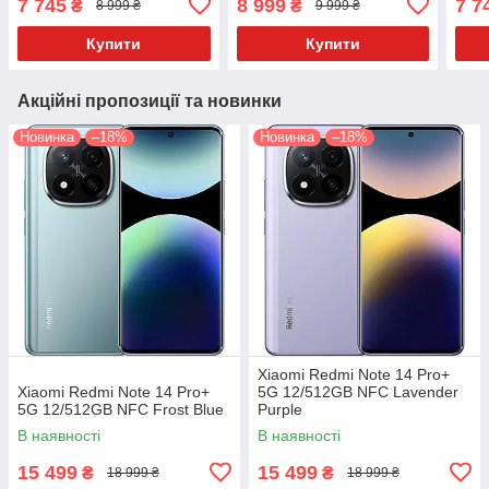
7 745
8 999
7 7
₴
₴
8 999 ₴
9 999 ₴
Купити
Купити
Акційні пропозиції та новинки
Новинка
–18%
Новинка
–18%
Xiaomi Redmi Note 14 Pro+
Xiaomi Redmi Note 14 Pro+
5G 12/512GB NFC Lavender
5G 12/512GB NFC Frost Blue
Purple
В наявності
В наявності
15 499
15 499
₴
₴
18 999 ₴
18 999 ₴