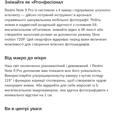
Знімайте як «Pro»фесіонал
Redmi Note 9 Pro із системою з 4 камер і підтримкою штучного
інтелекту — дійсно потужний інструмент в арсеналі
справжнього шанувальника мобільної фотографії. Робіть
знімки в надвисокій роздільній здатності з головним 64-
мегапіксельним об'єктивом, знімайте відео в 4K якості або
створюйте захопливі ролики за допомогою режиму Slow
motion 720P. Цей смартфон відкриває перед вами величезні
можливості для створення власних фотошедеврів.
Від макро до мікро
Наш світ нескінченно різноманітний і дивовижний. І Redmi
Note 9 Pro допоможе вам показати всю його унікальність.
Використовуйте ультраширококутну камеру з кутом огляду
119° і функцією корекції спотворень, щоб створювати чудові
панорамні знімки. Або відкрийте для себе мікросвіт із 5-
мегапіксельною макрокамерою, яка здатна фотографувати з
мінімальної відстані на 2 см.
Ви в центрі уваги