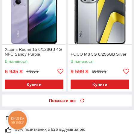
Xiaomi Redmi 15 6/128GB 4G
NFC Sandy Purple
POCO M8 5G 8/256GB Silver
В наявності
В наявності
6 945
9 599
₴
₴
7 999 ₴
10 999 ₴
Купити
Купити
Показати ще
Про нас
КНОПКА
ЗВ'ЯЗКУ
93% позитивних з 626 відгуків за рік