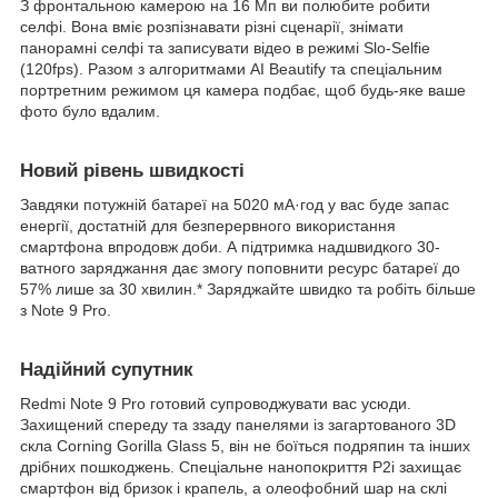
З фронтальною камерою на 16 Мп ви полюбите робити
селфі. Вона вміє розпізнавати різні сценарії, знімати
панорамні селфі та записувати відео в режимі Slo-Selfie
(120fps). Разом з алгоритмами AI Beautify та спеціальним
портретним режимом ця камера подбає, щоб будь-яке ваше
фото було вдалим.
Новий рівень швидкості
Завдяки потужній батареї на 5020 мА·год у вас буде запас
енергії, достатній для безперервного використання
смартфона впродовж доби. А підтримка надшвидкого 30-
ватного заряджання дає змогу поповнити ресурс батареї до
57% лише за 30 хвилин.* Заряджайте швидко та робіть більше
з Note 9 Pro.
Надійний супутник
Redmi Note 9 Pro готовий супроводжувати вас усюди.
Захищений спереду та ззаду панелями із загартованого 3D
скла Corning Gorilla Glass 5, він не боїться подряпин та інших
дрібних пошкоджень. Спеціальне нанопокриття P2i захищає
смартфон від бризок і крапель, а олеофобний шар на склі