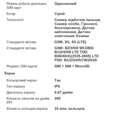
Режим роботи декількох
Одночасний
SIM-карт
Колір
Сірий
Технології:
Сканер відбитків пальців,
Сканер особи, Гіроскоп,
Акселерометр, Датчик
наближення, Датчик
освітлення, Компас
Стандарти зв'язку:
GSM, 3G, 4G (LTE)
Стандарти зв'язку
GSM: B2/3/5/8 WCDMA:
B1/2/4/5/8 LTE TDD:
B38/40/41(2535-2655) LTE
FDD: B1/2/3/4/5/7/8/20/28
Формат SIM-карти:
SIM + SIM + MicroSD
Екран
Кольоровий екран
Так
Тип екрану
IPS
Діагональ екрану
6.67 дюйм
Кількість пікселів на дюйм,
395
PPI
Кількість кольорів екрану
16 млн. кольорів