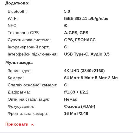
Додатково:
Bluetooth:
5.0
Wi-Fi:
IEEE 802.11 a/b/g/n/ac
NFC:
Є
Технологія GPS:
A-GPS, GPS
Супутникова система:
GPS, ГЛОНАСС
Інфрачервоний порт:
Є
Інтерфейси підключення:
USB Type-C, Аудіо 3,5
Мультимедіа
Запис відео:
4К UHD (3840x2160)
Камера:
64 Мп + 8 Мп + 5 Мп+ 2 Мп
Спалах основної камери:
Є
Діафрагма:
f/1.89 + f/2.2
Оптична стабілізація:
Немає
Фокусування:
Фазова (PDAF)
Фронтальна камера:
16 Мп f/2.48
Приховати