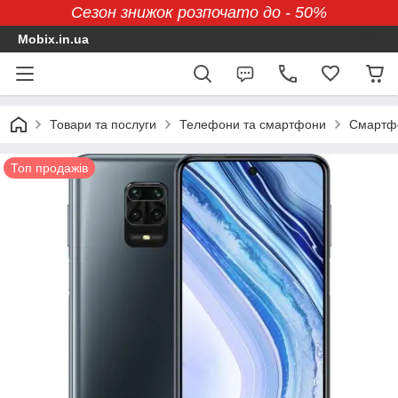
Сезон знижок розпочато до - 50%
Mobix.in.ua
Товари та послуги
Телефони та смартфони
Смартфо
Топ продажів