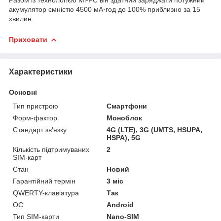
акумулятор ємністю 4500 мА·год до 100% приблизно за 15
хвилин.
Приховати
Характеристики
Основні
Тип пристрою
Смартфони
Форм-фактор
Моноблок
Стандарт зв'язку
4G (LTE), 3G (UMTS, HSUPA,
HSPA), 5G
Кількість підтримуваних
2
SIM-карт
Стан
Новий
Гарантійний термін
3 міс
QWERTY-клавіатура
Так
ОС
Android
Тип SIM-карти
Nano-SIM