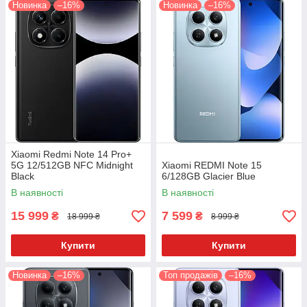
Новинка
–16%
Новинка
–16%
Xiaomi Redmi Note 14 Pro+
5G 12/512GB NFC Midnight
Xiaomi REDMI Note 15
Black
6/128GB Glacier Blue
В наявності
В наявності
15 999
7 599
₴
₴
18 999 ₴
8 999 ₴
Купити
Купити
Новинка
–16%
Топ продажів
–16%