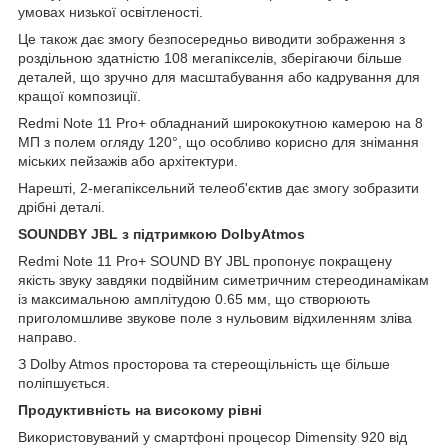
умовах низької освітленості.
Це також дає змогу безпосередньо виводити зображення з
роздільною здатністю 108 мегапікселів, зберігаючи більше
деталей, що зручно для масштабування або кадрування для
кращої композиції.
Redmi Note 11 Pro+ обладнаний ширококутною камерою на 8
МП з полем огляду 120°, що особливо корисно для знімання
міських пейзажів або архітектури.
Нарешті, 2-мегапіксельний телеоб'єктив дає змогу зобразити
дрібні деталі.
SOUND
BY
JBL
з підтримкою
Dolby
Atmos
Redmi Note 11 Pro+ SOUND BY JBL пропонує покращену
якість звуку завдяки подвійним симетричним стереодинамікам
із максимальною амплітудою 0.65 мм, що створюють
приголомшливе звукове поле з нульовим відхиленням зліва
направо.
З Dolby Atmos просторова та стереощільність ще більше
поліпшується.
Продуктивність на високому рівні
Використовуваний у смартфоні процесор Dimensity 920 від