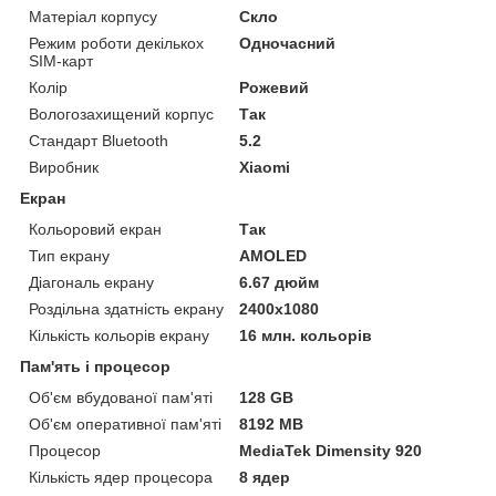
Матеріал корпусу
Скло
Режим роботи декількох
Одночасний
SIM-карт
Колір
Рожевий
Вологозахищений корпус
Так
Стандарт Bluetooth
5.2
Виробник
Xiaomi
Екран
Кольоровий екран
Так
Тип екрану
AMOLED
Діагональ екрану
6.67 дюйм
Роздільна здатність екрану
2400x1080
Кількість кольорів екрану
16 млн. кольорів
Пам'ять і процесор
Об'єм вбудованої пам'яті
128 GB
Об'єм оперативної пам'яті
8192 MB
Процесор
MediaTek Dimensity 920
Кількість ядер процесора
8 ядер