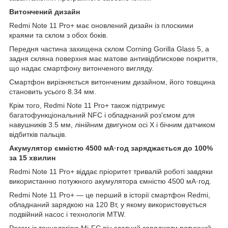
Витончений дизайн
Redmi Note 11 Pro+ має оновлений дизайн із плоскими
краями та склом з обох боків.
Передня частина захищена склом Corning Gorilla Glass 5, а
задня скляна поверхня має матове антивідблискове покриття,
що надає смартфону витонченого вигляду.
Смартфон вирізняється витонченим дизайном, його товщина
становить усього 8.34 мм.
Крім того, Redmi Note 11 Pro+ також підтримує
багатофункціональний NFC і обладнаний роз'ємом для
навушників 3.5 мм, лінійним двигуном осі X і бічним датчиком
відбитків пальців.
Акумулятор ємністю 4500 мА·год заряджається до 100%
за 15 хвилин
Redmi Note 11 Pro+ віддає пріоритет тривалій роботі завдяки
використанню потужного акумулятора ємністю 4500 мА·год.
Redmi Note 11 Pro+ — це перший в історії смартфон Redmi,
обладнаний зарядкою на 120 Вт, у якому використовується
подвійний насос і технологія MTW.
Разом із технологією Mi-FC він здатний заряджати потужний