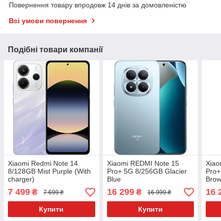
Повернення товару впродовж 14 днів за домовленістю
Всі умови повернення
Подібні товари компанії
Xiaomi Redmi Note 14
Xiaomi REDMI Note 15
Xiao
8/128GB Mist Purple (With
Pro+ 5G 8/256GB Glacier
Pro+
charger)
Blue
Bro
7 499
16 299
16 
₴
₴
7 699 ₴
16 999 ₴
Купити
Купити