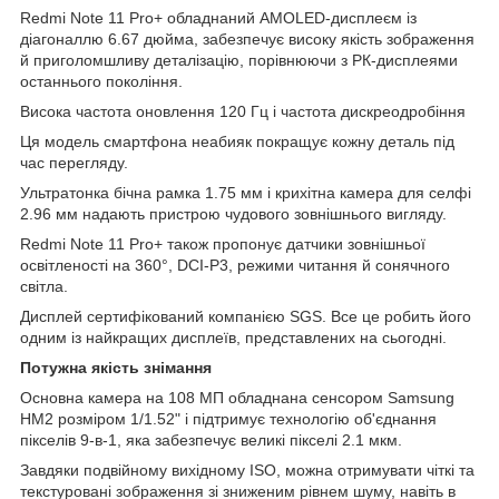
Redmi Note 11 Pro+ обладнаний AMOLED-дисплеєм із
діагоналлю 6.67 дюйма, забезпечує високу якість зображення
й приголомшливу деталізацію, порівнюючи з РК-дисплеями
останнього покоління.
Висока частота оновлення 120 Гц і частота дискреодробіння
Ця модель смартфона неабияк покращує кожну деталь під
час перегляду.
Ультратонка бічна рамка 1.75 мм і крихітна камера для селфі
2.96 мм надають пристрою чудового зовнішнього вигляду.
Redmi Note 11 Pro+ також пропонує датчики зовнішньої
освітленості на 360°, DCI-P3, режими читання й сонячного
світла.
Дисплей сертифікований компанією SGS. Все це робить його
одним із найкращих дисплеїв, представлених на сьогодні.
Потужна якість знімання
Основна камера на 108 МП обладнана сенсором Samsung
HM2 розміром 1/1.52" і підтримує технологію об'єднання
пікселів 9-в-1, яка забезпечує великі пікселі 2.1 мкм.
Завдяки подвійному вихідному ISO, можна отримувати чіткі та
текстуровані зображення зі зниженим рівнем шуму, навіть в