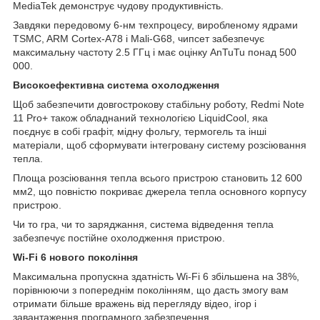
MediaTek демонструє чудову продуктивність.
Завдяки передовому 6-нм техпроцесу, виробленому ядрами
TSMC, ARM Cortex-A78 і Mali-G68, чипсет забезпечує
максимальну частоту 2.5 ГГц і має оцінку AnTuTu понад 500
000.
Високоефективна система охолодження
Щоб забезпечити довгострокову стабільну роботу, Redmi Note
11 Pro+ також обладнаний технологією LiquidCool, яка
поєднує в собі графіт, мідну фольгу, термогель та інші
матеріали, щоб сформувати інтегровану систему розсіювання
тепла.
Площа розсіювання тепла всього пристрою становить 12 600
мм2, що повністю покриває джерела тепла основного корпусу
пристрою.
Чи то гра, чи то заряджання, система відведення тепла
забезпечує постійне охолодження пристрою.
Wi-Fi 6 нового покоління
Максимальна пропускна здатність Wi-Fi 6 збільшена на 38%,
порівнюючи з попереднім поколінням, що дасть змогу вам
отримати більше вражень від перегляду відео, ігор і
завантаження програмного забезпечення.