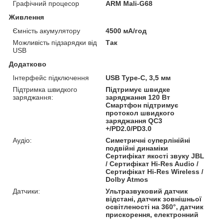
Графічний процесор
ARM Mali-G68
Живлення
Ємність акумулятору
4500 мА/год
Можливість підзарядки від
Так
USB
Додатково
Інтерфейс підключення
USB Type-C, 3,5 мм
Підтримка швидкого
Підтримує швидке
заряджання:
заряджання 120 Вт
Смартфон підтримує
протокол швидкого
заряджання QC3
+/PD2.0/PD3.0
Аудіо:
Симетричні суперлінійні
подвійні динаміки
Сертифікат якості звуку JBL
/ Сертифікат Hi-Res Audio /
Сертифікат Hi-Res Wireless /
Dolby Atmos
Датчики:
Ультразвуковий датчик
відстані, датчик зовнішньої
освітленості на 360°, датчик
прискорення, електронний