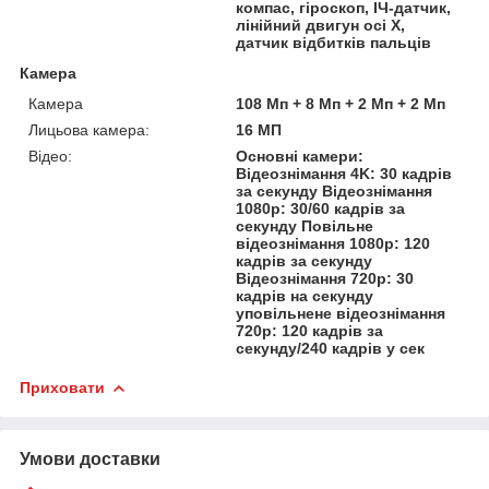
компас, гіроскоп, ІЧ-датчик,
лінійний двигун осі X,
датчик відбитків пальців
Камера
Камера
108 Мп + 8 Мп + 2 Мп + 2 Мп
Лицьова камера:
16 МП
Відео:
Основні камери:
Відеознімання 4K: 30 кадрів
за секунду Відеознімання
1080p: 30/60 кадрів за
секунду Повільне
відеознімання 1080p: 120
кадрів за секунду
Відеознімання 720p: 30
кадрів на секунду
уповільнене відеознімання
720p: 120 кадрів за
секунду/240 кадрів у сек
Приховати
Умови доставки