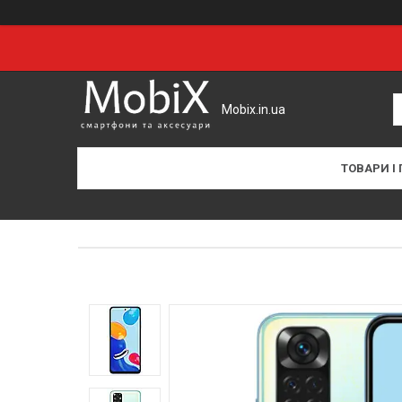
Mobix.in.ua
ТОВАРИ І