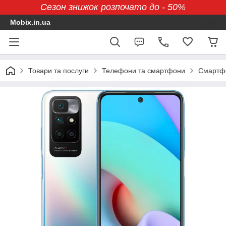
Сезон знижок розпочато до - 50%
Mobix.in.ua
Товари та послуги
Телефони та смартфони
Смартфо