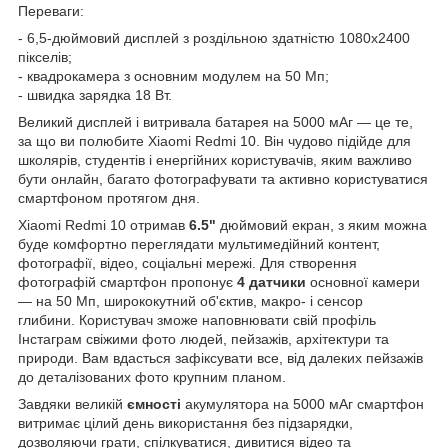
Переваги:
- 6,5-дюймовий дисплей з роздільною здатністю 1080x2400
пікселів;
- квадрокамера з основним модулем на 50 Мп;
- швидка зарядка 18 Вт.
Великий дисплей і витривала батарея на 5000 мАг — це те,
за що ви полюбите Xiaomi Redmi 10. Він чудово підійде для
школярів, студентів і енергійних користувачів, яким важливо
бути онлайн, багато фотографувати та активно користуватися
смартфоном протягом дня.
Xiaomi Redmi 10 отримав
6.5"
дюймовий екран, з яким можна
буде комфортно переглядати мультимедійний контент,
фотографії, відео, соціальні мережі. Для створення
фотографій смартфон пропонує
4 датчики
основної камери
— на 50 Мп, ширококутний об'єктив, макро- і сенсор
глибини. Користувач зможе наповнювати свій профіль
Інстаграм свіжими фото людей, пейзажів, архітектури та
природи. Вам вдасться зафіксувати все, від далеких пейзажів
до деталізованих фото крупним планом.
Завдяки великій
ємності
акумулятора на 5000 мАг смартфон
витримає цілий день використання без підзарядки,
дозволяючи грати, спілкуватися, дивитися відео та