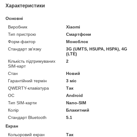
Характеристики
Основні
Виробник
Xiaomi
Тип пристрою
Смартфони
Форм-фактор
Моноблок
Стандарт зв'язку
3G (UMTS, HSUPA, HSPA), 4G
(LTE)
Кількість підтримуваних
2
SIM-карт
Стан
Новий
Гарантійний термін
3 міс
QWERTY-клавіатура
Так
ОС
Android
Тип SIM-карти
Nano-SIM
Колір
Блакитний
Стандарт Bluetooth
5.1
Екран
Кольоровий екран
Так