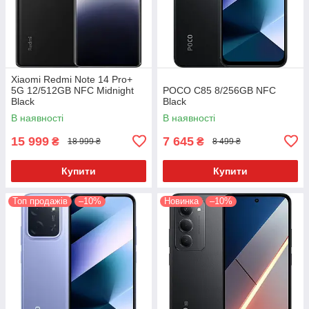
Xiaomi Redmi Note 14 Pro+
5G 12/512GB NFC Midnight
POCO C85 8/256GB NFC
Black
Black
В наявності
В наявності
15 999
7 645
₴
₴
18 999 ₴
8 499 ₴
Купити
Купити
Топ продажів
–10%
Новинка
–10%