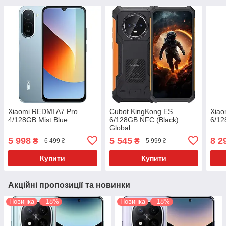
Xiaomi REDMI A7 Pro
Cubot KingKong ES
Xiao
4/128GB Mist Blue
6/128GB NFC (Black)
6/12
Global
5 998
5 545
8 2
₴
₴
6 499 ₴
5 999 ₴
Купити
Купити
Акційні пропозиції та новинки
Новинка
–18%
Новинка
–18%