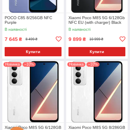
POCO C85 8/256GB NFC
Xiaomi Poco M8S 5G 6/128Gb
Purple
NFC EU (with charger) Black
В наявності
В наявності
7 645
9 899
₴
₴
8 499 ₴
10 999 ₴
Купити
Купити
Новинка
–10%
Новинка
–10%
Xiaomi Poco M8S 5G 6/128GB
Xiaomi Poco M8S 5G 8/286GB