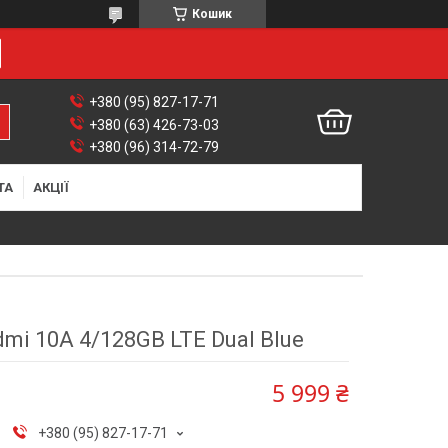
Кошик
+380 (95) 827-17-71
+380 (63) 426-73-03
+380 (96) 314-72-79
ТА
АКЦІЇ
mi 10A 4/128GB LTE Dual Blue
5 999 ₴
+380 (95) 827-17-71