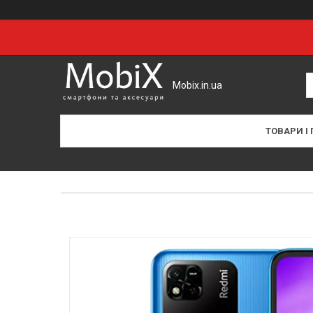
Mobix.in.ua
ТОВАРИ І