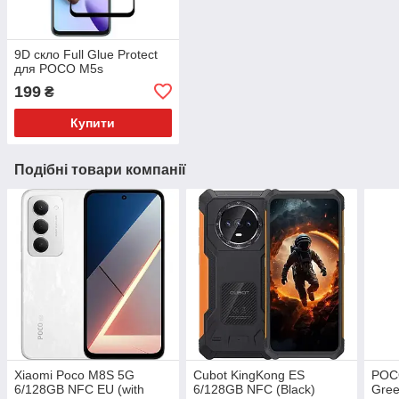
9D скло Full Glue Protect
для POCO M5s
199
₴
Купити
Подібні товари компанії
Xiaomi Poco M8S 5G
Cubot KingKong ES
POC
6/128GB NFC EU (with
6/128GB NFC (Black)
Gree