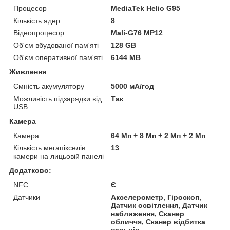
Процесор
MediaTek Helio G95
Кількість ядер
8
Відеопроцесор
Mali-G76 MP12
Об'єм вбудованої пам'яті
128 GB
Об'єм оперативної пам'яті
6144 MB
Живлення
Ємність акумулятору
5000 мА/год
Можливість підзарядки від
Так
USB
Камера
Камера
64 Мп + 8 Мп + 2 Мп + 2 Мп
Кількість мегапікселів
13
камери на лицьовій панелі
Додатково:
NFC
Є
Датчики
Акселерометр, Гіроскоп,
Датчик освітлення, Датчик
наближення, Сканер
обличчя, Сканер відбитка