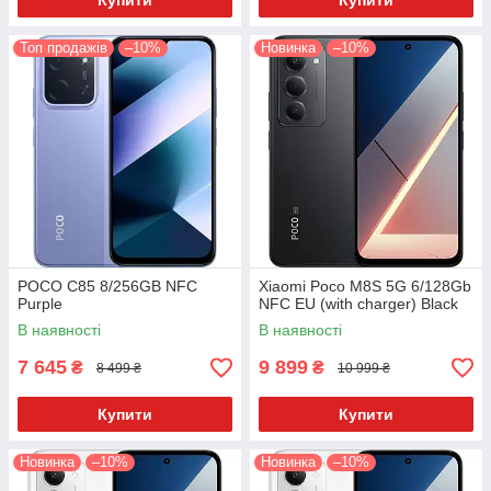
Купити
Купити
Топ продажів
–10%
Новинка
–10%
POCO C85 8/256GB NFC
Xiaomi Poco M8S 5G 6/128Gb
Purple
NFC EU (with charger) Black
В наявності
В наявності
7 645
9 899
₴
₴
8 499 ₴
10 999 ₴
Купити
Купити
Новинка
–10%
Новинка
–10%