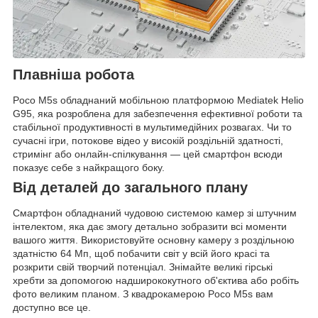
Плавніша робота
Poco M5s обладнаний мобільною платформою Mediatek Helio
G95, яка розроблена для забезпечення ефективної роботи та
стабільної продуктивності в мультимедійних розвагах. Чи то
сучасні ігри, потокове відео у високій роздільній здатності,
стримінг або онлайн-спілкування — цей смартфон всюди
показує себе з найкращого боку.
Від деталей до загального плану
Смартфон обладнаний чудовою системою камер зі штучним
інтелектом, яка дає змогу детально зобразити всі моменти
вашого життя. Використовуйте основну камеру з роздільною
здатністю 64 Мп, щоб побачити світ у всій його красі та
розкрити свій творчий потенціал. Знімайте великі гірські
хребти за допомогою надширококутного об'єктива або робіть
фото великим планом. З квадрокамерою Poco M5s вам
доступно все це.