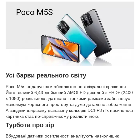
Усі барви реального світу
Poco M5s подарує вам абсолютно нові візуальні враження.
Його великий 6,43-дюймовий AMOLED дисплей з FHD+ (2400
х 1080) роздільною здатністю і тонкими рамками забезпечує
максимум корисного простору та дуже детальне зображення.
А завдяки ширшому діапазону кольорів DCI-P3 і їх насиченості
картинка стає по-справжньому реалістичною.
Турбота про зір
Вбудовані датчики освітленості аналізують навколишнє