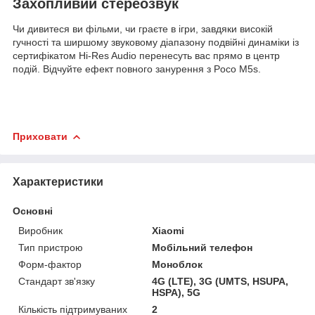
Захопливий стереозвук
Чи дивитеся ви фільми, чи граєте в ігри, завдяки високій
гучності та ширшому звуковому діапазону подвійні динаміки із
сертифікатом Hi-Res Audio перенесуть вас прямо в центр
подій. Відчуйте ефект повного занурення з Poco M5s.
Приховати
Характеристики
Основні
Виробник
Xiaomi
Тип пристрою
Мобільний телефон
Форм-фактор
Моноблок
Стандарт зв'язку
4G (LTE), 3G (UMTS, HSUPA,
HSPA), 5G
Кількість підтримуваних
2