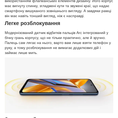
використанням флагманських елементів дизайну. Його корпус
має вигнуту спинку, згладжені кути та звужені краї, що надає
смартфону вишуканого зовнішнього вигляду. А завдяки рамці
він має навіть тонший вигляд, ніж є насправді.
Легке розблокування
Модернізований датчик відбитків пальців Arc інтегрований у
бічну грань корпусу, що не тільки практично, але й зручно.
Палець сам лягає на нього, варто вам лише взяти телефон у
руку, а тому розблокування не вимагає додаткових дій і
займає лише мить.