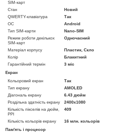
SIM-карт
Стан
Новий
QWERTY-клавіатура
Так
ОС
Android
Тип SIM-карти
Nano-SIM
Режим роботи декількох
Одночасний
SIM-карт
Матеріал корпусу
Пластик, Скло
Колір
Блакитний
Гарантійний термін
3 міс
Екран
Кольоровий екран
Так
Тип екрану
AMOLED
Діагональ екрану
6.43 дюйм
Роздільна здатність екрану
2400x1080
Кількість пікселів на дюйм,
409
PPI
Кількість кольорів екрану
16 млн. кольорів
Пам'ять і процесор