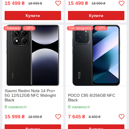
15 499
15 499
₴
₴
18 999 ₴
18 999 ₴
Купити
Купити
Новинка
–16%
Топ продажів
–10%
Xiaomi Redmi Note 14 Pro+
5G 12/512GB NFC Midnight
POCO C85 8/256GB NFC
Black
Black
В наявності
В наявності
15 999
7 645
₴
₴
18 999 ₴
8 499 ₴