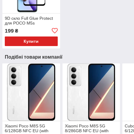
9D скло Full Glue Protect
для POCO M5s
199
₴
Купити
Подібні товари компанії
Xiaomi Poco M8S 5G
Xiaomi Poco M8S 5G
Cubo
6/128GB NFC EU (with
8/286GB NFC EU (with
6/12