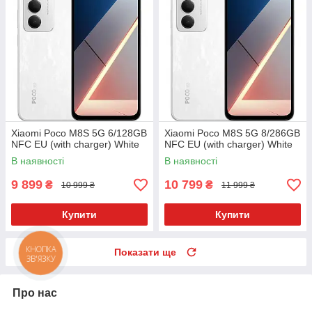
Xiaomi Poco M8S 5G 6/128GB
Xiaomi Poco M8S 5G 8/286GB
NFC EU (with charger) White
NFC EU (with charger) White
В наявності
В наявності
9 899
10 799
₴
₴
10 999 ₴
11 999 ₴
Купити
Купити
Показати ще
КНОПКА
ЗВ'ЯЗКУ
Про нас