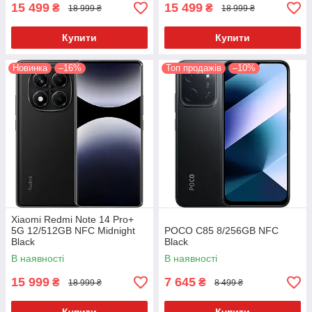
15 499
15 499
₴
₴
18 999 ₴
18 999 ₴
Купити
Купити
Новинка
–16%
Топ продажів
–10%
Xiaomi Redmi Note 14 Pro+
5G 12/512GB NFC Midnight
POCO C85 8/256GB NFC
Black
Black
В наявності
В наявності
15 999
7 645
₴
₴
18 999 ₴
8 499 ₴