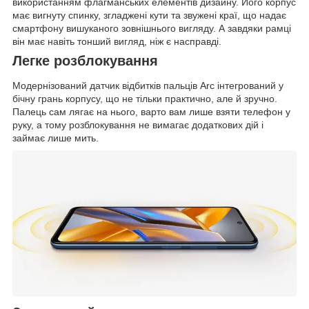
використанням флагманських елементів дизайну. Його корпус
має вигнуту спинку, згладжені кути та звужені краї, що надає
смартфону вишуканого зовнішнього вигляду. А завдяки рамці
він має навіть тонший вигляд, ніж є насправді.
Легке розблокування
Модернізований датчик відбитків пальців Arc інтегрований у
бічну грань корпусу, що не тільки практично, але й зручно.
Палець сам лягає на нього, варто вам лише взяти телефон у
руку, а тому розблокування не вимагає додаткових дій і
займає лише мить.