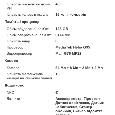
Кількість пікселів на дюйм,
409
PPI
Кількість кольорів екрану
16 млн. кольорів
Пам'ять і процесор
Об'єм вбудованої пам'яті
128 GB
Об'єм оперативної пам'яті
6144 MB
Кількість ядер
8
Процесор
MediaTek Helio G95
Відеопроцесор
Mali-G76 MP12
Камера
Камера
64 Мп + 8 Мп + 2 Мп + 2 Мп
Кількість мегапікселів
13
камери на лицьовій панелі
Додатково:
NFC
Є
Датчики
Акселерометр, Гіроскоп,
Датчик освітлення, Датчик
наближення, Сканер
обличчя, Сканер відбитка