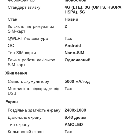
Форм-фактор
Моноблок
Стандарт зв'язку
4G (LTE), 3G (UMTS, HSUPA,
HSPA), 5G
Стан
Новий
Кількість підтримуваних
2
SIM-карт
QWERTY-клавіатура
Так
ОС
Android
Тип SIM-карти
Nano-SIM
Режим роботи декількох
Одночасний
SIM-карт
Живлення
Ємність акумулятору
5000 мА/год
Можливість підзарядки від
Так
USB
Екран
Роздільна здатність екрану
2400x1080
Діагональ екрану
6.43 дюйм
Тип екрану
AMOLED
Кольоровий екран
Так