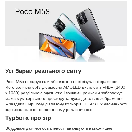
Усі барви реального світу
Poco M5s подарує вам абсолютно нові візуальні враження.
Його великий 6,43-дюймовий AMOLED дисплей з FHD+ (2400
х 1080) роздільною здатністю і тонкими рамками забезпечує
максимум корисного простору та дуже детальне зображення.
А завдяки ширшому діапазону кольорів DCI-P3 і їх насиченості
картинка стає по-справжньому реалістичною.
Турбота про зір
Вбудовані датчики освітленості аналізують навколишнє