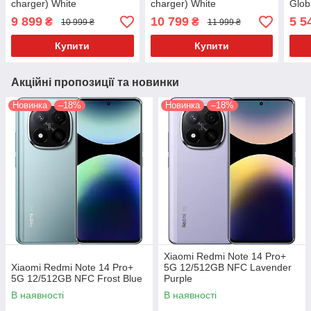
charger) White
charger) White
Glob
9 899
10 799
5 5
₴
₴
10 999 ₴
11 999 ₴
Купити
Купити
Акційні пропозиції та новинки
Новинка
–18%
Новинка
–18%
Xiaomi Redmi Note 14 Pro+
Xiaomi Redmi Note 14 Pro+
5G 12/512GB NFC Lavender
5G 12/512GB NFC Frost Blue
Purple
В наявності
В наявності