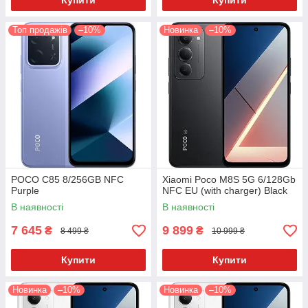
Купити
Купити
Топ продажів
–10%
Новинка
–10%
POCO C85 8/256GB NFC
Xiaomi Poco M8S 5G 6/128Gb
Purple
NFC EU (with charger) Black
В наявності
В наявності
7 645
9 899
₴
₴
8 499 ₴
10 999 ₴
Купити
Купити
Новинка
–10%
Новинка
–10%