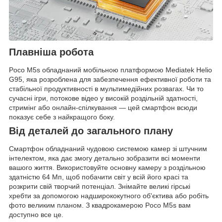
Плавніша робота
Poco M5s обладнаний мобільною платформою Mediatek Helio
G95, яка розроблена для забезпечення ефективної роботи та
стабільної продуктивності в мультимедійних розвагах. Чи то
сучасні ігри, потокове відео у високій роздільній здатності,
стримінг або онлайн-спілкування — цей смартфон всюди
показує себе з найкращого боку.
Від деталей до загального плану
Смартфон обладнаний чудовою системою камер зі штучним
інтелектом, яка дає змогу детально зобразити всі моменти
вашого життя. Використовуйте основну камеру з роздільною
здатністю 64 Мп, щоб побачити світ у всій його красі та
розкрити свій творчий потенціал. Знімайте великі гірські
хребти за допомогою надширококутного об'єктива або робіть
фото великим планом. З квадрокамерою Poco M5s вам
доступно все це.