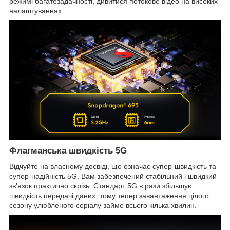
режимі багатозадачності, дивитися потокове відео на високих
налаштуваннях.
Флагманська швидкість 5G
Відчуйте на власному досвіді, що означає супер-швидкість та
супер-надійність 5G. Вам забезпечений стабільний і швидкий
зв'язок практично скрізь. Стандарт 5G в рази збільшує
швидкість передачі даних, тому тепер завантаження цілого
сезону улюбленого серіалу займе всього кілька хвилин.