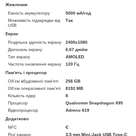
Живлення
Ємність акумулятору
5000 мА/год
Можливість підзарядки від
Так
USB
Екран
Роздільна здатність екрану
2400x1080
Діагональ екрану
6.67 дюйм
Тип екрану
AMOLED
Частота оновлення екрану
120 Гц
Пам'ять і процесор
Об'єм вбудованої пам'яті
256 GB
Об'єм оперативної пам'яті
8192 MB
Кількість ядер
8
Процесор
Qualcomm Snapdragon 695
Відеопроцесор
Adreno 619
Додатково
NFC
Є
Роз' єднано
3.5 mm Mini-Jack USB Type-C