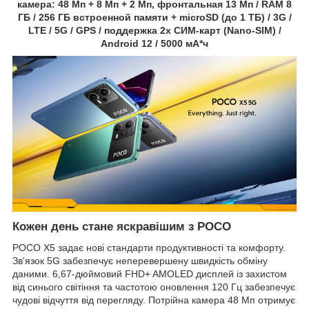
камера: 48 Мп + 8 Мп + 2 Мп, фронтальная 13 Мп / RAM 8
ГБ / 256 ГБ встроенной памяти + microSD (до 1 ТБ) / 3G /
LTE / 5G / GPS / поддержка 2х СИМ-карт (Nano-SIM) /
Android 12 / 5000 мА*ч
Кожен день стане яскравішим з POCO
POCO X5 задає нові стандарти продуктивності та комфорту.
Зв'язок 5G забезпечує неперевершену швидкість обміну
даними. 6,67-дюймовий FHD+ AMOLED дисплей із захистом
від синього світіння та частотою оновлення 120 Гц забезпечує
чудові відчуття від перегляду. Потрійна камера 48 Мп отримує