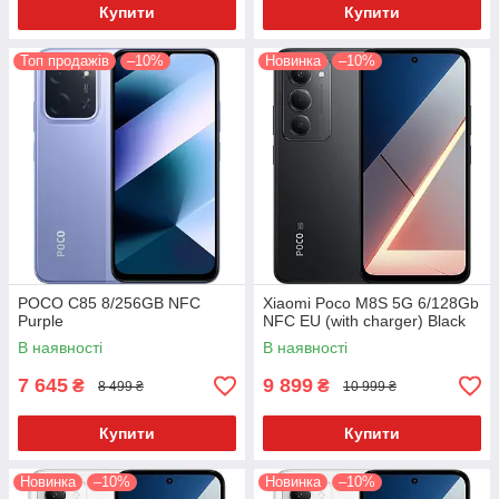
Купити
Купити
Топ продажів
–10%
Новинка
–10%
POCO C85 8/256GB NFC
Xiaomi Poco M8S 5G 6/128Gb
Purple
NFC EU (with charger) Black
В наявності
В наявності
7 645
9 899
₴
₴
8 499 ₴
10 999 ₴
Купити
Купити
Новинка
–10%
Новинка
–10%