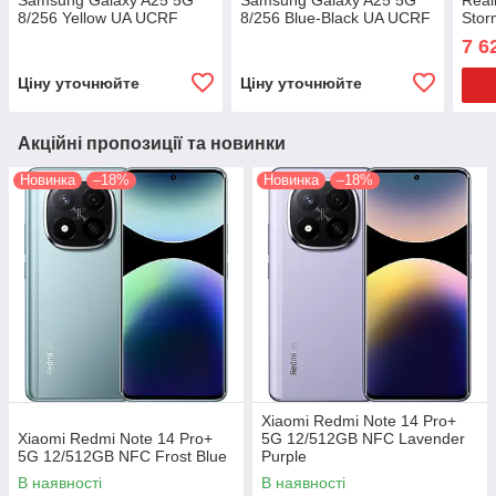
Samsung Galaxy A25 5G
Samsung Galaxy A25 5G
Rea
8/256 Yellow UA UCRF
8/256 Blue-Black UA UCRF
Stor
7 6
Ціну уточнюйте
Ціну уточнюйте
Акційні пропозиції та новинки
Новинка
–18%
Новинка
–18%
Xiaomi Redmi Note 14 Pro+
Xiaomi Redmi Note 14 Pro+
5G 12/512GB NFC Lavender
5G 12/512GB NFC Frost Blue
Purple
В наявності
В наявності