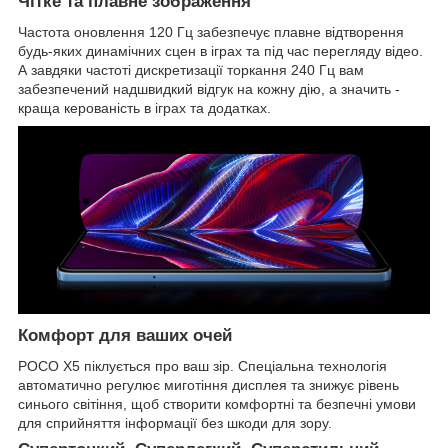
Чітке та плавне зображення
Частота оновлення 120 Гц забезпечує плавне відтворення
будь-яких динамічних сцен в іграх та під час перегляду відео.
А завдяки частоті дискретизації торкання 240 Гц вам
забезпечений надшвидкий відгук на кожну дію, а значить -
краща керованість в іграх та додатках.
Комфорт для ваших очей
POCO X5 піклується про ваш зір. Спеціальна технологія
автоматично регулює миготіння дисплея та знижує рівень
синього світіння, щоб створити комфортні та безпечні умови
для сприйняття інформації без шкоди для зору.