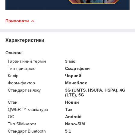
Приховати
Характеристики
Основні
Гарантійний термін
3 міс
Тип пристрою
Смартфони
Колір
Чорний
Форм-фактор
Моноблок
Стандарт зв'язку
3G (UMTS, HSUPA, HSPA), 4G
(LTE), 5G
Стан
Новий
QWERTY-клавіатура
Так
ОС
Android
Тип SIM-карти
Nano-SIM
Стандарт Bluetooth
5.1