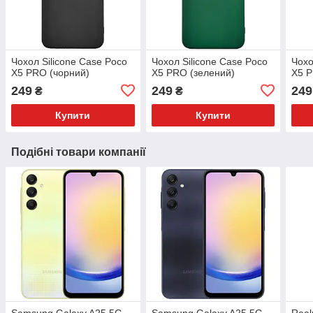
Чохол Silicone Case Poco
Чохол Silicone Case Poco
Чохо
X5 PRO (чорний)
X5 PRO (зелений)
X5 P
249
249
249
₴
₴
Купити
Купити
Подібні товари компанії