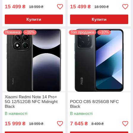
15 499
15 499
₴
₴
18 999 ₴
18 999 ₴
Купити
Купити
Новинка
–16%
Топ продажів
–10%
Xiaomi Redmi Note 14 Pro+
5G 12/512GB NFC Midnight
POCO C85 8/256GB NFC
Black
Black
В наявності
В наявності
15 999
7 645
₴
₴
18 999 ₴
8 499 ₴