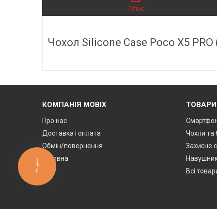
Опис
Чохол Silicone Case Poco X5 PRO
КОМПАНІЯ MOBIX
ТОВАРИ
Про нас
Смартфон
Доставка і оплата
Чохли та
Обмін/повернення
Захисне с
Головна
Навушник
КНОПКА
ЗВ'ЯЗКУ
Всі товар