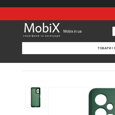
Mobix.in.ua
ТОВАРИ І