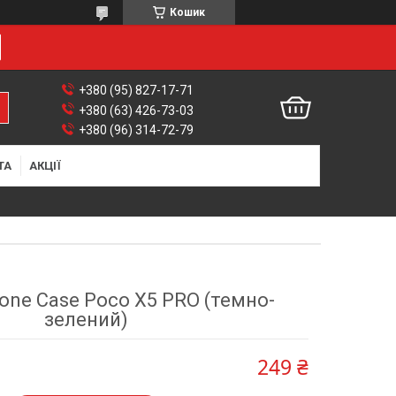
Кошик
+380 (95) 827-17-71
+380 (63) 426-73-03
+380 (96) 314-72-79
ТА
АКЦІЇ
cone Case Poco X5 PRO (темно-
зелений)
249 ₴