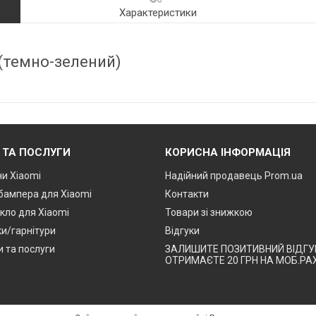
Характеристики
 (темно-зелений)
 ТА ПОСЛУГИ
КОРИСНА ІНФОРМАЦІЯ
и Xiaomi
Надійний продавець Prom.ua
 бампера для Xiaomi
Контакти
кло для Xiaomi
Товари зі знижкою
и/гарнітури
Відгуки
и та послуги
ЗАЛИШИТЕ ПОЗИТИВНИЙ ВІДГУК
ОТРИМАЄТЕ 20 ГРН НА МОБ.РА