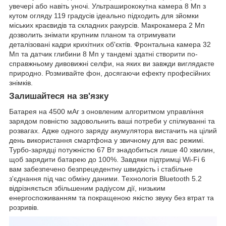
увечері або навіть уночі. Ультраширококутна камера 8 Мп з
кутом огляду 119 градусів ідеально підходить для зйомки
міських краєвидів та складних ракурсів. Макрокамера 2 Мп
дозволить знімати крупним планом та отримувати
деталізовані кадри крихітних об'єктів. Фронтальна камера 32
Мп та датчик глибини 8 Мп у тандемі здатні створити по-
справжньому дивовижні селфи, на яких ви завжди виглядаєте
природно. Розмивайте фон, досягаючи ефекту професійних
знімків.
Залишайтеся на зв'язку
Батарея на 4500 мАг з оновленим алгоритмом управління
зарядом повністю задовольнить ваші потреби у спілкуванні та
розвагах. Адже одного заряду акумулятора вистачить на цілий
день використання смартфона у звичному для вас режимі.
Турбо-зарядці потужністю 67 Вт знадобиться лише 40 хвилин,
щоб зарядити батарею до 100%. Завдяки підтримці Wi-Fi 6
вам забезпечено безпрецедентну швидкість і стабільне
з'єднання під час обміну даними. Технологія Bluetooth 5.2
відрізняється збільшеним радіусом дії, низьким
енергоспоживанням та покращеною якістю звуку без втрат та
розривів.