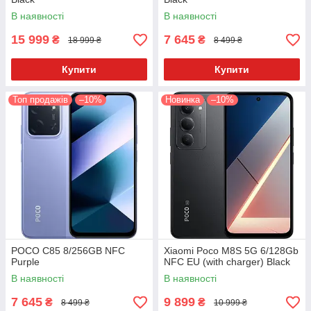
В наявності
В наявності
15 999
7 645
₴
₴
18 999 ₴
8 499 ₴
Купити
Купити
Топ продажів
–10%
Новинка
–10%
POCO C85 8/256GB NFC
Xiaomi Poco M8S 5G 6/128Gb
Purple
NFC EU (with charger) Black
В наявності
В наявності
7 645
9 899
₴
₴
8 499 ₴
10 999 ₴