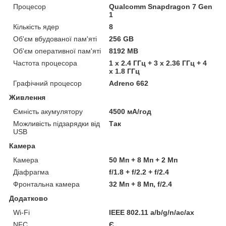
Процесор
Qualcomm Snapdragon 7 Gen
1
Кількість ядер
8
Об'єм вбудованої пам'яті
256 GB
Об'єм оперативної пам'яті
8192 MB
Частота процесора
1 x 2.4 ГГц + 3 x 2.36 ГГц + 4
x 1.8 ГГц
Графічний процесор
Adreno 662
Живлення
Ємність акумулятору
4500 мА/год
Можливість підзарядки від
Так
USB
Камера
Камера
50 Мп + 8 Мп + 2 Мп
Діафрагма
f/1.8 + f/2.2 + f/2.4
Фронтальна камера
32 Мп + 8 Мп, f/2.4
Додатково
Wi-Fi
IEEE 802.11 a/b/g/n/ac/ax
NFC
Є