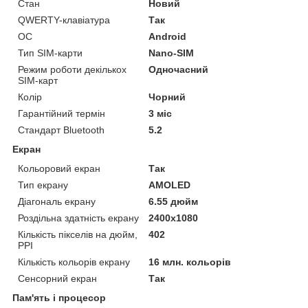
Стан
Новий
QWERTY-клавіатура
Так
ОС
Android
Тип SIM-карти
Nano-SIM
Режим роботи декількох
Одночасний
SIM-карт
Колір
Чорний
Гарантійний термін
3 міс
Стандарт Bluetooth
5.2
Екран
Кольоровий екран
Так
Тип екрану
AMOLED
Діагональ екрану
6.55 дюйм
Роздільна здатність екрану
2400x1080
Кількість пікселів на дюйм,
402
PPI
Кількість кольорів екрану
16 млн. кольорів
Сенсорний екран
Так
Пам'ять і процесор