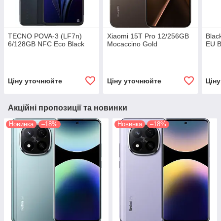
TECNO POVA-3 (LF7n)
Xiaomi 15T Pro 12/256GB
Blac
6/128GB NFC Eco Black
Mocaccino Gold
EU B
Ціну уточнюйте
Ціну уточнюйте
Цін
Акційні пропозиції та новинки
Новинка
–18%
Новинка
–18%