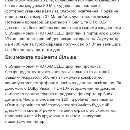
Смартфон Xiaomi 13 Lite, оснащений потрійною камерою з
основним модулем 50 Мп, чудово справляється з
фотографуванням навіть за слабкого освітлення. Подвійна
фронтальна камера 32 Мп робить чудові селфі-знімки.
Потужний процесор Snapdragon 7 Gen 1 та 8 Гб ОЗУ
дозволяють без проблем справлятися з ємними завданнями.
6,55-дюймовий FHD+ AMOLED дисплей із підтримкою Dolby
Vision просто створений для яскравих вражень. Акумулятор
на 4500 мАг та турбо-зарядка потужністю 67 Вт не залишать
вас без заряду протягом дня.
Ви зможете побачити більше
6,55-дюймовий FHD+ AMOLED дисплей пропонує
безпрецедентну точність передачі кольорів та деталей.
Завдяки яскравості 500 нит ви зможете комфортно
користуватися смартфоном навіть за денного освітлення. За
допомогою Dolby Vision і HDR10+ зображення на дисплеї
оживає та вражає точною передачею фактур та дрібних
деталей. Частота оновлення 120 Гц робить плавними та
м'яким скролінг та забезпечує реалістичність будь-якій
динамічній сцені. У режимі читання екран стає схожим на
паперовий носій із друкованим текстом, знижуючи
навантаження на зір.