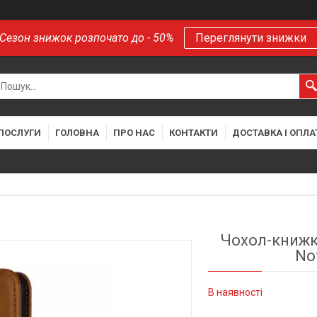
Сезон знижок розпочато до - 50%
Переглянути знижки
 ПОСЛУГИ
ГОЛОВНА
ПРО НАС
КОНТАКТИ
ДОСТАВКА І ОПЛА
Чохол-книжка
No
В наявності