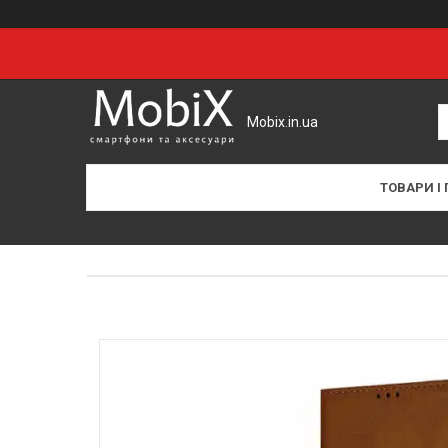
Mobix.in.ua
ТОВАРИ І