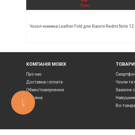
Опис
Чохол-книжка Leather Fold для Xiaomi Redmi Note 12
КОМПАНІЯ MOBIX
ТОВАРИ
Про нас
Смартфон
Доставка і оплата
Чохли та
Обмін/повернення
Захисне с
Головна
Навушник
КНОПКА
ЗВ'ЯЗКУ
Всі товар