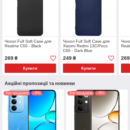
Чохол Full Soft Case для
Чохол Full Soft Case для
Чохо
Realme C55 - Black
Xiaomi Redmi 13C/Poco
Real
C65 - Dark Blue
269
249
269
₴
₴
Купити
Купити
Акційні пропозиції та новинки
Топ продажів
–8%
Топ продажів
–8%