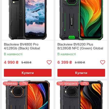
Blackview BV4800 Pro
Blackview BV6200 Plus
4/128Gb (Black) Global
8/128GB NFC (Green) Global
В наявності
В наявності
4 990
6 399
₴
₴
5 499 ₴
6 999 ₴
Купити
Купити
Новинка
–7%
Топ продажів
–2%