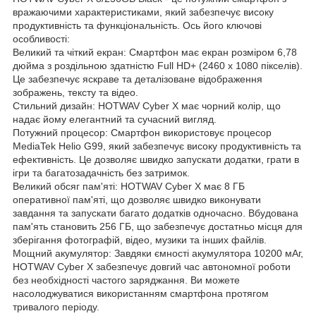
вражаючими характеристиками, який забезпечує високу
продуктивність та функціональність. Ось його ключові
особливості:
Великий та чіткий екран: Смартфон має екран розміром 6,78
дюйма з роздільною здатністю Full HD+ (2460 x 1080 пікселів).
Це забезпечує яскраве та деталізоване відображення
зображень, тексту та відео.
Стильний дизайн: HOTWAV Cyber X має чорний колір, що
надає йому елегантний та сучасний вигляд.
Потужний процесор: Смартфон використовує процесор
MediaTek Helio G99, який забезпечує високу продуктивність та
ефективність. Це дозволяє швидко запускати додатки, грати в
ігри та багатозадачність без затримок.
Великий обсяг пам'яті: HOTWAV Cyber X має 8 ГБ
оперативної пам'яті, що дозволяє швидко виконувати
завдання та запускати багато додатків одночасно. Вбудована
пам'ять становить 256 ГБ, що забезпечує достатньо місця для
зберігання фотографій, відео, музики та інших файлів.
Мощний акумулятор: Завдяки ємності акумулятора 10200 мАг,
HOTWAV Cyber X забезпечує довгий час автономної роботи
без необхідності частого заряджання. Ви можете
насолоджуватися використанням смартфона протягом
тривалого періоду.