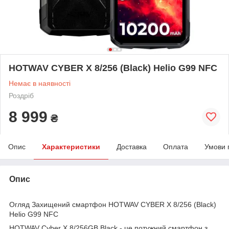
HOTWAV CYBER X 8/256 (Black) Helio G99 NFC
Немає в наявності
Роздріб
8 999
₴
Опис
Характеристики
Доставка
Оплата
Умови 
Опис
Огляд Захищений смартфон HOTWAV CYBER X 8/256 (Black)
Helio G99 NFC
HOTWAV Cyber X 8/256GB Black - це потужний смартфон з