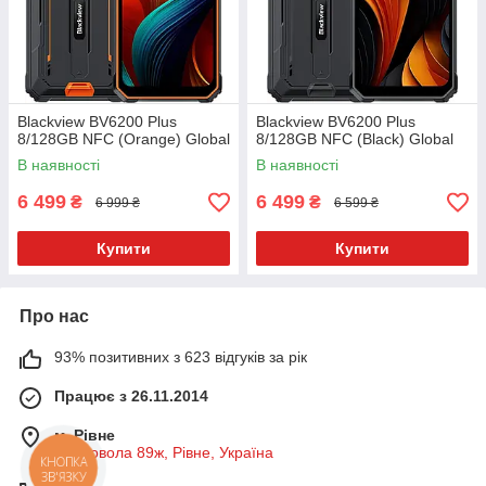
Blackview BV6200 Plus
Blackview BV6200 Plus
8/128GB NFC (Orange) Global
8/128GB NFC (Black) Global
В наявності
В наявності
6 499
6 499
₴
₴
6 999 ₴
6 599 ₴
Купити
Купити
Про нас
93% позитивних з 623 відгуків за рік
Працює з 26.11.2014
м. Рівне
Чорновола 89ж, Рівне, Україна
КНОПКА
ЗВ'ЯЗКУ