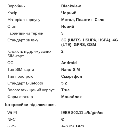
Виробник
Blackview
Колір
Чорний
Матеріал корпусу
Метал, Пластик, Скло
Стан
Новий
Гарантійний термін
3
Стандарт зв'язку
3G (UMTS, HSUPA, HSPA), 4G
(LTE), GPRS, GSM
Кількість підтримуваних
2
SIM-карт
ОС
Android
Тип SIM-карти
Nano-SIM
Тип пристрою
Смартфон
Стандарт Bluetooth
5.2
Вологозахищений корпус
True
Форм-фактор
Моноблок
Інтерфейси підключення:
Wi-FI
IEEE 802.11 a/b/g/n/ac
NFC
Є
GPS
A-GPS, GPS