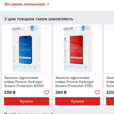
Всі умови повернення
З цим товаром також замовляють
Захисна гідрогелева
Захисна гідрогелева
Захи
плівка Proove Hydrogel
плівка Proove Hydrogel
плів
Screen Protection BASIC
Screen Protection PRO
Scre
Clear
PLUS Clear
Clea
299
399
320
₴
₴
Купити
Купити