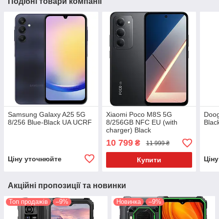
Подібні товари компанії
Samsung Galaxy A25 5G
Xiaomi Poco M8S 5G
Doog
8/256 Blue-Black UA UCRF
8/256GB NFC EU (with
Blac
charger) Black
10 799
₴
11 999 ₴
Ціну уточнюйте
Цін
Купити
Акційні пропозиції та новинки
Топ продажів
–9%
Новинка
–9%