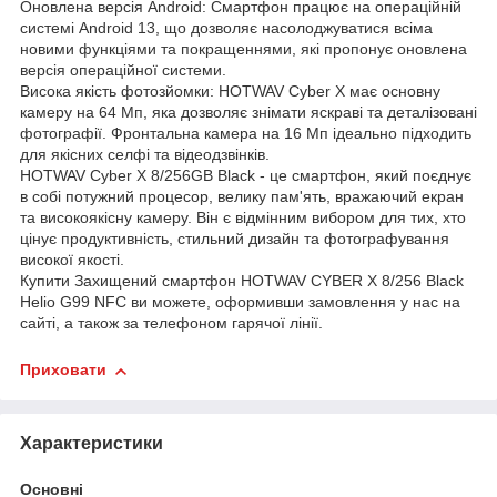
Оновлена версія Android: Смартфон працює на операційній
системі Android 13, що дозволяє насолоджуватися всіма
новими функціями та покращеннями, які пропонує оновлена
версія операційної системи.
Висока якість фотозйомки: HOTWAV Cyber X має основну
камеру на 64 Мп, яка дозволяє знімати яскраві та деталізовані
фотографії. Фронтальна камера на 16 Мп ідеально підходить
для якісних селфі та відеодзвінків.
HOTWAV Cyber X 8/256GB Black - це смартфон, який поєднує
в собі потужний процесор, велику пам'ять, вражаючий екран
та високоякісну камеру. Він є відмінним вибором для тих, хто
цінує продуктивність, стильний дизайн та фотографування
високої якості.
Купити Захищений смартфон HOTWAV CYBER X 8/256 Black
Helio G99 NFC ви можете, оформивши замовлення у нас на
сайті, а також за телефоном гарячої лінії.
Приховати
Характеристики
Основні