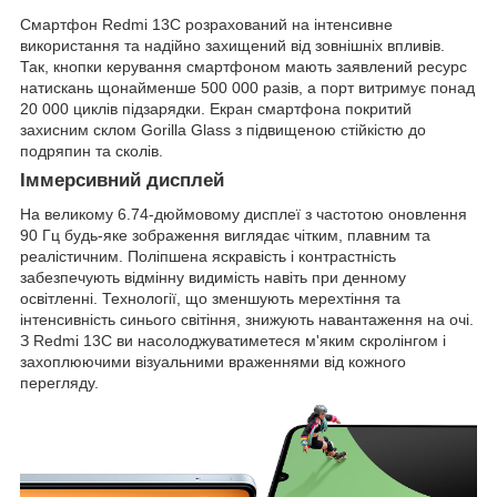
Смартфон Redmi 13C розрахований на інтенсивне
використання та надійно захищений від зовнішніх впливів.
Так, кнопки керування смартфоном мають заявлений ресурс
натискань щонайменше 500 000 разів, а порт витримує понад
20 000 циклів підзарядки. Екран смартфона покритий
захисним склом Gorilla Glass з підвищеною стійкістю до
подряпин та сколів.
Іммерсивний дисплей
На великому 6.74-дюймовому дисплеї з частотою оновлення
90 Гц будь-яке зображення виглядає чітким, плавним та
реалістичним. Поліпшена яскравість і контрастність
забезпечують відмінну видимість навіть при денному
освітленні. Технології, що зменшують мерехтіння та
інтенсивність синього світіння, знижують навантаження на очі.
З Redmi 13C ви насолоджуватиметеся м'яким скролінгом і
захоплюючими візуальними враженнями від кожного
перегляду.