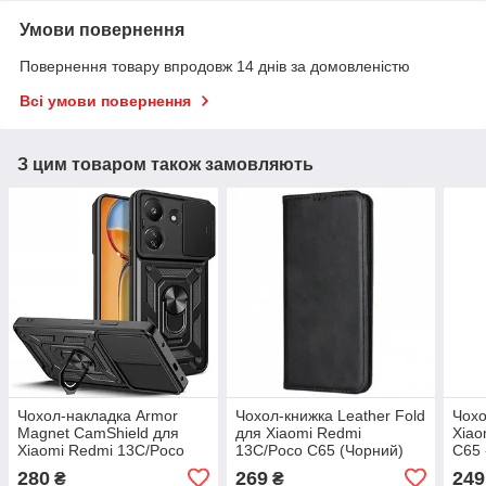
Умови повернення
Повернення товару впродовж 14 днів за домовленістю
Всі умови повернення
З цим товаром також замовляють
Чохол-накладка Armor
Чохол-книжка Leather Fold
Чохо
Magnet CamShield для
для Xiaomi Redmi
Xiao
Xiaomi Redmi 13C/Poco
13C/Poco C65 (Чорний)
C65 
C65 - Black
280
269
249
₴
₴