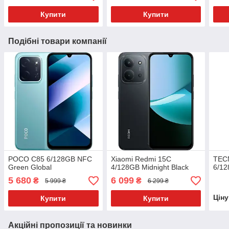
Купити
Купити
Подібні товари компанії
POCO C85 6/128GB NFC
Xiaomi Redmi 15C
TEC
Green Global
4/128GB Midnight Black
6/12
5 680
6 099
₴
₴
5 999 ₴
6 299 ₴
Цін
Купити
Купити
Акційні пропозиції та новинки