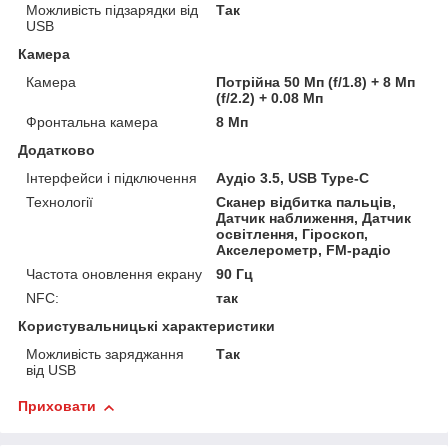
Можливість підзарядки від
Так
USB
Камера
Камера
Потрійна 50 Мп (f/1.8) + 8 Мп
(f/2.2) + 0.08 Мп
Фронтальна камера
8 Мп
Додатково
Інтерфейси і підключення
Аудіо 3.5, USB Type-C
Технології
Сканер відбитка пальців,
Датчик наближення, Датчик
освітлення, Гіроскоп,
Акселерометр, FM-радіо
Частота оновлення екрану
90 Гц
NFC:
так
Користувальницькі характеристики
Можливість заряджання
Так
від USB
Приховати