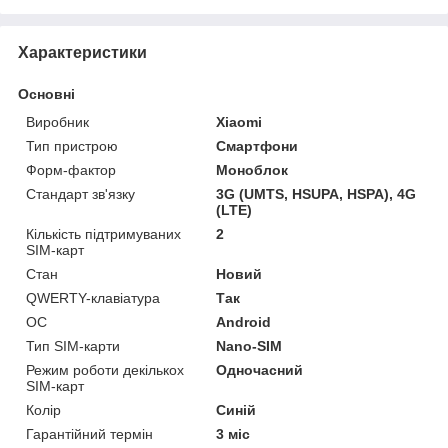
Характеристики
Основні
Виробник
Xiaomi
Тип пристрою
Смартфони
Форм-фактор
Моноблок
Стандарт зв'язку
3G (UMTS, HSUPA, HSPA), 4G
(LTE)
Кількість підтримуваних
2
SIM-карт
Стан
Новий
QWERTY-клавіатура
Так
ОС
Android
Тип SIM-карти
Nano-SIM
Режим роботи декількох
Одночасний
SIM-карт
Колір
Синій
Гарантійний термін
3 міс