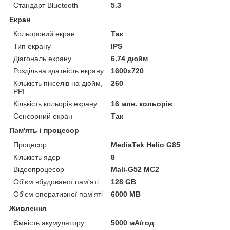
Стандарт Bluetooth
5.3
Екран
Кольоровий екран
Так
Тип екрану
IPS
Діагональ екрану
6.74 дюйм
Роздільна здатність екрану
1600x720
Кількість пікселів на дюйм,
260
PPI
Кількість кольорів екрану
16 млн. кольорів
Сенсорний екран
Так
Пам'ять і процесор
Процесор
MediaTek Helio G85
Кількість ядер
8
Відеопроцесор
Mali-G52 MC2
Об'єм вбудованої пам'яті
128 GB
Об'єм оперативної пам'яті
6000 MB
Живлення
Ємність акумулятору
5000 мА/год