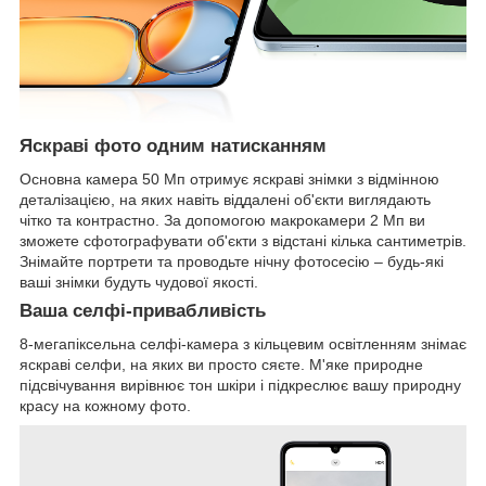
Яскраві фото одним натисканням
Основна камера 50 Мп отримує яскраві знімки з відмінною
деталізацією, на яких навіть віддалені об'єкти виглядають
чітко та контрастно. За допомогою макрокамери 2 Мп ви
зможете сфотографувати об'єкти з відстані кілька сантиметрів.
Знімайте портрети та проводьте нічну фотосесію – будь-які
ваші знімки будуть чудової якості.
Ваша селфі-привабливість
8-мегапіксельна селфі-камера з кільцевим освітленням знімає
яскраві селфи, на яких ви просто сяєте. М'яке природне
підсвічування вирівнює тон шкіри і підкреслює вашу природну
красу на кожному фото.