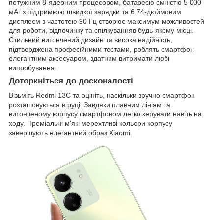
потужним 8-ядерним процесором, батареєю ємністю 5 000
мАг з підтримкою швидкої зарядки та 6.74-дюймовим
дисплеєм з частотою 90 Гц створює максимум можливостей
для роботи, відпочинку та спілкуванняв будь-якому місці.
Стильний витончений дизайн та висока надійність,
підтверджена професійними тестами, роблять смартфон
елегантним аксесуаром, здатним витримати любі
випробування.
Доторкніться до досконалості
Візьміть Redmi 13C та оцініть, наскільки зручно смартфон
розташовується в руці. Завдяки плавним лініям та
витонченому корпусу смартфоном легко керувати навіть на
ходу. Преміальні м'які мерехтливі кольори корпусу
завершують елегантний образ Xiaomi.