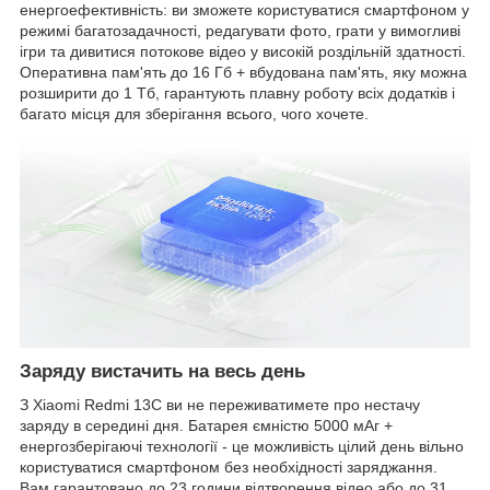
енергоефективність: ви зможете користуватися смартфоном у
режимі багатозадачності, редагувати фото, грати у вимогливі
ігри та дивитися потокове відео у високій роздільній здатності.
Оперативна пам'ять до 16 Гб + вбудована пам'ять, яку можна
розширити до 1 Тб, гарантують плавну роботу всіх додатків і
багато місця для зберігання всього, чого хочете.
Заряду вистачить на весь день
З Xiaomi Redmi 13C ви не переживатимете про нестачу
заряду в середині дня. Батарея ємністю 5000 мАг +
енергозберігаючі технології - це можливість цілий день вільно
користуватися смартфоном без необхідності заряджання.
Вам гарантовано до 23 години відтворення відео або до 31