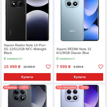
Xiaomi Redmi Note 14 Pro+
5G 12/512GB NFC Midnight
Xiaomi REDMI Note 15
Black
6/128GB Glacier Blue
В наявності
В наявності
15 999
7 599
₴
₴
18 999 ₴
8 999 ₴
Купити
Купити
Новинка
–16%
Топ продажів
–16%