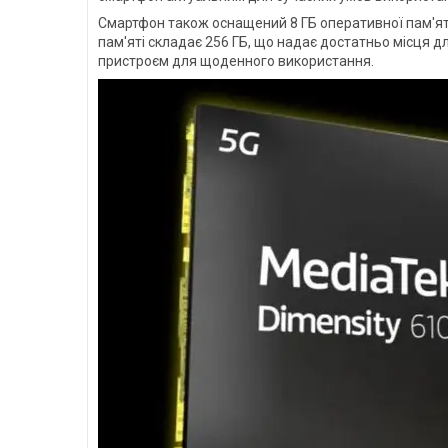
Смартфон також оснащений 8 ГБ оперативної пам'яті
пам'яті складає 256 ГБ, що надає достатньо місця д
пристроєм для щоденного використання.