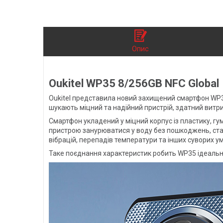
Опис
Oukitel WP35 8/256GB NFC Global
Oukitel представила новий захищений смартфон WP35
шукають міцний та надійний пристрій, здатний витри
Смартфон укладений у міцний корпус із пластику, гу
пристрою занурюватися у воду без пошкоджень, станд
вібрацій, перепадів температури та інших суворих у
Таке поєднання характеристик робить WP35 ідеальни