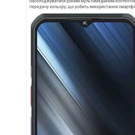
насолоджуватися різним мультимедійним контентом, т
передачу кольору, що робить використання смартфо