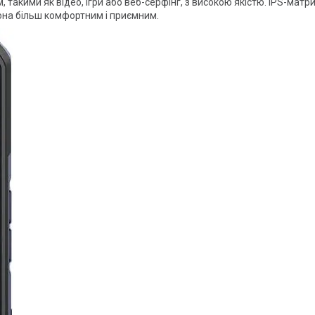
акими як відео, ігри або веб-серфінг, з високою якістю. IPS-матр
на більш комфортним і приємним.