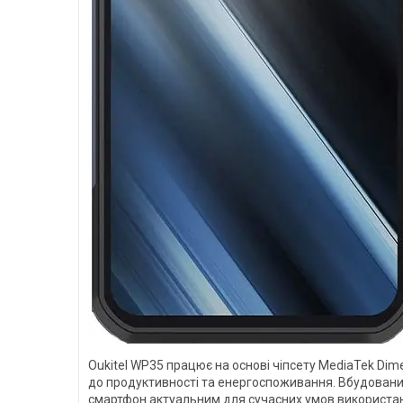
Oukitel WP35 працює на основі чіпсету MediaTek Di
до продуктивності та енергоспоживання. Вбудований
смартфон актуальним для сучасних умов використа