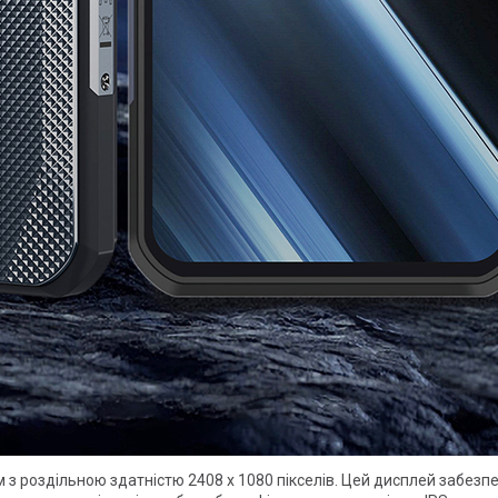
з роздільною здатністю 2408 х 1080 пікселів. Цей дисплей забезп