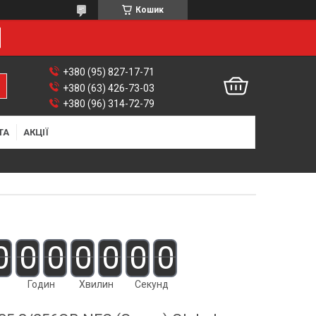
Кошик
+380 (95) 827-17-71
+380 (63) 426-73-03
+380 (96) 314-72-79
ТА
АКЦІЇ
0
0
0
0
0
0
0
Годин
Хвилин
Секунд