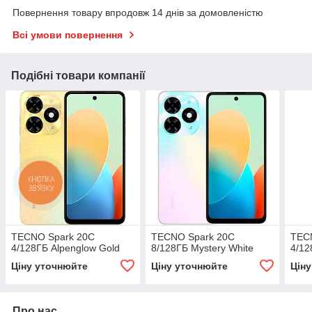
Повернення товару впродовж 14 днів за домовленістю
Всі умови повернення
Подібні товари компанії
TECNO Spark 20C
TECNO Spark 20C
TEC
4/128ГБ Alpenglow Gold
8/128ГБ Mystery White
4/12
Ціну уточнюйте
Ціну уточнюйте
Цін
Про нас