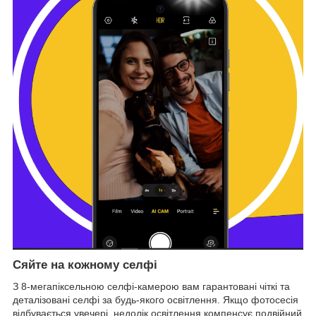
Сяйте на кожному селфі
З 8-мегапіксельною селфі-камерою вам гарантовані чіткі та
деталізовані селфі за будь-якого освітлення. Якщо фотосесія
відбувається увечері, недолік освітлення компенсує подвійний