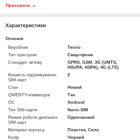
Приховати
Характеристики
Основні
Виробник
Tecno
Тип пристрою
Смартфони
Стандарт зв'язку
GPRS, GSM, 3G (UMTS,
HSUPA, HSPA), 4G (LTE)
Кількість підтримуваних
2
SIM-карт
Стан
Новий
QWERTY-клавіатура
Так
ОС
Android
Тип SIM-карти
Nano-SIM
Режим роботи декількох
Одночасний
SIM-карт
Матеріал корпусу
Пластик, Скло
Колір
Чорний