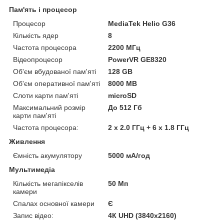
Пам'ять і процесор
Процесор
MediaTek Helio G36
Кількість ядер
8
Частота процесора
2200 МГц
Відеопроцесор
PowerVR GE8320
Об'єм вбудованої пам'яті
128 GB
Об'єм оперативної пам'яті
8000 MB
Слоти карти пам'яті
microSD
Максимальний розмір
До 512 Гб
карти пам'яті
Частота процесора:
2 х 2.0 ГГц + 6 х 1.8 ГГц
Живлення
Ємність акумулятору
5000 мА/год
Мультимедіа
Кількість мегапікселів
50 Мп
камери
Спалах основної камери
Є
Запис відео:
4К UHD (3840x2160)