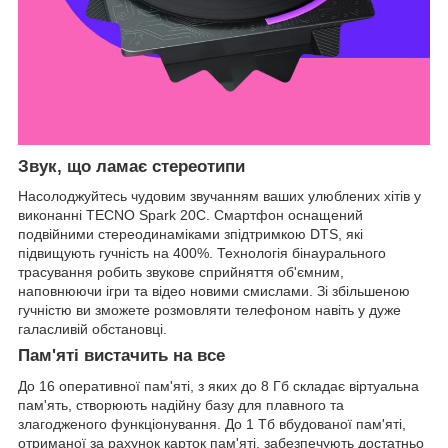
Звук, що ламає стереотипи
Насолоджуйтесь чудовим звучанням ваших улюблених хітів у
виконанні TECNO Spark 20C. Смартфон оснащений
подвійними стереодинаміками зпідтримкою DTS, які
підвищують гучність на 400%. Технологія бінаурального
трасування робить звукове сприйняття об'ємним,
наповнюючи ігри та відео новими смислами. Зі збільшеною
гучністю ви зможете розмовляти телефоном навіть у дуже
галасливій обстановці.
Пам'яті вистачить на все
До 16 оперативної пам'яті, з яких до 8 Гб складає віртуальна
пам'ять, створюють надійну базу для плавного та
злагодженого функціонування. До 1 Тб вбудованої пам'яті,
отриманої за рахунок карток пам'яті, забезпечують достатньо