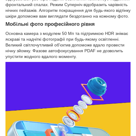
фронтальний спалах. Режим Суперніч відобразить чарівність
нічних пейзажів. Алгоритм покращення для будь-якого відтінку
шкіри допоможе вам виглядати бездоганно на кожному фото.
Мобільні фото професійного рівня
Основна камера з модулем 50 Мп та підтримкою HDR знімає
яскраві та надчіткі фотографії при будь-якому освітленні.
Великий світлочутливий об'єктив допоможе вдало провести
нічну зйомку. Фазове автофокусування PDAF не дозволить
упустити жодного вдалого моменту.