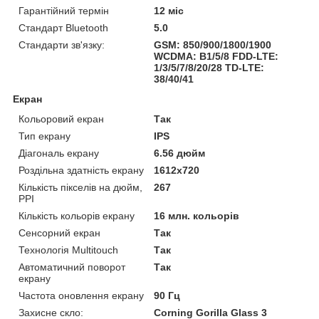
Гарантійний термін
12 міс
Стандарт Bluetooth
5.0
Стандарти зв'язку:
GSM: 850/900/1800/1900
WCDMA: B1/5/8 FDD-LTE:
1/3/5/7/8/20/28 TD-LTE:
38/40/41
Екран
Кольоровий екран
Так
Тип екрану
IPS
Діагональ екрану
6.56 дюйм
Роздільна здатність екрану
1612х720
Кількість пікселів на дюйм,
267
PPI
Кількість кольорів екрану
16 млн. кольорів
Сенсорний екран
Так
Технологія Multitouch
Так
Автоматичний поворот
Так
екрану
Частота оновлення екрану
90 Гц
Захисне скло:
Corning Gorilla Glass 3