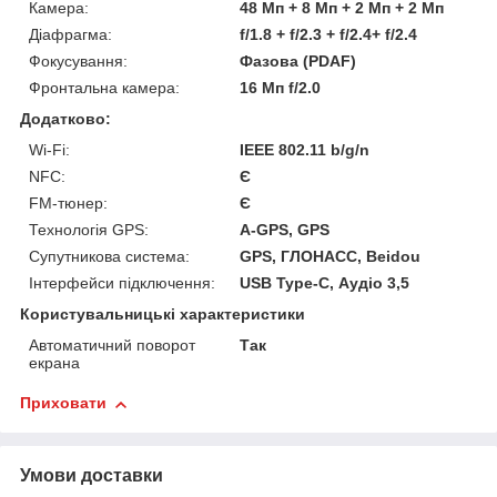
Камера:
48 Мп + 8 Мп + 2 Мп + 2 Мп
Діафрагма:
f/1.8 + f/2.3 + f/2.4+ f/2.4
Фокусування:
Фазова (PDAF)
Фронтальна камера:
16 Мп f/2.0
Додатково:
Wi-Fi:
IEEE 802.11 b/g/n
NFC:
Є
FM-тюнер:
Є
Технологія GPS:
A-GPS, GPS
Супутникова система:
GPS, ГЛОНАСС, Beidou
Інтерфейси підключення:
USB Type-C, Аудіо 3,5
Користувальницькі характеристики
Автоматичний поворот
Так
екрана
Приховати
Умови доставки