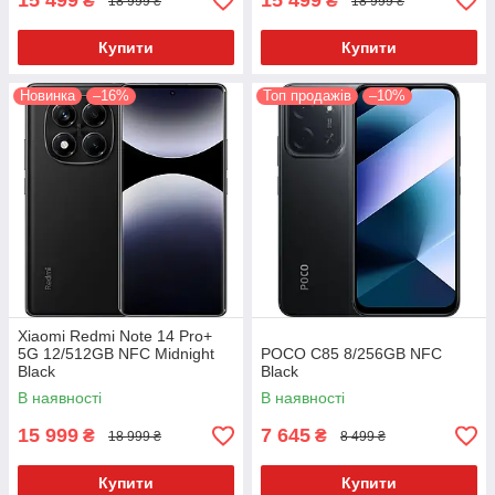
15 499
15 499
₴
₴
18 999 ₴
18 999 ₴
Купити
Купити
Новинка
–16%
Топ продажів
–10%
Xiaomi Redmi Note 14 Pro+
5G 12/512GB NFC Midnight
POCO C85 8/256GB NFC
Black
Black
В наявності
В наявності
15 999
7 645
₴
₴
18 999 ₴
8 499 ₴
Купити
Купити