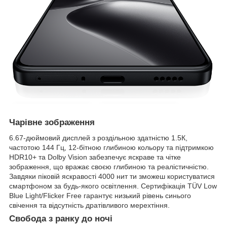
Чарівне зображення
6.67-дюймовий дисплей з роздільною здатністю 1.5К,
частотою 144 Гц, 12-бітною глибиною кольору та підтримкою
HDR10+ та Dolby Vision забезпечує яскраве та чітке
зображення, що вражає своєю глибиною та реалістичністю.
Завдяки піковій яскравості 4000 нит ти зможеш користуватися
смартфоном за будь-якого освітлення. Сертифікація TÜV Low
Blue Light/Flicker Free гарантує низький рівень синього
свічення та відсутність дратівливого мерехтіння.
Свобода з ранку до ночі