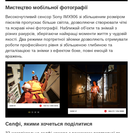
Мистецтво мобільної фотографії
Високочутливий сенсор Sony IMX906 зі збільшеним розміром
пікселів пропускає більше світла, дозволяючи створювати чіткі
та яскраві нічні фотографії. Наближай об'єкти та знімай з
різних ракурсів, зберігаючи найкращі моменти життя у чудовій
якості. Два режими портретної зйомки дозволяють отримувати
роботи професійного рівня зі збільшеною глибиною та
деталізацією та знімки з ефектом боке, повні емоцій та
вражень.
Селфі, якими хочеться поділитися
32-мегапіксельна селфі-камера з режимами портретної та