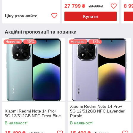
27 799
8 9
₴
28 999 ₴
Ціну уточнюйте
Купити
Акційні пропозиції та новинки
Новинка
–18%
Новинка
–18%
Xiaomi Redmi Note 14 Pro+
Xiaomi Redmi Note 14 Pro+
5G 12/512GB NFC Lavender
5G 12/512GB NFC Frost Blue
Purple
В наявності
В наявності