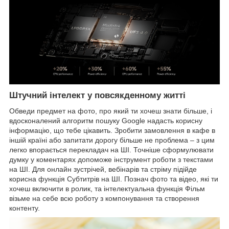
Штучний інтелект у повсякденному житті
Обведи предмет на фото, про який ти хочеш знати більше, і
вдосконалений алгоритм пошуку Google надасть корисну
інформацію, що тебе цікавить. Зробити замовлення в кафе в
іншій країні або запитати дорогу більше не проблема – з цим
легко впорається перекладач на ШІ. Точніше сформулювати
думку у коментарях допоможе інструмент роботи з текстами
на ШІ. Для онлайн зустрічей, вебінарів та стріму підійде
корисна функція Субтитрів на ШІ. Познач фото та відео, які ти
хочеш включити в ролик, та інтелектуальна функція Фільм
візьме на себе всю роботу з компонування та створення
контенту.