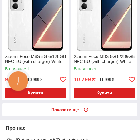
Xiaomi Poco M8S 5G 6/128GB
Xiaomi Poco M8S 5G 8/286GB
NFC EU (with charger) White
NFC EU (with charger) White
В наявності
В наявності
9 899
10 799
₴
₴
10 999 ₴
11 999 ₴
Купити
Купити
Показати ще
Про нас
93% позитивних з 623 відгуків за рік