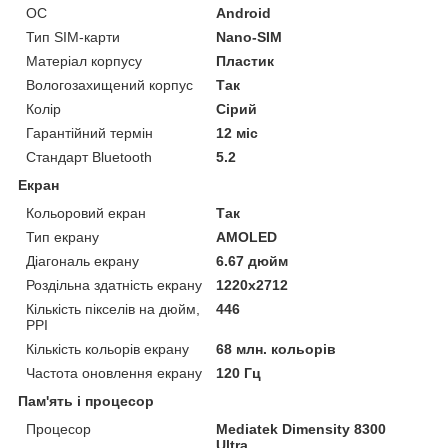
ОС
Android
Тип SIM-карти
Nano-SIM
Матеріал корпусу
Пластик
Вологозахищений корпус
Так
Колір
Сірий
Гарантійний термін
12 міс
Стандарт Bluetooth
5.2
Екран
Кольоровий екран
Так
Тип екрану
AMOLED
Діагональ екрану
6.67 дюйм
Роздільна здатність екрану
1220x2712
Кількість пікселів на дюйм,
446
PPI
Кількість кольорів екрану
68 млн. кольорів
Частота оновлення екрану
120 Гц
Пам'ять і процесор
Процесор
Mediatek Dimensity 8300
Ultra