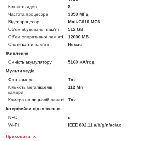
Кількість ядер
8
Частота процесора
3350 МГц
Відеопроцесор
Mali-G610 MC6
Об'єм вбудованої пам'яті
512 GB
Об'єм оперативної пам'яті
12000 MB
Слоти карти пам'яті
Немає
Живлення
Ємність акумулятору
5160 мА/год
Мультимедіа
Фотокамера
Так
Кількість мегапікселів
112 Мп
камери
Камера на лицьовій панелі
Так
Інтерфейси підключення
NFC:
є
Wi-FI
IEEE 802.11 a/b/g/n/ac/ax
Приховати