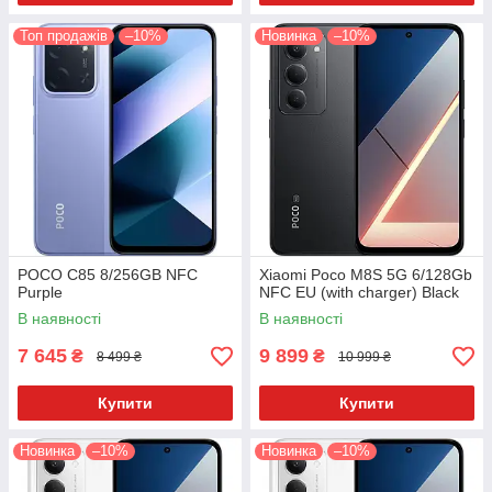
Топ продажів
–10%
Новинка
–10%
POCO C85 8/256GB NFC
Xiaomi Poco M8S 5G 6/128Gb
Purple
NFC EU (with charger) Black
В наявності
В наявності
7 645
9 899
₴
₴
8 499 ₴
10 999 ₴
Купити
Купити
Новинка
–10%
Новинка
–10%