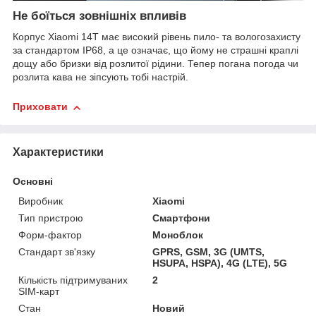
Не боїться зовнішніх впливів
Корпус Xiaomi 14T має високий рівень пило- та вологозахисту
за стандартом IP68, а це означає, що йому не страшні краплі
дощу або бризки від розлитої рідини. Тепер погана погода чи
розлита кава не зіпсують тобі настрій.
Приховати
Характеристики
Основні
Виробник
Xiaomi
Тип пристрою
Смартфони
Форм-фактор
Моноблок
Стандарт зв'язку
GPRS, GSM, 3G (UMTS,
HSUPA, HSPA), 4G (LTE), 5G
Кількість підтримуваних
2
SIM-карт
Стан
Новий