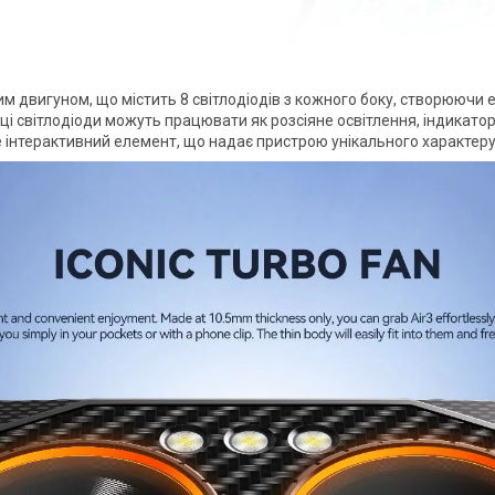
двигуном, що містить 8 світлодіодів з кожного боку, створюючи еф
ці світлодіоди можуть працювати як розсіяне освітлення, індикато
це інтерактивний елемент, що надає пристрою унікального характеру