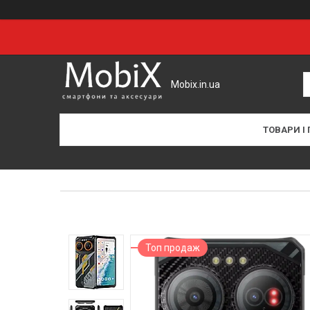
Mobix.in.ua
ТОВАРИ І
Топ продаж