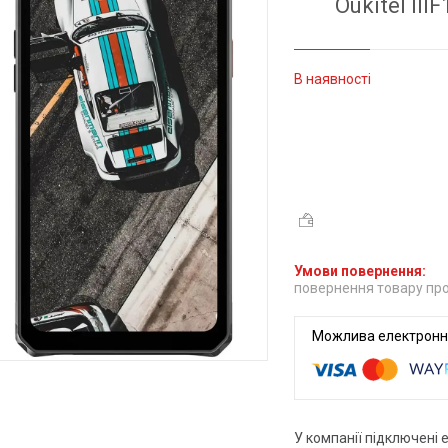
Oukitel II
В наявності
повернення товару про
У компанії підключені 