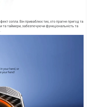
ект сопла. Він приваблює тих, хто прагне пригод та
ри та таймери, забезпечуючи функціональність та
.