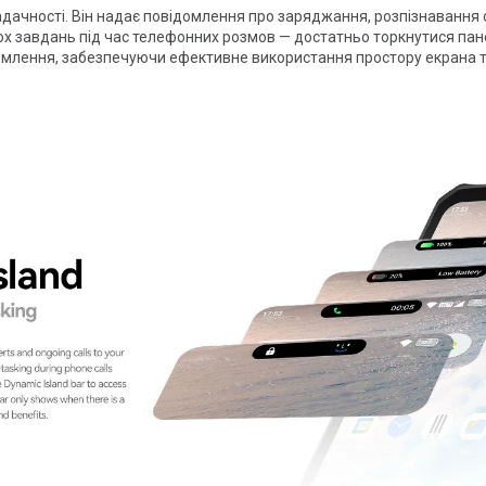
адачності. Він надає повідомлення про заряджання, розпізнавання 
х завдань під час телефонних розмов — достатньо торкнутися панел
домлення, забезпечуючи ефективне використання простору екрана 