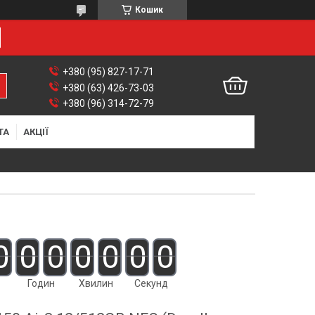
Кошик
+380 (95) 827-17-71
+380 (63) 426-73-03
+380 (96) 314-72-79
ТА
АКЦІЇ
0
0
0
0
0
0
0
Годин
Хвилин
Секунд