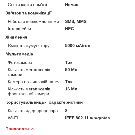
Слоти карти пам'яті
Немає
Зв'язок та комунікації
Робота з повідомленнями
SMS, MMS
Інтерфейси
NFC
Живлення
Ємність акумулятору
5000 мА/год
Мультимедіа
Фотокамера
Так
Кількість мегапікселів
50 Мп
камери
Камера на лицьовій панелі
Так
Кількість мегапікселів
16 Мп
фронтальної камери
Користувальницькі характеристики
Кількість ядер процесора
8
Wi-Fi
IEEE 802.11 a/b/g/n/ac
Приховати