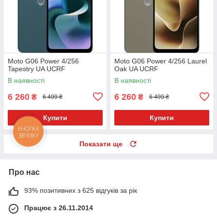
Moto G06 Power 4/256
Moto G06 Power 4/256 Laurel
Tapestry UA UCRF
Oak UA UCRF
В наявності
В наявності
6 260
6 260
₴
₴
6 499 ₴
6 499 ₴
Купити
Купити
КНОПКА
ЗВ'ЯЗКУ
Показати ще
Про нас
93% позитивних з 625 відгуків за рік
Працює з 26.11.2014