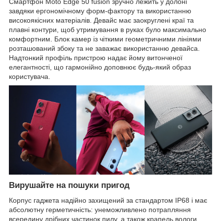
Смартфон Moto Edge 50 fusion зручно лежить у долоні
завдяки ергономічному форм-фактору та використанню
високоякісних матеріалів. Девайс має заокруглені краї та
плавні контури, щоб утримування в руках було максимально
комфортним. Блок камер із чіткими геометричними лініями
розташований збоку та не заважає використанню девайса.
Надтонкий профіль пристрою надає йому витонченої
елегантності, що гармонійно доповнює будь-який образ
користувача.
Вирушайте на пошуки пригод
Корпус гаджета надійно захищений за стандартом IP68 і має
абсолютну герметичність: унеможливлено потрапляння
всередину дрібних частинок пилу, а також крапель вологи,