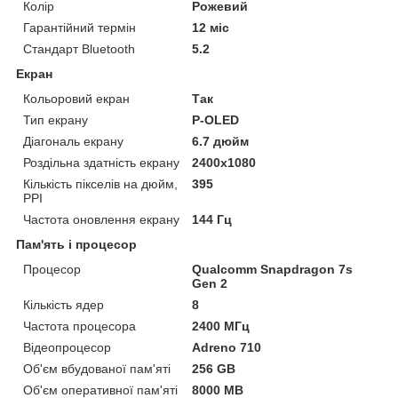
Колір
Рожевий
Гарантійний термін
12 міс
Стандарт Bluetooth
5.2
Екран
Кольоровий екран
Так
Тип екрану
P-OLED
Діагональ екрану
6.7 дюйм
Роздільна здатність екрану
2400x1080
Кількість пікселів на дюйм,
395
PPI
Частота оновлення екрану
144 Гц
Пам'ять і процесор
Процесор
Qualcomm Snapdragon 7s
Gen 2
Кількість ядер
8
Частота процесора
2400 МГц
Відеопроцесор
Adreno 710
Об'єм вбудованої пам'яті
256 GB
Об'єм оперативної пам'яті
8000 MB