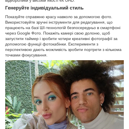
відеоролики у високій якості 4К UHD.
Генеруйте індивідуальний стиль
Показуйте справжню красу навколо за допомогою фото.
Використовуйте зручні інструменти для редагування, що
працюють на базі ШІ-технологій безпосередньо в смартфоні
через Google Фото. Покажіть камері свою долоню, щоб
запустити таймер і зробити чотири креативні фотографії за
допомогою функції фотокабінки. Експерименти з
перспективою дають можливість зробити портрети з кількома
точками фокусування.