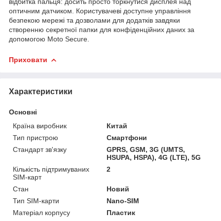
відбитка пальця: досить просто торкнутися дисплея над
оптичним датчиком. Користувачеві доступне управління
безпекою мережі та дозволами для додатків завдяки
створенню секретної папки для конфіденційних даних за
допомогою Moto Secure.
Приховати
Характеристики
Основні
Країна виробник
Китай
Тип пристрою
Смартфони
Стандарт зв'язку
GPRS, GSM, 3G (UMTS,
HSUPA, HSPA), 4G (LTE), 5G
Кількість підтримуваних
2
SIM-карт
Стан
Новий
Тип SIM-карти
Nano-SIM
Матеріал корпусу
Пластик