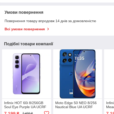
Умови повернення
Повернення товару впродовж 14 днів за домовленістю
Всі умови повернення
Подібні товари компанії
Infinix HOT 60i 8/256GB
Moto Edge 50 NEO 8/256
Infi
Soul Eye Purple UA UCRF
Nautical Blue UA UCRF
Mea
7 199
7 1
₴
7 499 ₴