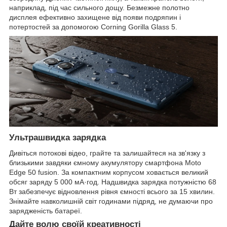
наприклад, під час сильного дощу. Безмежне полотно
дисплея ефективно захищене від появи подряпин і
потертостей за допомогою Corning Gorilla Glass 5.
Ультрашвидка зарядка
Дивіться потокові відео, грайте та залишайтеся на зв'язку з
близькими завдяки ємному акумулятору смартфона Moto
Edge 50 fusion. За компактним корпусом ховається великий
обсяг заряду 5 000 мА·год. Надшвидка зарядка потужністю 68
Вт забезпечує відновлення рівня ємності всього за 15 хвилин.
Знімайте навколишній світ годинами підряд, не думаючи про
зарядженість батареї.
Дайте волю своїй креативності