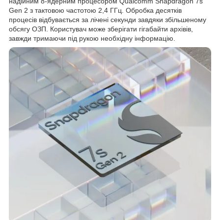
надійним 8-ядерним процесором Qualcomm Snapdragon 7s
Gen 2 з тактовою частотою 2,4 ГГц. Обробка десятків
процесів відбувається за лічені секунди завдяки збільшеному
обсягу ОЗП. Користувач може зберігати гігабайти архівів,
завжди тримаючи під рукою необхідну інформацію.