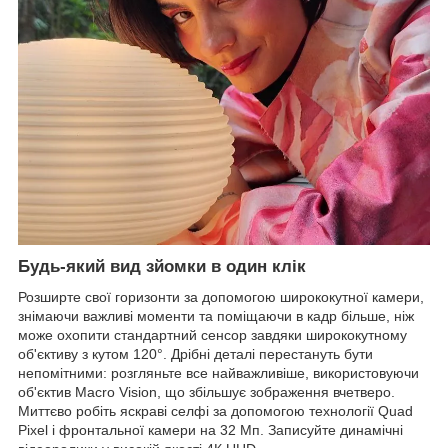
Будь-який вид зйомки в один клік
Розширте свої горизонти за допомогою ширококутної камери,
знімаючи важливі моменти та поміщаючи в кадр більше, ніж
може охопити стандартний сенсор завдяки ширококутному
об'єктиву з кутом 120°. Дрібні деталі перестануть бути
непомітними: розгляньте все найважливіше, використовуючи
об'єктив Macro Vision, що збільшує зображення вчетверо.
Миттєво робіть яскраві селфі за допомогою технології Quad
Pixel і фронтальної камери на 32 Мп. Записуйте динамічні