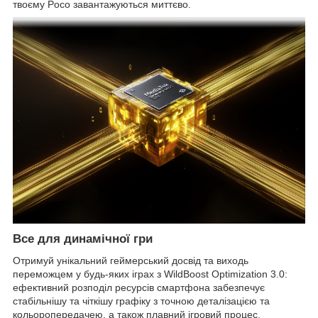
твоєму Poco завантажуються миттєво.
Все для динамічної гри
Отримуй унікальний геймерський досвід та виходь
переможцем у будь-яких іграх з WildBoost Optimization 3.0:
ефективний розподіл ресурсів смартфона забезпечує
стабільнішу та чіткішу графіку з точною деталізацією та
кольоропередачею, а також плавний ігровий процес.