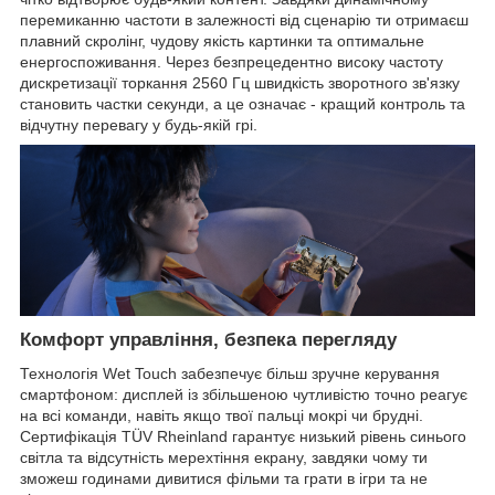
перемиканню частоти в залежності від сценарію ти отримаєш
плавний скролінг, чудову якість картинки та оптимальне
енергоспоживання. Через безпрецедентно високу частоту
дискретизації торкання 2560 Гц швидкість зворотного зв'язку
становить частки секунди, а це означає - кращий контроль та
відчутну перевагу у будь-якій грі.
Комфорт управління, безпека перегляду
Технологія Wet Touch забезпечує більш зручне керування
смартфоном: дисплей із збільшеною чутливістю точно реагує
на всі команди, навіть якщо твої пальці мокрі чи брудні.
Сертифікація TÜV Rheinland гарантує низький рівень синього
світла та відсутність мерехтіння екрану, завдяки чому ти
зможеш годинами дивитися фільми та грати в ігри та не