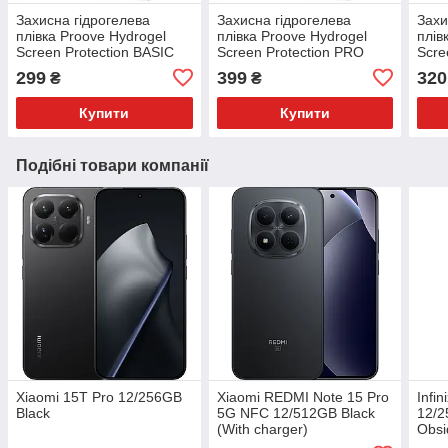
Захисна гідрогелева
Захисна гідрогелева
Захи
плівка Proove Hydrogel
плівка Proove Hydrogel
плів
Screen Protection BASIC
Screen Protection PRO
Scre
Clear
PLUS Clear
Clea
299
399
320
₴
₴
Купити
Купити
Подібні товари компанії
Xiaomi 15T Pro 12/256GB
Xiaomi REDMI Note 15 Pro
Infi
Black
5G NFC 12/512GB Black
12/2
(With charger)
Obsi