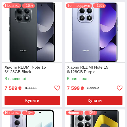
Новинка
–16%
Топ продажів
–16%
Xiaomi REDMI Note 15
Xiaomi REDMI Note 15
6/128GB Black
6/128GB Purple
В наявності
В наявності
7 599
7 599
₴
₴
8 999 ₴
8 999 ₴
Купити
Купити
Новинка
–13%
Новинка
–13%