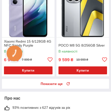
Xiaomi Redmi 15 6/128GB 4G
NFC Sandy Purple
POCO M8 5G 8/256GB Silver
В наявності
В наявності
6 945
9 599
₴
₴
7 999 ₴
10 999 ₴
Купити
Купити
Показати ще
Про нас
93% позитивних з 627 відгуків за рік