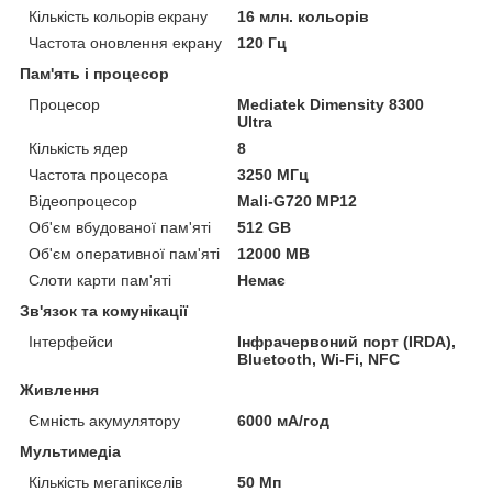
Кількість кольорів екрану
16 млн. кольорів
Частота оновлення екрану
120 Гц
Пам'ять і процесор
Процесор
Mediatek Dimensity 8300
Ultra
Кількість ядер
8
Частота процесора
3250 МГц
Відеопроцесор
Mali-G720 MP12
Об'єм вбудованої пам'яті
512 GB
Об'єм оперативної пам'яті
12000 MB
Слоти карти пам'яті
Немає
Зв'язок та комунікації
Інтерфейси
Інфрачервоний порт (IRDA),
Bluetooth, Wi-Fi, NFC
Живлення
Ємність акумулятору
6000 мА/год
Мультимедіа
Кількість мегапікселів
50 Мп