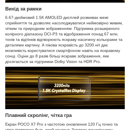
Вихід за рамки
6.67-дюймовий 1.5К AMOLED дисплей розмиває межі
сприйняття та дозволяє насолоджуватися неймовірно живим,
чітким та природним зображенням. Підтримка розширеного
колірного діапазону DCI-P3 та відображення понад 67 млн.
тонів та відтінків відтворюють яскраву насичену кольорами та
деталями картину. А пікова яскравість до 3200 ніт дає
можливість користуватися смартфоном навіть на яскравому
сонці. Оціни до 8 разів більш яскраве зображення, яке
досягається за підтримки Dolby Vision та HDR Pro.
Плавний скролінг, чітка гра
Екран POCO X7 Pro з частотою оновлення 120 Гц точно та
чітко відтворює будь-який контент. Завдяки динамічному