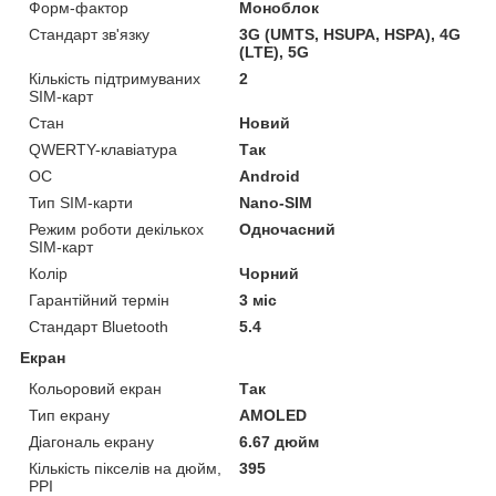
Форм-фактор
Моноблок
Стандарт зв'язку
3G (UMTS, HSUPA, HSPA), 4G
(LTE), 5G
Кількість підтримуваних
2
SIM-карт
Стан
Новий
QWERTY-клавіатура
Так
ОС
Android
Тип SIM-карти
Nano-SIM
Режим роботи декількох
Одночасний
SIM-карт
Колір
Чорний
Гарантійний термін
3 міс
Стандарт Bluetooth
5.4
Екран
Кольоровий екран
Так
Тип екрану
AMOLED
Діагональ екрану
6.67 дюйм
Кількість пікселів на дюйм,
395
PPI