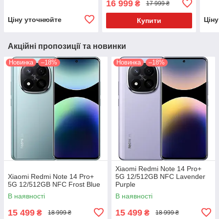
16 999
₴
17 999 ₴
Ціну уточнюйте
Цін
Купити
Акційні пропозиції та новинки
Новинка
–18%
Новинка
–18%
Xiaomi Redmi Note 14 Pro+
Xiaomi Redmi Note 14 Pro+
5G 12/512GB NFC Lavender
5G 12/512GB NFC Frost Blue
Purple
В наявності
В наявності
15 499
15 499
₴
₴
18 999 ₴
18 999 ₴