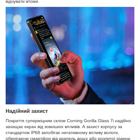
відчувати втоми.
Надійний захист
Покриття суперміцним склом Corning Gorilla Glass 7і надійно
захищає екран від зовнішніх впливів. А захист корпусу за
стандартом IP68 запобігає негативному впливу вологи,
оберігаючи смартфон від крапель дощу або розлитої рідини.