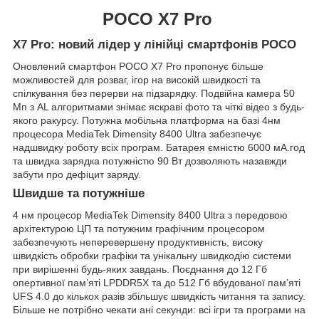
POCO X7 Pro
X7 Pro: новий лідер у лінійці смартфонів POCO
Оновлений смартфон POCO X7 Pro пропонує більше
можливостей для розваг, ігор на високій швидкості та
спілкування без перерви на підзарядку. Подвійна камера 50
Мп з AL алгоритмами знімає яскраві фото та чіткі відео з будь-
якого ракурсу. Потужна мобільна платформа на базі 4нм
процесора MediaTek Dimensity 8400 Ultra забезпечує
надшвидку роботу всіх програм. Батарея ємністю 6000 мА.год
та швидка зарядка потужністю 90 Вт дозволяють назавжди
забути про дефіцит заряду.
Швидше та потужніше
4 нм процесор MediaTek Dimensity 8400 Ultra з передовою
архітектурою ЦП та потужним графічним процесором
забезпечують неперевершену продуктивність, високу
швидкість обробки графіки та унікальну швидкодію системи
при вирішенні будь-яких завдань. Поєднання до 12 Гб
опертивної пам’яті LPDDR5X та до 512 Гб вбудованої пам’яті
UFS 4.0 до кількох разів збільшує швидкість читання та запису.
Більше не потрібно чекати ані секунди: всі ігри та програми на