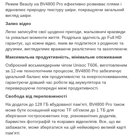
Режим Beauty на BV4800 Pro ефективно розмиває плями і
відновлює природну текстуру шкіри, покращуючи загальний
вигляд шкіри.
Запис відео
Легко записуйте свої щоденні пригоди, мальовничі краєвиди
та унікальні моменти життя. Роздільна здатність до Full HD
гарантує, що кожне відео, яким ви поділитеся з родиною та
друзями, виглядатиме вражаюче реалістично та захоплююче.
Максимальна продуктивність, мінімальне споживання
Озброєний восьмиядерним чіпом Unisoc T606, виготовленим
за 12-нм технологічним процесом, BV4800 Pro забезпечує
ідеальний баланс між продуктивністю та енергоспоживанням,
гарантуючи довший час роботи від акумулятора та
перевершуючи попередні межі продуктивності.
Свобода від переповненості
На додаток до 128 ГБ вбудованої пам'яті, BV4800 Pro також
може бути оснащений картою TF об'ємом до 1 ТБ для
зберігання гостросюжетних ігор, різноманітних додатків,
барвистих фотографій та яскравих відеокліпів. Все, що ви
забажаєте, може зберігатися на цій неймовірно великій карті
пам'яті.