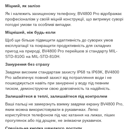
Міцний, як залізо
Як і належить захищеному телефону, BV4800 Pro відображає
професіоналізм у своїй міцній конструкції, що витримує суворі
погодні умови та особливі випадки.
Міцніший, ніж будь-коли
Щоб ще більше підвищити адаптивність до суворих умов
експлуатації та покращити продуктивність для складних
пригод на природі, BV4800 Pro перейшов зі стандарту MIL-
STD-810G на MIL-STD-810H.
Занурення без страху
Завдяки високим стандартам захисту IP68 та IP69K, BV4800
Pro забезпечує повний захист від потрапляння води і не
пошкоджується навіть при зануренні у воду під певним
тиском, демонструючи свою довговічність та надійність.
Залишайтеся в теплі, залишайтеся під контролем
Ваші пальці не замерзнуть взимку завдяки екрану BV4800 Pro,
яким можна використовувати в рукавичках. Легко
користуйтеся телефоном під час катання на лижах, піших
прогулянок або під дощем, не знімаючи рукавичок.
Спеціальна кнопка швидкого доступу