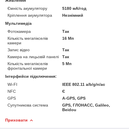
Живлення
Ємність акумулятору
5180 мА/год
Кріплення акумулятора
Незнімний
Мультимедіа
Фотокамера
Так
Кількість мегапікселів
16 Мп
камери
Запис відео
Так
Камера на лицьовій панелі
Так
Кількість мегапікселів
5 Мп
фронтальної камери
Інтерфейси підключення:
Wi-FI
IEEE 802.11 a/b/g/n/ac
NFC
Є
GPS
A-GPS, GPS
Супутникова система
GPS, ГЛОНАСС, Galileo,
Beidou
Приховати