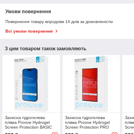
Умови повернення
Повернення товару впродовж 14 днів за домовленістю
Всі умови повернення
З цим товаром також замовляють
Захисна гідрогелева
Захисна гідрогелева
Захи
плівка Proove Hydrogel
плівка Proove Hydrogel
плів
Screen Protection BASIC
Screen Protection PRO
Scre
Clear
PLUS Clear
Clea