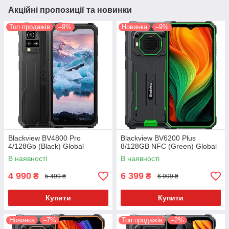
Акційні пропозиції та новинки
Топ продажів
–9%
Новинка
–9%
Blackview BV4800 Pro
Blackview BV6200 Plus
4/128Gb (Black) Global
8/128GB NFC (Green) Global
В наявності
В наявності
4 990
6 399
₴
₴
5 499 ₴
6 999 ₴
Купити
Купити
Новинка
–7%
Топ продажів
–2%