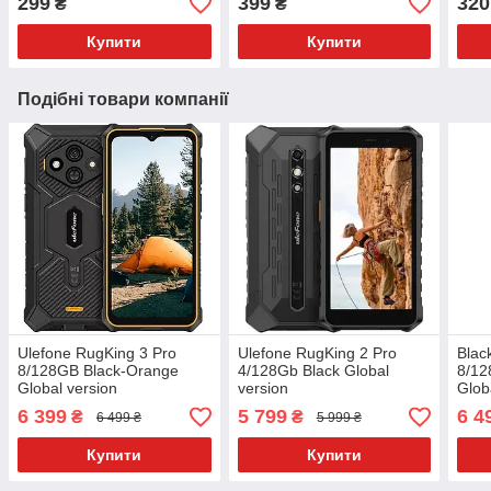
299
399
320
₴
₴
Купити
Купити
Подібні товари компанії
Ulefone RugKing 3 Pro
Ulefone RugKing 2 Pro
Blac
8/128GB Black-Orange
4/128Gb Black Global
8/12
Global version
version
Glob
6 399
5 799
6 4
₴
₴
6 499 ₴
5 999 ₴
Купити
Купити