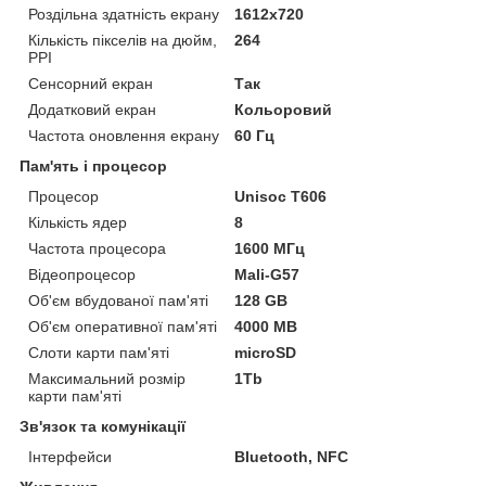
Роздільна здатність екрану
1612х720
Кількість пікселів на дюйм,
264
PPI
Сенсорний екран
Так
Додатковий екран
Кольоровий
Частота оновлення екрану
60 Гц
Пам'ять і процесор
Процесор
Unisoc T606
Кількість ядер
8
Частота процесора
1600 МГц
Відеопроцесор
Mali-G57
Об'єм вбудованої пам'яті
128 GB
Об'єм оперативної пам'яті
4000 MB
Слоти карти пам'яті
microSD
Максимальний розмір
1Tb
карти пам'яті
Зв'язок та комунікації
Інтерфейси
Bluetooth, NFC