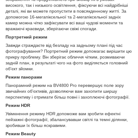
високого, так і низького освітлення, фіксуючи всі найдрібніші
деталі, які ви можете пропустити в повсякденному житті. За
допомогою 16-мегапіксельної та 2-мегапіксельної задніх
камер можна чітко зафіксувати всі ваші чудові моменти та
вражаючі краєвиди, зберігаючи свіжі спогади.
Портретний режим
Завжди страждаєте від безладу на задньому плані під час
фотографування? Портретний режим допомагає вирішити цю
прикру проблему. Він зберігає обличчя чітким, розмиваючи
задній план, в результаті чого на фото виділяється головний
об'єкт зйомки.
Режим панорами
Панорамний режим на BV4800 Pro перевершує поле зору
звичайних об'єктивів, дозволяючи вам захопити ширшу
перспективу і отримати більш повні і захоплюючі фотографії.
Режим HDR
Увімкнення режиму HDR допоможе вам зробити ефектні
пейзажні фотографії, збалансувавши світлі та темні ділянки,
зробивши їх більш яскравими.
Режим Beauty