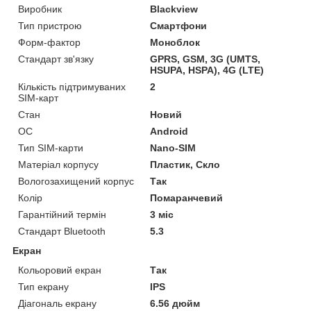
Виробник
Blackview
Тип пристрою
Смартфони
Форм-фактор
Моноблок
Стандарт зв'язку
GPRS, GSM, 3G (UMTS,
HSUPA, HSPA), 4G (LTE)
Кількість підтримуваних
2
SIM-карт
Стан
Новий
ОС
Android
Тип SIM-карти
Nano-SIM
Матеріал корпусу
Пластик, Скло
Вологозахищений корпус
Так
Колір
Помаранчевий
Гарантійний термін
3 міс
Стандарт Bluetooth
5.3
Екран
Кольоровий екран
Так
Тип екрану
IPS
Діагональ екрану
6.56 дюйм