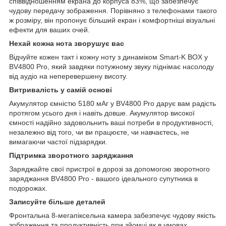
співвідношенням екрана до корпуса 83%, що забезпечує
чудову передачу зображення. Порівняно з телефонами такого
ж розміру, він пропонує більший екран і комфортніші візуальні
ефекти для ваших очей.
Нехай кожна нота зворушує вас
Відчуйте кожен такт і кожну ноту з динаміком Smart-K BOX у
BV4800 Pro, який завдяки потужному звуку піднімає насолоду
від аудіо на неперевершену висоту.
Витривалість у самій основі
Акумулятор ємністю 5180 мАг у BV4800 Pro дарує вам радість
протягом усього дня і навіть довше. Акумулятор високої
ємності надійно задовольнить ваші потреби в продуктивності,
незалежно від того, чи ви працюєте, чи навчаєтесь, не
вимагаючи частої підзарядки.
Підтримка зворотного заряджання
Заряджайте свої пристрої в дорозі за допомогою зворотного
заряджання BV4800 Pro - вашого ідеального супутника в
подорожах.
Записуйте більше деталей
Фронтальна 8-мегапіксельна камера забезпечує чудову якість
зображення та продуктивність при зйомці як в умовах