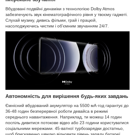
Вбудовані подвійні динаміки з технологією Dolby Atmos
забезпечують звук кінематографічного рівня у твоєму гаджеті.
Слухай музику, дивись фільми, грай і працюй,
насолоджуючись чистим і об'ємним звучанням 24/7.
Автономність для вирішення будь-яких завдань
Ємнісний вбудований акумулятор на 5500 мА·год гарантує до
36-48 годин безперервної роботи девайса в режимі
середнього навантаження. Наприклад, ти можеш 14 годин
поспіль дивитися потокове відео або 23 години користуватися
соціальними мережами. 45-ватної турбозарядки достатньо,
щоб блискавично швидко відновити рівень заряду батареї.