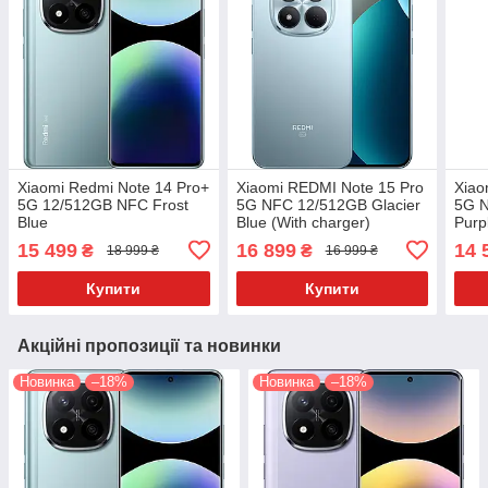
Xiaomi Redmi Note 14 Pro+
Xiaomi REDMI Note 15 Pro
Xiao
5G 12/512GB NFC Frost
5G NFC 12/512GB Glacier
5G N
Blue
Blue (With charger)
Purp
15 499
16 899
14 
₴
₴
18 999 ₴
16 999 ₴
Купити
Купити
Акційні пропозиції та новинки
Новинка
–18%
Новинка
–18%