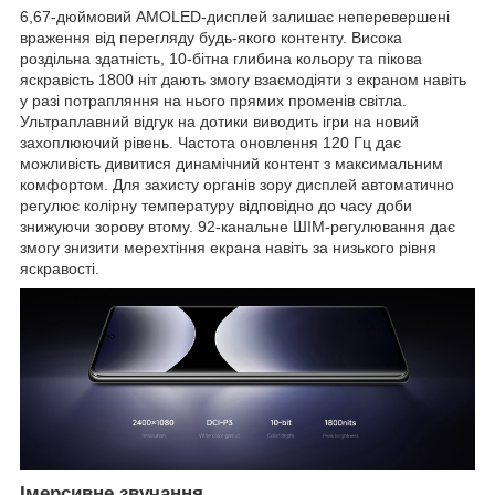
6,67-дюймовий AMOLED-дисплей залишає неперевершені
враження від перегляду будь-якого контенту. Висока
роздільна здатність, 10-бітна глибина кольору та пікова
яскравість 1800 ніт дають змогу взаємодіяти з екраном навіть
у разі потрапляння на нього прямих променів світла.
Ультраплавний відгук на дотики виводить ігри на новий
захоплюючий рівень. Частота оновлення 120 Гц дає
можливість дивитися динамічний контент з максимальним
комфортом. Для захисту органів зору дисплей автоматично
регулює колірну температуру відповідно до часу доби
знижуючи зорову втому. 92-канальне ШІМ-регулювання дає
змогу знизити мерехтіння екрана навіть за низького рівня
яскравості.
Імерсивне звучання