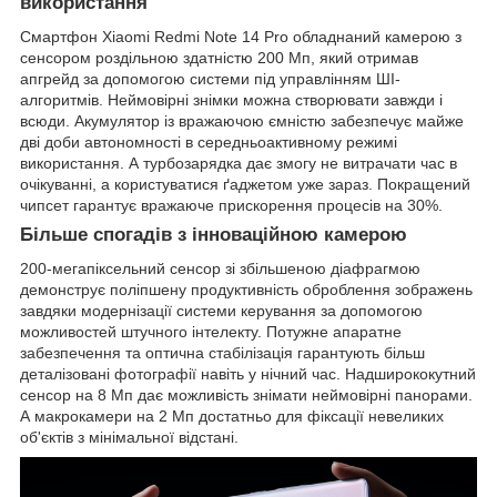
використання
Смартфон Xiaomi Redmi Note 14 Pro обладнаний камерою з
сенсором роздільною здатністю 200 Мп, який отримав
апгрейд за допомогою системи під управлінням ШІ-
алгоритмів. Неймовірні знімки можна створювати завжди і
всюди. Акумулятор із вражаючою ємністю забезпечує майже
дві доби автономності в середньоактивному режимі
використання. А турбозарядка дає змогу не витрачати час в
очікуванні, а користуватися ґаджетом уже зараз. Покращений
чипсет гарантує вражаюче прискорення процесів на 30%.
Більше спогадів з інноваційною камерою
200-мегапіксельний сенсор зі збільшеною діафрагмою
демонструє поліпшену продуктивність оброблення зображень
завдяки модернізації системи керування за допомогою
можливостей штучного інтелекту. Потужне апаратне
забезпечення та оптична стабілізація гарантують більш
деталізовані фотографії навіть у нічний час. Надширококутний
сенсор на 8 Мп дає можливість знімати неймовірні панорами.
А макрокамери на 2 Мп достатньо для фіксації невеликих
об'єктів з мінімальної відстані.