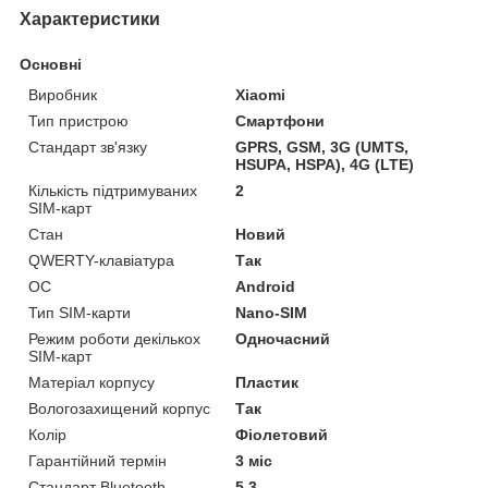
Характеристики
Основні
Виробник
Xiaomi
Тип пристрою
Смартфони
Стандарт зв'язку
GPRS, GSM, 3G (UMTS,
HSUPA, HSPA), 4G (LTE)
Кількість підтримуваних
2
SIM-карт
Стан
Новий
QWERTY-клавіатура
Так
ОС
Android
Тип SIM-карти
Nano-SIM
Режим роботи декількох
Одночасний
SIM-карт
Матеріал корпусу
Пластик
Вологозахищений корпус
Так
Колір
Фіолетовий
Гарантійний термін
3 міс
Стандарт Bluetooth
5.3