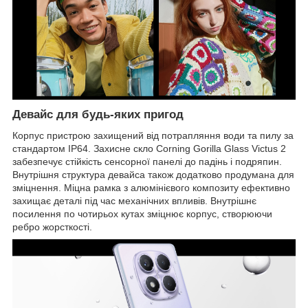
Девайс для будь-яких пригод
Корпус пристрою захищений від потрапляння води та пилу за
стандартом IP64. Захисне скло Corning Gorilla Glass Victus 2
забезпечує стійкість сенсорної панелі до падінь і подряпин.
Внутрішня структура девайса також додатково продумана для
зміцнення. Міцна рамка з алюмінієвого композиту ефективно
захищає деталі під час механічних впливів. Внутрішнє
посилення по чотирьох кутах зміцнює корпус, створюючи
ребро жорсткості.