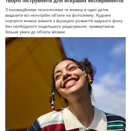
Творчі інструменти для яскравих експериментів
З інноваційними технологіями ти можеш в один дотик
видалити всі непотрібні об'єкти на фотознімку. Художні
портрети можна знімати з функцією розмиття заднього фону
без необхідності подальшого редагування, привертаючи
більше уваги до об'єкта зйомки.