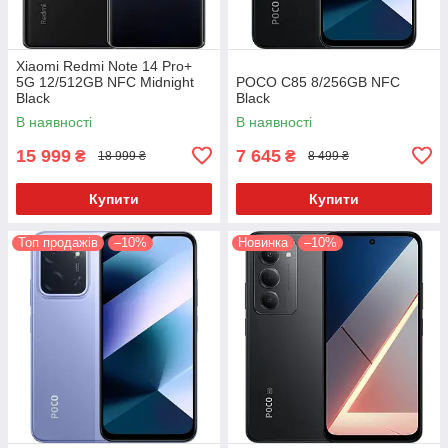
Xiaomi Redmi Note 14 Pro+
5G 12/512GB NFC Midnight
POCO C85 8/256GB NFC
Black
Black
В наявності
В наявності
15 999
7 645
₴
₴
18 999 ₴
8 499 ₴
Купити
Купити
Топ продажів
–10%
Новинка
–10%