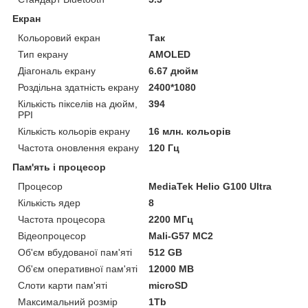
Екран
Кольоровий екран
Так
Тип екрану
AMOLED
Діагональ екрану
6.67 дюйм
Роздільна здатність екрану
2400*1080
Кількість пікселів на дюйм,
394
PPI
Кількість кольорів екрану
16 млн. кольорів
Частота оновлення екрану
120 Гц
Пам'ять і процесор
Процесор
MediaTek Helio G100 Ultra
Кількість ядер
8
Частота процесора
2200 МГц
Відеопроцесор
Mali-G57 MC2
Об'єм вбудованої пам'яті
512 GB
Об'єм оперативної пам'яті
12000 MB
Слоти карти пам'яті
microSD
Максимальний розмір
1Tb