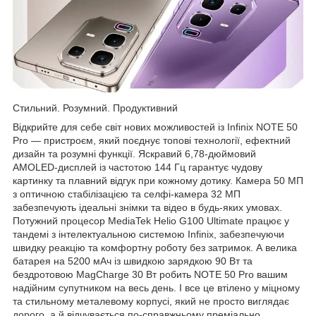
Стильний. Розумний. Продуктивний
Відкрийте для себе світ нових можливостей із Infinix NOTE 50
Pro — пристроєм, який поєднує топові технології, ефектний
дизайн та розумні функції. Яскравий 6,78-дюймовий
AMOLED-дисплей із частотою 144 Гц гарантує чудову
картинку та плавний відгук при кожному дотику. Камера 50 МП
з оптичною стабілізацією та селфі-камера 32 МП
забезпечують ідеальні знімки та відео в будь-яких умовах.
Потужний процесор MediaTek Helio G100 Ultimate працює у
тандемі з інтелектуальною системою Infinix, забезпечуючи
швидку реакцію та комфортну роботу без затримок. А велика
батарея на 5200 мАч із швидкою зарядкою 90 Вт та
бездротовою MagCharge 30 Вт робить NOTE 50 Pro вашим
надійним супутником на весь день. І все це втілено у міцному
та стильному металевому корпусі, який не просто виглядає
дорого, а й відчувається по-справжньому преміально.