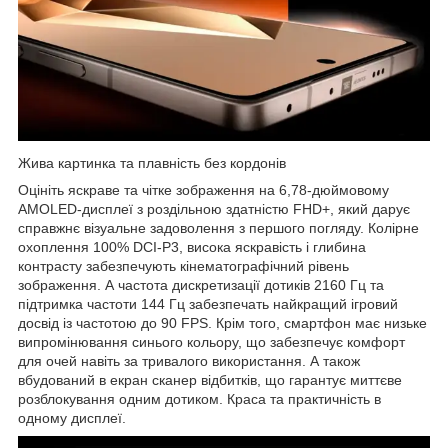
Жива картинка та плавність без кордонів
Оцініть яскраве та чітке зображення на 6,78-дюймовому
AMOLED-дисплеї з роздільною здатністю FHD+, який дарує
справжнє візуальне задоволення з першого погляду. Колірне
охоплення 100% DCI-P3, висока яскравість і глибина
контрасту забезпечують кінематографічний рівень
зображення. А частота дискретизації дотиків 2160 Гц та
підтримка частоти 144 Гц забезпечать найкращий ігровий
досвід із частотою до 90 FPS. Крім того, смартфон має низьке
випромінювання синього кольору, що забезпечує комфорт
для очей навіть за тривалого використання. А також
вбудований в екран сканер відбитків, що гарантує миттєве
розблокування одним дотиком. Краса та практичність в
одному дисплеї.