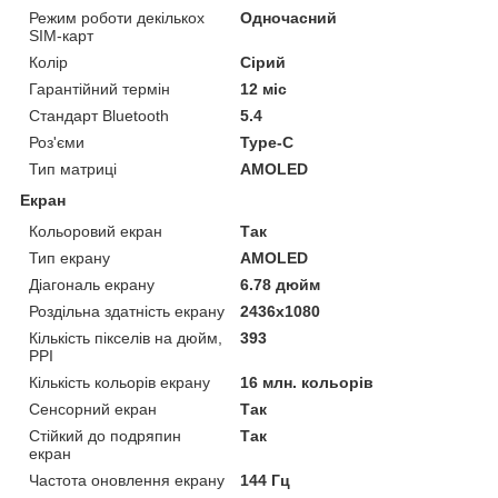
Режим роботи декількох
Одночасний
SIM-карт
Колір
Сірий
Гарантійний термін
12 міс
Стандарт Bluetooth
5.4
Роз'єми
Type-C
Тип матриці
AMOLED
Екран
Кольоровий екран
Так
Тип екрану
AMOLED
Діагональ екрану
6.78 дюйм
Роздільна здатність екрану
2436x1080
Кількість пікселів на дюйм,
393
PPI
Кількість кольорів екрану
16 млн. кольорів
Сенсорний екран
Так
Стійкий до подряпин
Так
екран
Частота оновлення екрану
144 Гц