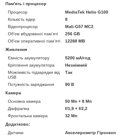
Пам'ять і процесор
Процесор
MediaTek Helio G100
Кількість ядер
8
Відеопроцесор
Mali-G57 MC2
Об'єм вбудованої пам'яті
256 GB
Об'єм оперативної пам'яті
12288 MB
Живлення
Ємність акумулятору
5200 мА/год
Кріплення акумулятора
Незнімний
Можливість підзарядки від
Так
USB
Потужність заряджання
90 В
Камера
Основна камера
50 Мп + 8 Мп
Діафрагма
f/1,9 + f/2,2
Фронтальна камера
32 Мп
Додатково:
Датчики
Акселерометр Гіроскоп