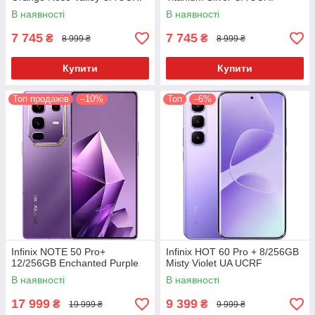
В наявності
В наявності
7 745
7 745
₴
₴
8 999 ₴
8 999 ₴
Купити
Купити
Топ продажів
–10%
Топ
–6%
Infinix NOTE 50 Pro+
Infinix HOT 60 Pro + 8/256GB
12/256GB Enchanted Purple
Misty Violet UA UCRF
В наявності
В наявності
17 999
9 399
₴
₴
19 999 ₴
9 999 ₴