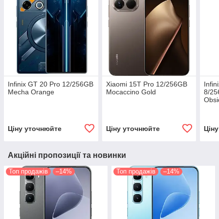
Infinix GT 20 Pro 12/256GB
Xiaomi 15T Pro 12/256GB
Infi
Mecha Orange
Mocaccino Gold
8/25
Obsi
Ціну уточнюйте
Ціну уточнюйте
Цін
Акційні пропозиції та новинки
Топ продажів
–14%
Топ продажів
–14%