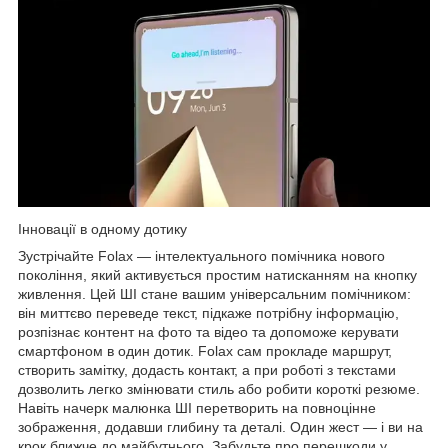
Інновації в одному дотику
Зустрічайте Folax — інтелектуального помічника нового
покоління, який активується простим натисканням на кнопку
живлення. Цей ШІ стане вашим універсальним помічником:
він миттєво переведе текст, підкаже потрібну інформацію,
розпізнає контент на фото та відео та допоможе керувати
смартфоном в один дотик. Folax сам прокладе маршрут,
створить замітку, додасть контакт, а при роботі з текстами
дозволить легко змінювати стиль або робити короткі резюме.
Навіть начерк малюнка ШІ перетворить на повноцінне
зображення, додавши глибину та деталі. Один жест — і ви на
крок ближче до майбутнього. Забудьте про перешкоди у