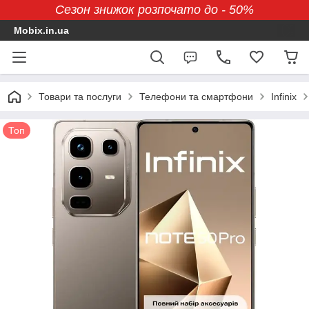
Сезон знижок розпочато до - 50%
Mobix.in.ua
Товари та послуги
Телефони та смартфони
Infinix
Топ