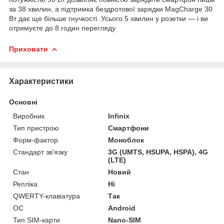
за 38 хвилин, а підтримка бездротової зарядки MagCharge 30
Вт дає ще більше гнучкості. Усього 5 хвилин у розетки — і ви
отримуєте до 8 годин перегляду
Приховати
Характеристики
Основні
Виробник
Infinix
Тип пристрою
Смартфони
Форм-фактор
Моноблок
Стандарт зв'язку
3G (UMTS, HSUPA, HSPA), 4G
(LTE)
Стан
Новий
Репліка
Ні
QWERTY-клавіатура
Так
ОС
Android
Тип SIM-карти
Nano-SIM