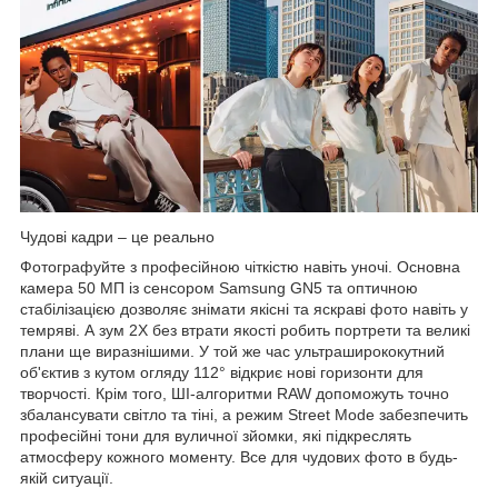
Чудові кадри – це реально
Фотографуйте з професійною чіткістю навіть уночі. Основна
камера 50 МП із сенсором Samsung GN5 та оптичною
стабілізацією дозволяє знімати якісні та яскраві фото навіть у
темряві. А зум 2X без втрати якості робить портрети та великі
плани ще виразнішими. У той же час ультраширококутний
об'єктив з кутом огляду 112° відкриє нові горизонти для
творчості. Крім того, ШІ-алгоритми RAW допоможуть точно
збалансувати світло та тіні, а режим Street Mode забезпечить
професійні тони для вуличної зйомки, які підкреслять
атмосферу кожного моменту. Все для чудових фото в будь-
якій ситуації.