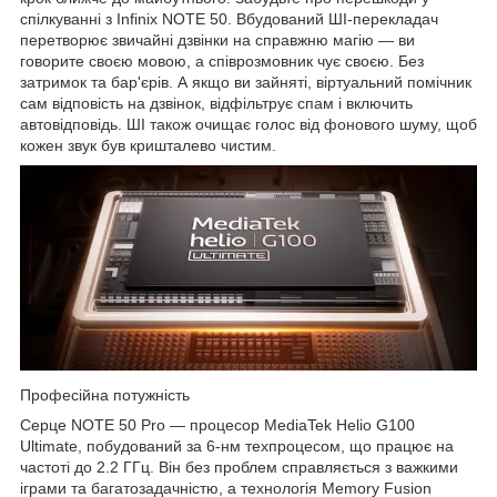
спілкуванні з Infinix NOTE 50. Вбудований ШІ-перекладач
перетворює звичайні дзвінки на справжню магію — ви
говорите своєю мовою, а співрозмовник чує своєю. Без
затримок та бар'єрів. А якщо ви зайняті, віртуальний помічник
сам відповість на дзвінок, відфільтрує спам і включить
автовідповідь. ШІ також очищає голос від фонового шуму, щоб
кожен звук був кришталево чистим.
Професійна потужність
Серце NOTE 50 Pro — процесор MediaTek Helio G100
Ultimate, побудований за 6-нм техпроцесом, що працює на
частоті до 2.2 ГГц. Він без проблем справляється з важкими
іграми та багатозадачністю, а технологія Memory Fusion