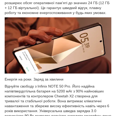
розширює обсяг оперативної пам'яті до значних 24 ГБ (12 ГБ
+ 12 ГБ віртуальної). Це гарантує швидкий відгук, плавну
роботу та економне енергоспоживання у будь-яких умовах.
Енергія на роки. Заряд за хвилини
Відчуйте свободу з Infinix NOTE 50 Pro. Його надійна
напівтвердотільна батарея на 5200 мАг з 90% найновіших
компонентів та контролером Cheetah X2 створена для
тривалої та стабільної роботи. Вона витримає кліматичні
навантаження та збереже високу ефективність навіть через 6
років використання. Універсальна швидка зарядка 3.0
потужністю 90 Вт дозволяє повністю зарядити смартфон лише