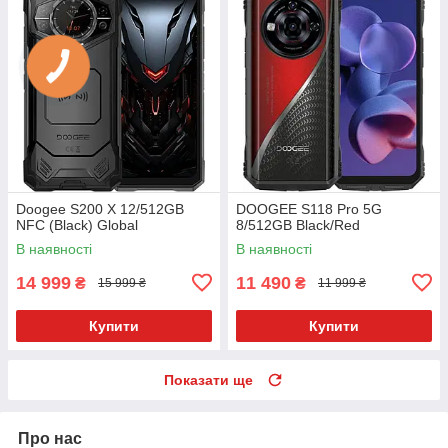
Doogee S200 X 12/512GB
DOOGEE S118 Pro 5G
NFC (Black) Global
8/512GB Black/Red
В наявності
В наявності
14 999
11 490
₴
₴
15 999 ₴
11 999 ₴
Купити
Купити
Показати ще
Про нас