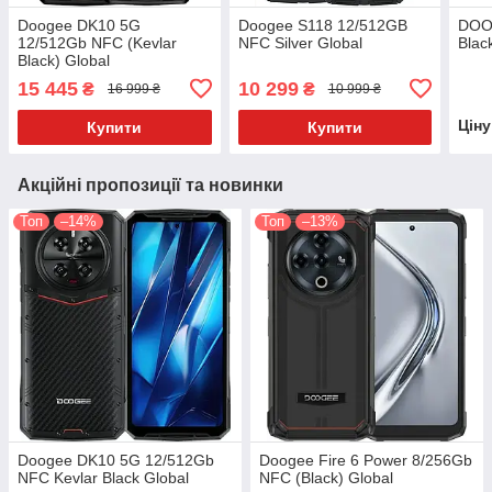
Doogee DK10 5G
Doogee S118 12/512GB
DOO
12/512Gb NFC (Kevlar
NFC Silver Global
Blac
Black) Global
15 445
10 299
₴
₴
16 999 ₴
10 999 ₴
Цін
Купити
Купити
Акційні пропозиції та новинки
Топ
–14%
Топ
–13%
Doogee DK10 5G 12/512Gb
Doogee Fire 6 Power 8/256Gb
NFC Kevlar Black Global
NFC (Black) Global