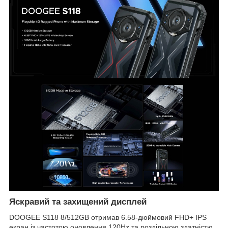
Яскравий та захищений дисплей
DOOGEE S118 8/512GB отримав 6.58-дюймовий FHD+ IPS
екран із частотою оновлення 120Hz та роздільною здатністю