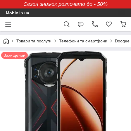
Сезон знижок розпочато до - 50%
Mobix.in.ua
Товари та послуги
Телефони та смартфони
Doogee
Захищений