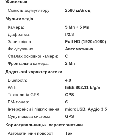
Живлення
Ємність акумулятору
2580 мА/год
Мультимедіа
Камера:
5 Мп + 5 Мп
Діафрагма:
f/2.8
Запис відео:
Full HD (1920x1080)
Фокусування:
Автоматична
Спалах основної камери:
Є
Фронтальна камера:
2 Мп
Додаткові характеристики
Bluetooth:
4.0
Wi-fi:
IEEE 802.11 b/g/n
Технологія GPS:
GPS
FM-тюнер:
Є
Інтерфейси і підключення:
microUSB, Аудіо 3,5
Супутникова система:
GPS
Користувальницькі характеристики
Автоматичний поворот
Так