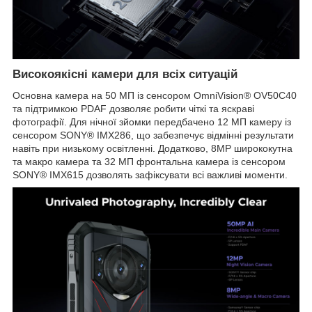
Високоякісні камери для всіх ситуацій
Основна камера на 50 МП із сенсором OmniVision® OV50C40
та підтримкою PDAF дозволяє робити чіткі та яскраві
фотографії. Для нічної зйомки передбачено 12 MП камеру із
сенсором SONY® IMX286, що забезпечує відмінні результати
навіть при низькому освітленні. Додатково, 8MP ширококутна
та макро камера та 32 МП фронтальна камера із сенсором
SONY® IMX615 дозволять зафіксувати всі важливі моменти.