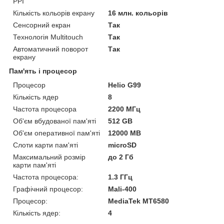
PPI
Кількість кольорів екрану
16 млн. кольорів
Сенсорний екран
Так
Технологія Multitouch
Так
Автоматичний поворот
Так
екрану
Пам'ять і процесор
Процесор
Helio G99
Кількість ядер
8
Частота процесора
2200 МГц
Об'єм вбудованої пам'яті
512 GB
Об'єм оперативної пам'яті
12000 MB
Слоти карти пам'яті
microSD
Максимальний розмір
до 2 Гб
карти пам'яті
Частота процесора:
1.3 ГГц
Графічний процесор:
Mali-400
Процесор:
MediaTek MT6580
Кількість ядер:
4