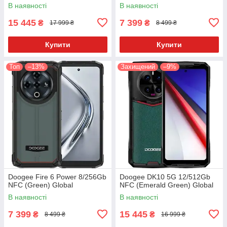
В наявності
В наявності
15 445
7 399
₴
₴
17 999 ₴
8 499 ₴
Купити
Купити
Топ
–13%
Захищений
–9%
Doogee Fire 6 Power 8/256Gb
Doogee DK10 5G 12/512Gb
NFC (Green) Global
NFC (Emerald Green) Global
В наявності
В наявності
7 399
15 445
₴
₴
8 499 ₴
16 999 ₴