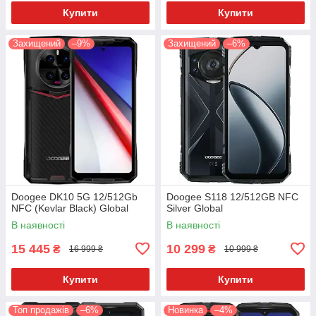
Купити
Купити
Захищений
–9%
Захищений
–6%
Doogee DK10 5G 12/512Gb
Doogee S118 12/512GB NFC
NFC (Kevlar Black) Global
Silver Global
В наявності
В наявності
15 445
10 299
₴
₴
16 999 ₴
10 999 ₴
Купити
Купити
Топ продажів
–6%
Новинка
–4%