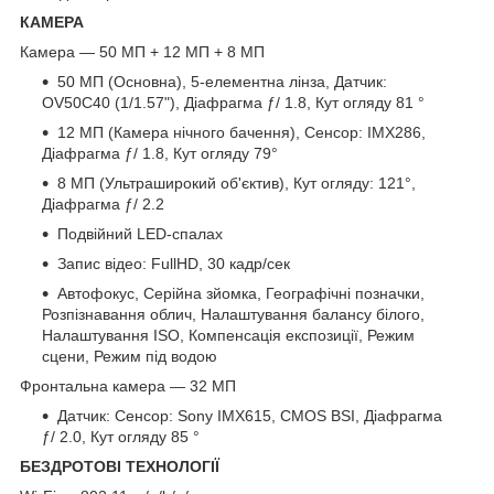
КАМЕРА
Камера — 50 МП + 12 МП + 8 МП
50 МП (Основна), 5-елементна лінза, Датчик:
OV50C40 (1/1.57"), Діафрагма ƒ/ 1.8, Кут огляду 81 °
12 МП (Камера нічного бачення), Сенсор: IMX286,
Діафрагма ƒ/ 1.8, Кут огляду 79°
8 МП (Ультраширокий об'єктив), Кут огляду: 121°,
Діафрагма ƒ/ 2.2
Подвійний LED-спалах
Запис відео: FullHD, 30 кадр/сек
Автофокус, Серійна зйомка, Географічні позначки,
Розпізнавання облич, Налаштування балансу білого,
Налаштування ISO, Компенсація експозиції, Режим
сцени, Режим під водою
Фронтальна камера — 32 МП
Датчик: Сенсор: Sony IMX615, CMOS BSI, Діафрагма
ƒ/ 2.0, Кут огляду 85 °
БЕЗДРОТОВІ ТЕХНОЛОГІЇ