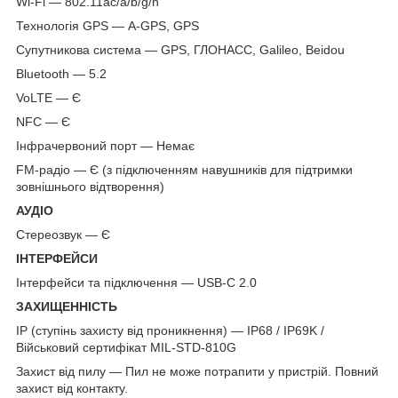
Wi-Fi — 802.11ac/a/b/g/n
Технологія GPS — A-GPS, GPS
Супутникова система — GPS, ГЛОНАСС, Galileo, Beidou
Bluetooth — 5.2
VoLTE — Є
NFC — Є
Інфрачервоний порт — Немає
FM-радіо — Є (з підключенням навушників для підтримки
зовнішнього відтворення)
АУДІО
Стереозвук — Є
ІНТЕРФЕЙСИ
Інтерфейси та підключення — USB-C 2.0
ЗАХИЩЕННІСТЬ
IP (ступінь захисту від проникнення) — IP68 / IP69K /
Військовий сертифікат MIL-STD-810G
Захист від пилу — Пил не може потрапити у пристрій. Повний
захист від контакту.