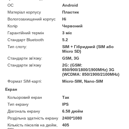
ОС
Android
Матеріал корпусу
Пластик
Вологозахищений корпус
Ні
Колір
Червоний
Гарантійний термін
3 міс
Стандарт Bluetooth
5.2
Тип слоту:
SIM + Гібридний (SIM або
Micro SD)
Стандарти зв'язку:
GSM, 3G
Стандарти зв'язку
2G: (GSM:
850/900/1800/1900MHz) 3G
(WCDMA: 850/1900/2100MHz)
Формат SIM-карті:
Micro-SIM, Nano-SIM
Екран
Кольоровий екран
Так
Тип екрану
IPS
Діагональ екрану
6.58 дюйм
Роздільна здатність екрану
2400*1080
Кількість пікселів на дюйм,
405