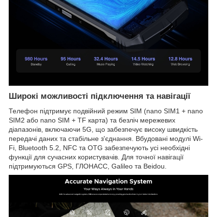
Широкі можливості підключення та навігації
Телефон підтримує подвійний режим SIM (nano SIM1 + nano
SIM2 або nano SIM + TF карта) та безліч мережевих
діапазонів, включаючи 5G, що забезпечує високу швидкість
передачі даних та стабільне з'єднання. Вбудовані модулі Wi-
Fi, Bluetooth 5.2, NFC та OTG забезпечують усі необхідні
функції для сучасних користувачів. Для точної навігації
підтримуються GPS, ГЛОНАСС, Galileo та Beidou.