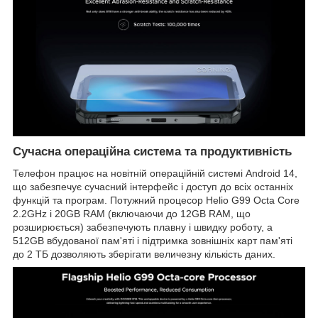
Сучасна операційна система та продуктивність
Телефон працює на новітній операційній системі Android 14,
що забезпечує сучасний інтерфейс і доступ до всіх останніх
функцій та програм. Потужний процесор Helio G99 Octa Core
2.2GHz і 20GB RAM (включаючи до 12GB RAM, що
розширюється) забезпечують плавну і швидку роботу, а
512GB вбудованої пам'яті і підтримка зовнішніх карт пам'яті
до 2 ТБ дозволяють зберігати величезну кількість даних.