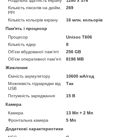
Роздільна здатність екрану
1280 x 576
Кількість пікселів на дюйм,
269
PPI
Кількість кольорів екрану
16 млн. кольорів
Пам'ять і процесор
Процесор
Unisoc T606
Кількість ядер
8
Об'єм вбудованої пам'яті
256 GB
Об'єм оперативної пам'яті
8196 MB
Живлення
Ємність акумулятору
10600 мА/год
Можливість підзарядки від
Так
USB
Потужність заряджання
15 В
Камера
Камера
13 Мп + 2 Мп
Фронтальна камера
5 Мп
Додаткові характеристики