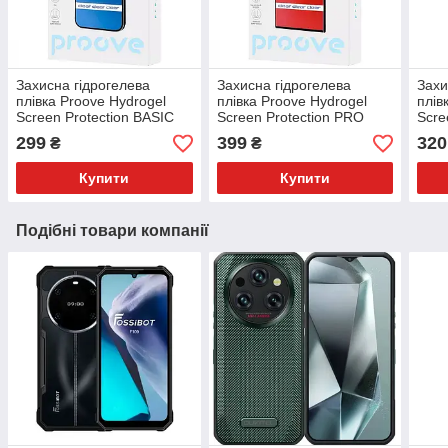
Захисна гідрогелева
Захисна гідрогелева
Захи
плівка Proove Hydrogel
плівка Proove Hydrogel
плів
Screen Protection BASIC
Screen Protection PRO
Scre
Clear
PLUS Clear
Clea
299
399
320
₴
₴
Купити
Купити
Подібні товари компанії