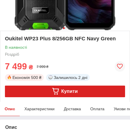
Oukitel WP23 Plus 8/256GB NFC Navy Green
В наявності
Роздріб
7 499
₴
7 999 ₴
Економія
500 ₴
Залишилось
2 дні
Купити
Опис
Характеристики
Доставка
Оплата
Умови п
Опис