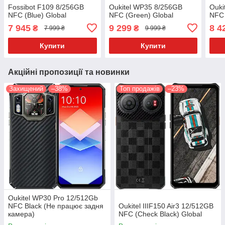
Fossibot F109 8/256GB
Oukitel WP35 8/256GB
Ouki
NFC (Blue) Global
NFC (Green) Global
NFC 
7 945
9 299
8 4
₴
₴
7 999 ₴
9 999 ₴
Купити
Купити
Акційні пропозиції та новинки
Захищений
–38%
Топ продажів
–23%
Oukitel WP30 Pro 12/512Gb
NFC Black (Не працює задня
Oukitel IIIF150 Air3 12/512GB
камера)
NFC (Check Black) Global