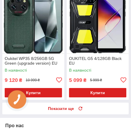
Oukitel WP35 8/256GB 5G
OUKITEL G5 4/128GB Black
Green (upgrade version) EU
EU
В наявності
В наявності
9 120
5 099
₴
₴
10 999 ₴
5 999 ₴
Купити
Купити
Показати ще
Про нас