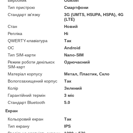
Виробник
Oukitel
Тип пристрою
Смартфони
Стандарт зв'язку
3G (UMTS, HSUPA, HSPA), 4G
(LTE)
Стан
Новий
Репліка
Ні
QWERTY-клавіатура
Так
ОС
Android
Тип SIM-карти
Nano-SIM
Режим роботи декількох
Одночасний
SIM-карт
Матеріал корпусу
Метал, Пластик, Скло
Вологозахищений корпус
Так
Колір
Зелений
Гарантійний термін
3 міс
Стандарт Bluetooth
5.0
Екран
Кольоровий екран
Так
Тип екрану
IPS