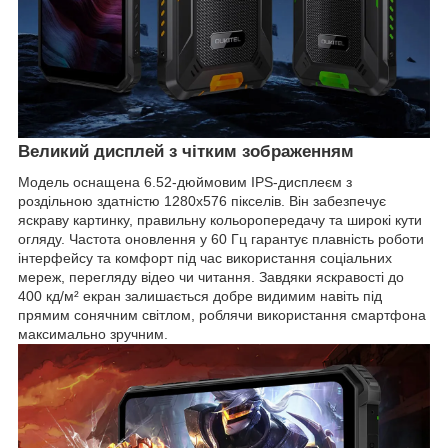
Великий дисплей з чітким зображенням
Модель оснащена 6.52-дюймовим IPS-дисплеєм з
роздільною здатністю 1280х576 пікселів. Він забезпечує
яскраву картинку, правильну кольоропередачу та широкі кути
огляду. Частота оновлення у 60 Гц гарантує плавність роботи
інтерфейсу та комфорт під час використання соціальних
мереж, перегляду відео чи читання. Завдяки яскравості до
400 кд/м² екран залишається добре видимим навіть під
прямим сонячним світлом, роблячи використання смартфона
максимально зручним.