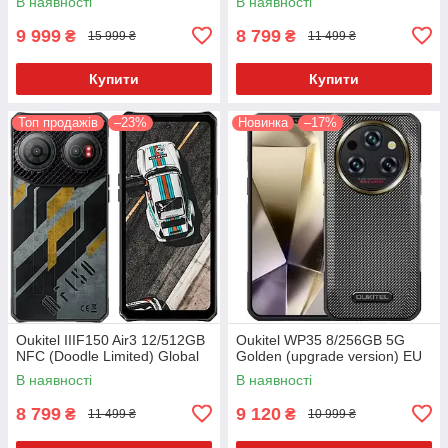
В наявності
В наявності
9 999
8 799
₴
₴
15 999 ₴
11 499 ₴
Купити
Купити
Топ продажів
–23%
Новинка
–17%
Oukitel IIIF150 Air3 12/512GB
Oukitel WP35 8/256GB 5G
NFC (Doodle Limited) Global
Golden (upgrade version) EU
В наявності
В наявності
8 799
9 120
₴
₴
11 499 ₴
10 999 ₴