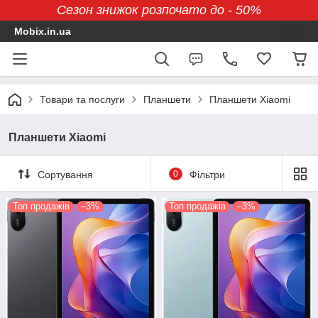
Сезон знижок розпочато до - 50%
Mobix.in.ua
Товари та послуги
Планшети
Планшети Xiaomi
Планшети Xiaomi
Сортування
0
Фільтри
Топ продажів
–3%
Топ продажів
–3%