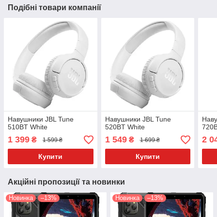
Подібні товари компанії
Навушники JBL Tune
Навушники JBL Tune
Наву
510BT White
520BT White
720B
1 399
1 549
2 0
₴
₴
1 599 ₴
1 699 ₴
Купити
Купити
Акційні пропозиції та новинки
Новинка
–13%
Новинка
–13%