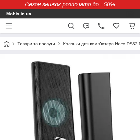
Сезон знижок розпочато до - 50%
Mobix.in.ua
Товари та послуги
Колонки для комп'ютера Hoco DS32 Pl