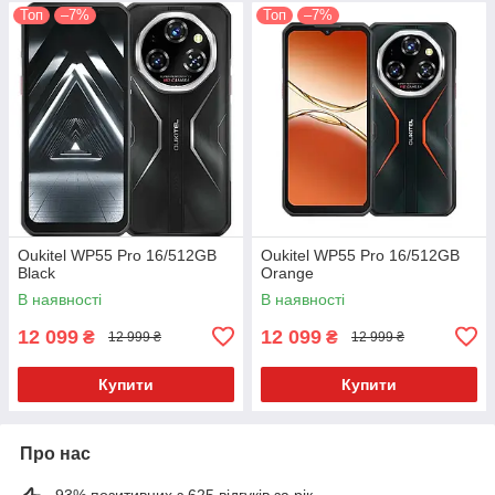
Топ
–7%
Топ
–7%
Oukitel WP55 Pro 16/512GB
Oukitel WP55 Pro 16/512GB
Black
Orange
В наявності
В наявності
12 099
12 099
₴
₴
12 999 ₴
12 999 ₴
Купити
Купити
Про нас
93% позитивних з 625 відгуків за рік