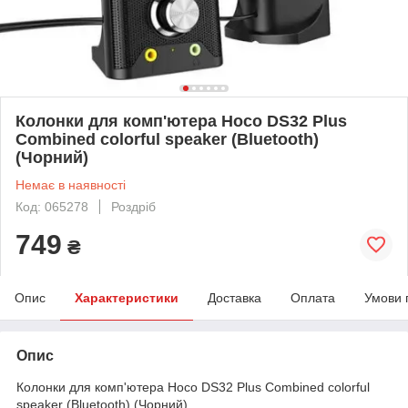
Колонки для комп'ютера Hoco DS32 Plus
Combined colorful speaker (Bluetooth)
(Чорний)
Немає в наявності
Код: 065278
Роздріб
749
₴
Опис
Характеристики
Доставка
Оплата
Умови 
Опис
Колонки для комп'ютера Hoco DS32 Plus Combined colorful
speaker (Bluetooth) (Чорний)