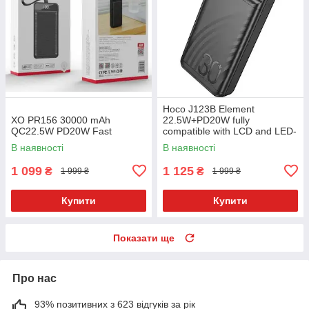
Hoco J123B Element
XO PR156 30000 mAh
22.5W+PD20W fully
QC22.5W PD20W Fast
compatible with LCD and LED-
lamp 30.000mAh
В наявності
В наявності
1 099
1 125
₴
₴
1 999 ₴
1 999 ₴
Купити
Купити
Показати ще
Про нас
93% позитивних з 623 відгуків за рік