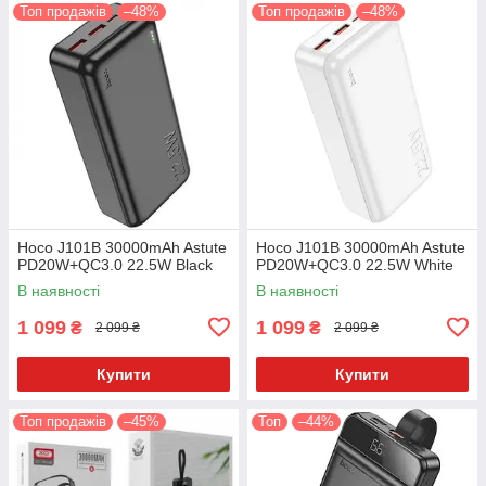
Топ продажів
–48%
Топ продажів
–48%
Hoco J101B 30000mAh Astute
Hoco J101B 30000mAh Astute
PD20W+QC3.0 22.5W Black
PD20W+QC3.0 22.5W White
В наявності
В наявності
1 099
1 099
₴
₴
2 099 ₴
2 099 ₴
Купити
Купити
Топ продажів
–45%
Топ
–44%