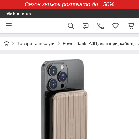
Сезон знижок розпочато до - 50%
Mobix.in.ua
Товари та послуги
Power Bank, АЗП,адаптери, кабелі, п