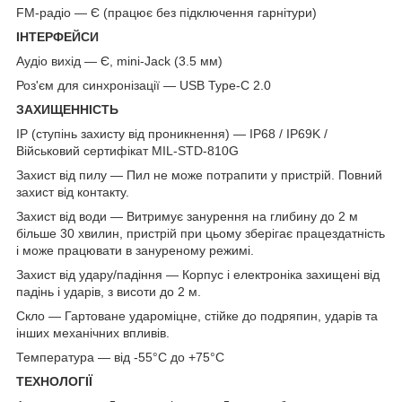
FM-радіо — Є (працює без підключення гарнітури)
ІНТЕРФЕЙСИ
Аудіо вихід — Є, mini-Jack (3.5 мм)
Роз'єм для синхронізації — USB Type-C 2.0
ЗАХИЩЕННІСТЬ
IP (ступінь захисту від проникнення) — IP68 / IP69K /
Військовий сертифікат MIL-STD-810G
Захист від пилу — Пил не може потрапити у пристрій. Повний
захист від контакту.
Захист від води — Витримує занурення на глибину до 2 м
більше 30 хвилин, пристрій при цьому зберігає працездатність
і може працювати в зануреному режимі.
Захист від удару/падіння — Корпус і електроніка захищені від
падінь і ударів, з висоти до 2 м.
Скло — Гартоване удароміцне, стійке до подряпин, ударів та
інших механічних впливів.
Температура — від -55°C до +75°C
ТЕХНОЛОГІЇ