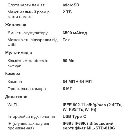
Слоти карти пам'яті
microSD
Максимальний розмір
2 ТБ
карти пам'яті
Живлення
Ємність акумулятору
6500 мА/год
Можливість підзарядки від
Так
USB
Мультимедіа
Кількість мегапікселів
50 Мп
камери
Камера
Камера
64 МП + 64 МП
Фронтальна камера
8 МП
Додатково
Wi-Fi
IEEE 802.11 a/b/g/n/ac (2.4ГГц
Wi-Fi/5ГГц Wi-Fi)
Інтерфейси підключення
USB Type-C
IP (ступінь захисту від
IP68 / IP69K / Військовий
проникнення)
сертифікат MIL-STD-810G