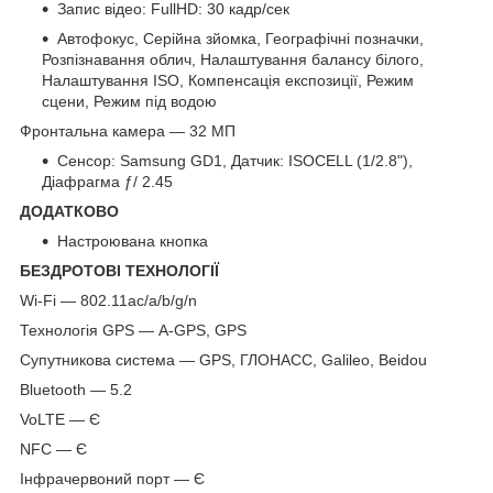
Запис відео: FullHD: 30 кадр/сек
Автофокус, Серійна зйомка, Географічні позначки,
Розпізнавання облич, Налаштування балансу білого,
Налаштування ISO, Компенсація експозиції, Режим
сцени, Режим під водою
Фронтальна камера — 32 МП
Сенсор: Samsung GD1, Датчик: ISOCELL (1/2.8"),
Діафрагма ƒ/ 2.45
ДОДАТКОВО
Настроювана кнопка
БЕЗДРОТОВІ ТЕХНОЛОГІЇ
Wi-Fi — 802.11ac/a/b/g/n
Технологія GPS — A-GPS, GPS
Супутникова система — GPS, ГЛОНАСС, Galileo, Beidou
Bluetooth — 5.2
VoLTE — Є
NFC — Є
Інфрачервоний порт — Є