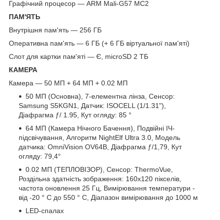
Графічний процесор — ARM Mali-G57 MC2
ПАМ'ЯТЬ
Внутрішня пам'ять — 256 ГБ
Оперативна пам'ять — 6 ГБ (+ 6 ГБ віртуальної пам'яті)
Слот для картки пам'яті — Є, microSD 2 ТБ
КАМЕРА
Камера — 50 МП + 64 МП + 0.02 МП
50 МП (Основна), 7-елементна лінза, Сенсор:
Samsung S5KGN1, Датчик: ISOCELL (1/1.31"),
Діафрагма ƒ/ 1.95, Кут огляду: 85 °
64 МП (Камера Нічного Бачення), Подвійні ІЧ-
підсвічування, Алгоритм NightElf Ultra 3.0, Модель
датчика: OmniVision OV64B, Діафрагма ƒ/1,79, Кут
огляду: 79,4°
0.02 МП (ТЕПЛОВІЗОР), Сенсор: ThermoVue,
Роздільна здатність зображення: 160х120 пікселів,
частота оновлення 25 Гц, Вимірювання температури -
від -20 ° C до 550 ° C, Діапазон вимірювання до 1000 м
LED-спалах