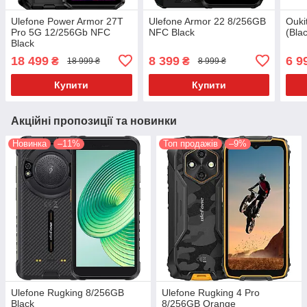
Ulefone Power Armor 27T
Ulefone Armor 22 8/256GB
Ouki
Pro 5G 12/256Gb NFC
NFC Black
(Bla
Black
18 499
8 399
6 9
₴
₴
18 999 ₴
8 999 ₴
Купити
Купити
Акційні пропозиції та новинки
Новинка
–11%
Топ продажів
–9%
Ulefone Rugking 8/256GB
Ulefone Rugking 4 Pro
Black
8/256GB Orange