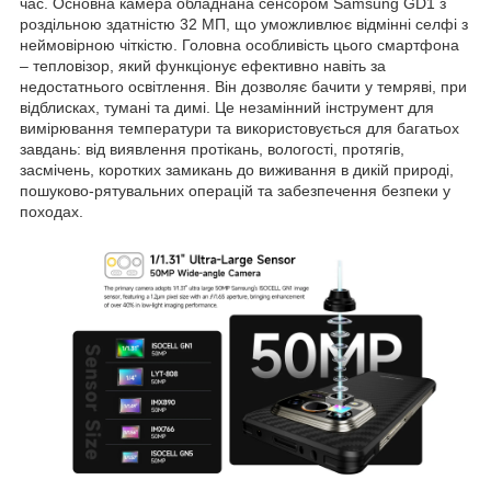
час. Основна камера обладнана сенсором Samsung GD1 з
роздільною здатністю 32 МП, що уможливлює відмінні селфі з
неймовірною чіткістю. Головна особливість цього смартфона
– тепловізор, який функціонує ефективно навіть за
недостатнього освітлення. Він дозволяє бачити у темряві, при
відблисках, тумані та димі. Це незамінний інструмент для
вимірювання температури та використовується для багатьох
завдань: від виявлення протікань, вологості, протягів,
засмічень, коротких замикань до виживання в дикій природі,
пошуково-рятувальних операцій та забезпечення безпеки у
походах.