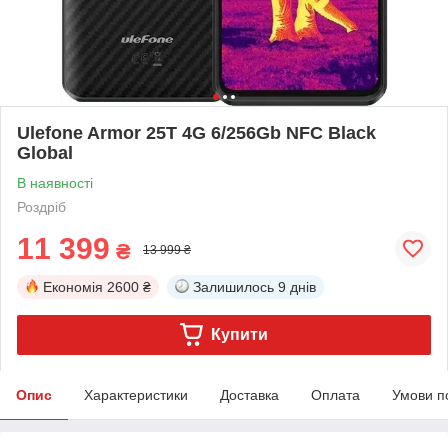
Ulefone Armor 25T 4G 6/256Gb NFC Black
Global
В наявності
Роздріб
11 399
₴
13 999 ₴
Економія
2600 ₴
Залишилось
9 днів
Купити
Опис
Характеристики
Доставка
Оплата
Умови п