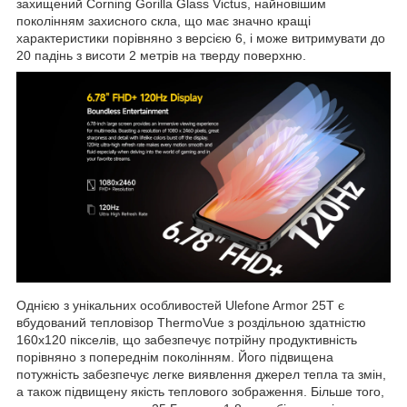
захищений Corning Gorilla Glass Victus, найновішим
поколінням захисного скла, що має значно кращі
характеристики порівняно з версією 6, і може витримувати до
20 падінь з висоти 2 метрів на тверду поверхню.
Однією з унікальних особливостей Ulefone Armor 25T є
вбудований тепловізор ThermoVue з роздільною здатністю
160x120 пікселів, що забезпечує потрійну продуктивність
порівняно з попереднім поколінням. Його підвищена
потужність забезпечує легке виявлення джерел тепла та змін,
а також підвищену якість теплового зображення. Більше того,