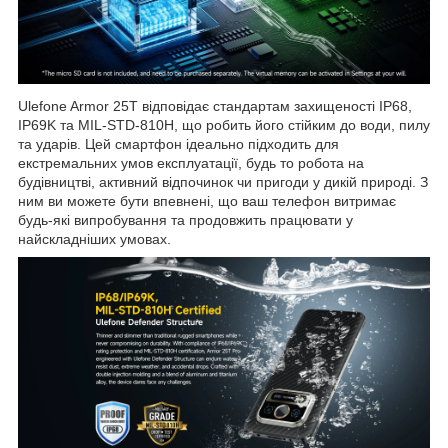
Ulefone Armor 25T відповідає стандартам захищеності IP68,
IP69K та MIL-STD-810H, що робить його стійким до води, пилу
та ударів. Цей смартфон ідеально підходить для
екстремальних умов експлуатації, будь то робота на
будівництві, активний відпочинок чи пригоди у дикій природі. З
ним ви можете бути впевнені, що ваш телефон витримає
будь-які випробування та продовжить працювати у
найскладніших умовах.