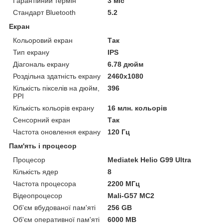
Гарантійний термін
3 міс
Стандарт Bluetooth
5.2
Екран
Кольоровий екран
Так
Тип екрану
IPS
Діагональ екрану
6.78 дюйм
Роздільна здатність екрану
2460x1080
Кількість пікселів на дюйм,
396
PPI
Кількість кольорів екрану
16 млн. кольорів
Сенсорний екран
Так
Частота оновлення екрану
120 Гц
Пам'ять і процесор
Процесор
Mediatek Helio G99 Ultra
Кількість ядер
8
Частота процесора
2200 МГц
Відеопроцесор
Mali-G57 MC2
Об'єм вбудованої пам'яті
256 GB
Об'єм оперативної пам'яті
6000 MB