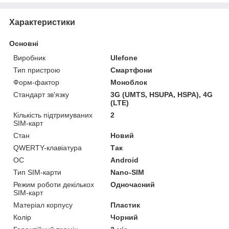
Характеристики
Основні
Виробник
Ulefone
Тип пристрою
Смартфони
Форм-фактор
Моноблок
Стандарт зв'язку
3G (UMTS, HSUPA, HSPA), 4G
(LTE)
Кількість підтримуваних
2
SIM-карт
Стан
Новий
QWERTY-клавіатура
Так
ОС
Android
Тип SIM-карти
Nano-SIM
Режим роботи декількох
Одночасний
SIM-карт
Матеріал корпусу
Пластик
Колір
Чорний