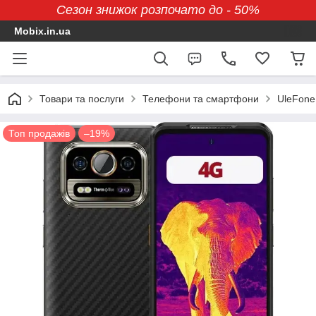
Сезон знижок розпочато до - 50%
Mobix.in.ua
Товари та послуги
Телефони та смартфони
UleFone
Топ продажів
–19%