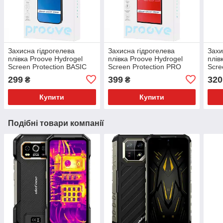
Захисна гідрогелева
Захисна гідрогелева
Захи
плівка Proove Hydrogel
плівка Proove Hydrogel
плів
Screen Protection BASIC
Screen Protection PRO
Scre
Clear
PLUS Clear
Clea
299
399
320
₴
₴
Купити
Купити
Подібні товари компанії