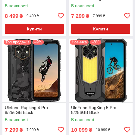
В наявності
В наявності
8 499
7 299
₴
₴
9 499 ₴
7 999 ₴
Купити
Купити
Топ продажів
–9%
Новинка
–8%
Ulefone Rugking 4 Pro
UleFone RugKing 5 Pro
8/256GB Black
8/256GB Black
В наявності
В наявності
7 299
10 099
₴
₴
7 999 ₴
10 999 ₴