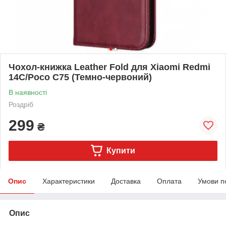
Чохол-книжка Leather Fold для Xiaomi Redmi
14C/Poco C75 (Темно-червоний)
В наявності
Роздріб
299
₴
Купити
Опис
Характеристики
Доставка
Оплата
Умови п
Опис