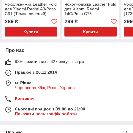
Чохол-книжка Leather Fold
Чохол-книжка Leather Fold
Чохо
для Xiaomi Redmi A3/Poco
для Xiaomi Redmi
для 
C61 (Темно-зелений)
14C/Poco C75
(173
(Коричневий)
(Тем
289
299
299
₴
₴
Купити
Купити
Про нас
93% позитивних з 627 відгуків за рік
Працює з 26.11.2014
м. Рівне
Чорновола 89ж, Рівне, Україна
Контакти
Сьогодні працює з 09:00 до 21:00
Показати весь графік роботи
Про нас