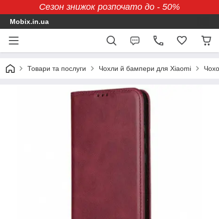
Сезон знижок розпочато до - 50%
Mobix.in.ua
Товари та послуги
Чохли й бампери для Xiaomi
Чохо