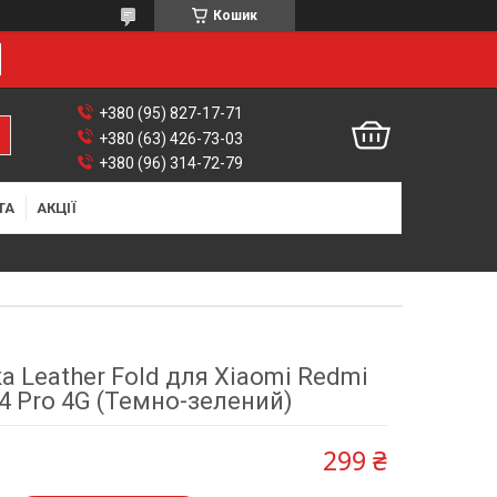
Кошик
+380 (95) 827-17-71
+380 (63) 426-73-03
+380 (96) 314-72-79
ТА
АКЦІЇ
 Leather Fold для Xiaomi Redmi
4 Pro 4G (Темно-зелений)
299 ₴