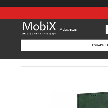
Mobix.in.ua
ТОВАРИ І