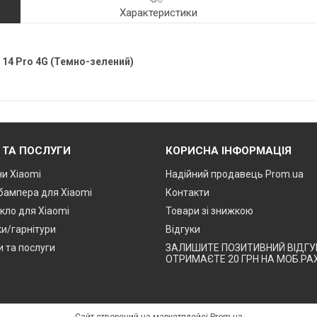
Характеристики
 14 Pro 4G (Темно-зелений)
 ТА ПОСЛУГИ
КОРИСНА ІНФОРМАЦІЯ
и Xiaomi
Надійний продавець Prom.ua
 бампера для Xiaomi
Контакти
кло для Xiaomi
Товари зі знижкою
и/гарнітури
Відгуки
и та послуги
ЗАЛИШИТЕ ПОЗИТИВНИЙ ВІДГУК
ОТРИМАЄТЕ 20 ГРН НА МОБ.РА